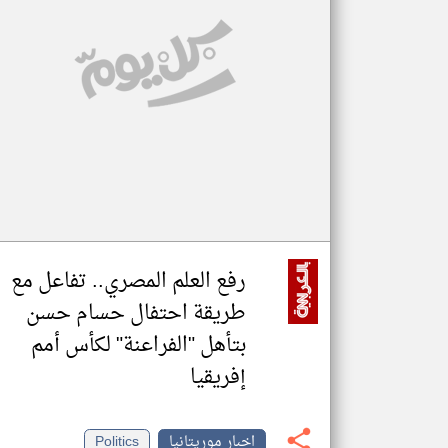
تعبر
المقالات
الموجوده
هنا عن
وجهة
نظر
كاتبيها.
رفع العلم المصري.. تفاعل مع
طريقة احتفال حسام حسن
بتأهل "الفراعنة" لكأس أمم
إفريقيا
اخبار موريتانيا
Politics