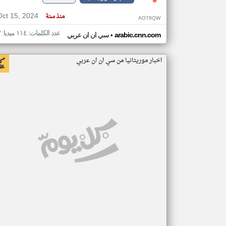
Oct 15, 2024
منذ سنة
AO78QW
عدد الكلمات: ١١٤ ميديا: ٣
•
arabic.cnn.com
سي ان ان عربي
اخبار موريتانيا من سي ان ان عربي