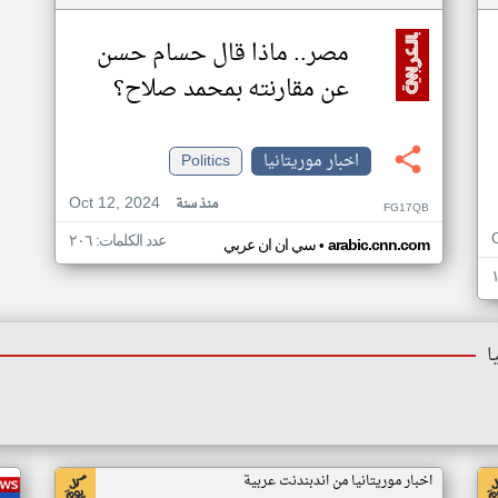
مصر.. ماذا قال حسام حسن
عن مقارنته بمحمد صلاح؟
اخبار موريتانيا
Politics
Oct 12, 2024
منذ سنة
FG17QB
عدد الكلمات: ٢٠٦
•
arabic.cnn.com
سي ان ان عربي
ا
اخبار موريتانيا من اندبندنت عربية