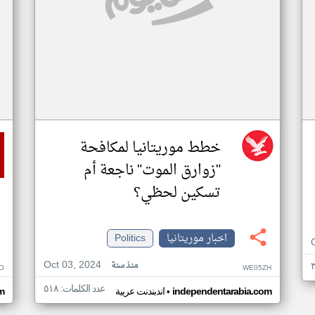
خطط موريتانيا لمكافحة
"زوارق الموت" ناجعة أم
تسكين لحظي؟
اخبار موريتانيا
Politics
Oct 03, 2024
منذ سنة
O
WE05ZH
عدد الكلمات: ٥١٨
•
independentarabia.com
اندبندنت عربية
m