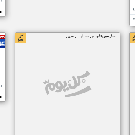
R
m
اخبار موريتانيا من سي ان ان عربي
D
m