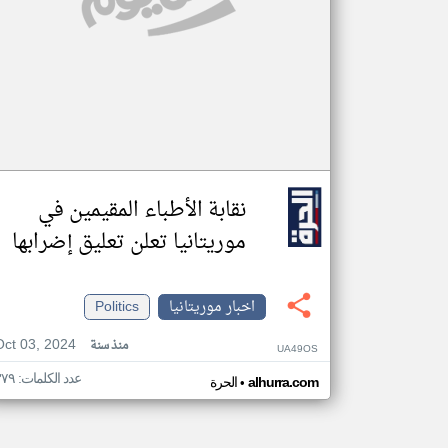
نقابة الأطباء المقيمين في
موريتانيا تعلن تعليق إضرابها
اخبار موريتانيا
Politics
Oct 03, 2024
منذ سنة
UA49OS
عدد الكلمات: ٣٧٩
•
alhurra.com
الحرة