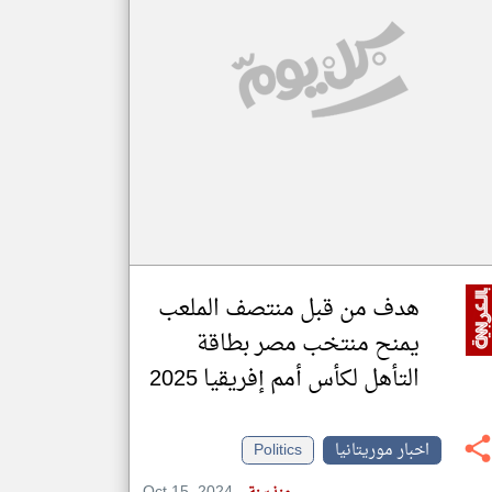
klyoum.com
تغيير الدولة
مصادر الأخبار من موريتانيا
اخبار موريتانيا على مدار الساعة
أهم اخبار موريتانيا العاجلة والمباشرة
هدف من قبل منتصف الملعب
يمنح منتخب مصر بطاقة
التأهل لكأس أمم إفريقيا 2025
اخبار موريتانيا
Politics