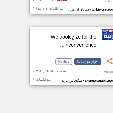
Oct 15, 2024
منذ سنة
UP28T
عدد الكلمات: ١١٤ ميديا: ١
•
arabic.cnn.co
سي ان ان عربي
We apologize for the
inconvenience...
اخبار موريتانيا
Politics
Oct 11, 2024
منذ سنة
VG00H
عدد الكلمات: ١
•
skynewsarabia.co
سكاي نيوز عربية