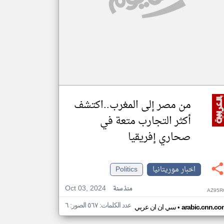
من مصر إلى المغرب..اكتشف
أكثر التجارب متعة في
صحاري إفريقيا
اخبار موريتانيا
Politics
Oct 03, 2024
منذ سنة
AZ95R
عدد الكلمات: ٥٦٧ الصور: ٦
•
arabic.cnn.co
سي ان ان عربي