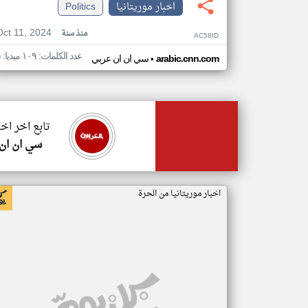
اخبار موريتانيا
Politics
Oct 11, 2024
منذ سنة
AC58ID
عدد الكلمات: ١٠٩ ميديا: ٥
•
arabic.cnn.com
سي ان ان عربي
تابع اخر اخب
سي ان ان
اخبار موريتانيا من الحرة