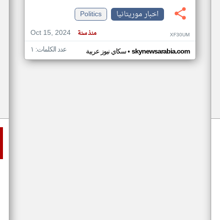
اخبار موريتانيا
Politics
Oct 15, 2024
منذ سنة
XF30UM
عدد الكلمات: ١
•
skynewsarabia.com
سكاي نيوز عربية