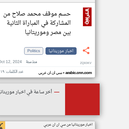
حسم موقف محمد صلاح من
المشاركة في المباراة الثانية
بين مصر وموريتانيا
اخبار موريتانيا
Politics
Oct 12, 2024
منذ سنة
ZQ93KV
عدد الكلمات: ١١٩
•
arabic.cnn.com
سي ان ان عربي
أخر ساعة في اخبار موريتاني
اخبار موريتانيا من سي ان ان عربي