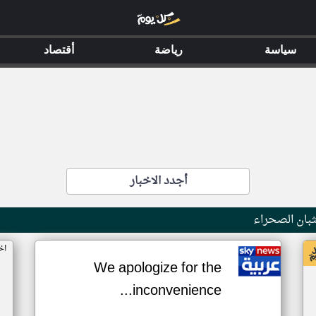
سياسة
رياضة
أقتصاد
أجدد الاخبار
بان الصحراء
اخ
We apologize for the
inconvenience...