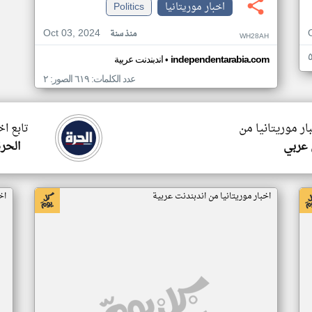
اخبار موريتانيا
Politics
Oct 03, 2024
منذ سنة
WH28AH
•
independentarabia.com
اندبندنت عربية
عدد الكلمات: ٦١٩ الصور: ٢
ار موريتانيا من
تابع اخ
 عربي
الحرة
اخبار موريتانيا من اندبندنت عربية
اخ