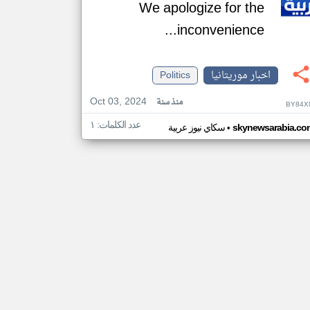
We apologize for the
inconvenience...
اخبار موريتانيا
Politics
Oct 03, 2024
منذ سنة
BY84X
عدد الكلمات: ١
•
skynewsarabia.co
سكاي نيوز عربية