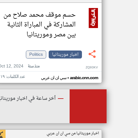
حسم موقف محمد صلاح من
المشاركة في المباراة الثانية
بين مصر وموريتانيا
اخبار موريتانيا
Politics
Oct 12, 2024
منذ سنة
ZQ93KV
عدد الكلمات: ١١٩
•
arabic.cnn.com
سي ان ان عربي
أخر ساعة في اخبار موريتاني
اخبار موريتانيا من سي ان ان عربي