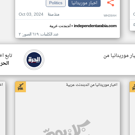
اخبار موريتانيا
Politics
Oct 03, 2024
منذ سنة
WH28AH
•
independentarabia.com
اندبندنت عربية
عدد الكلمات: ٦١٩ الصور: ٢
ار موريتانيا من
تابع اخ
الحرة
اخبار موريتانيا من اندبندنت عربية
اخ