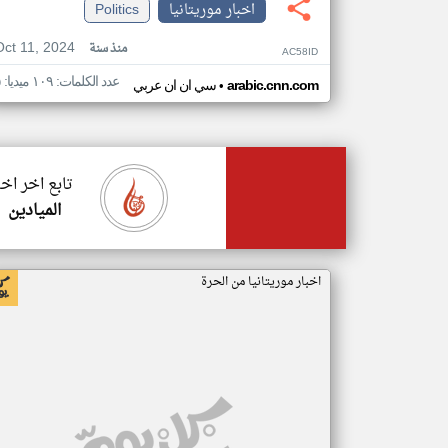
اخبار موريتانيا
Politics
Oct 11, 2024
منذ سنة
AC58ID
عدد الكلمات: ١٠٩ ميديا: ٥
•
arabic.cnn.com
سي ان ان عربي
تابع اخر اخب
الميادين
اخبار موريتانيا من الحرة