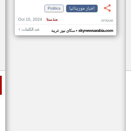
اخبار موريتانيا
Politics
Oct 15, 2024
منذ سنة
XF30UM
عدد الكلمات: ١
•
skynewsarabia.com
سكاي نيوز عربية