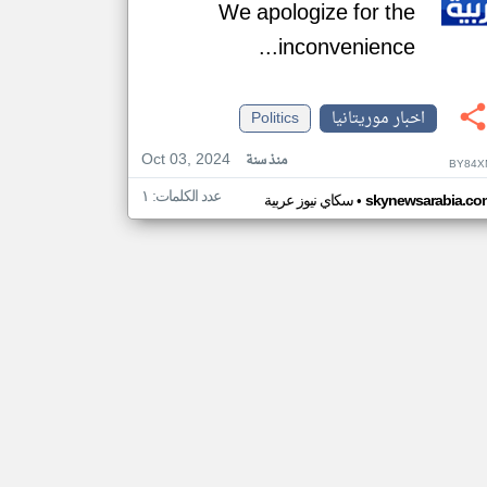
We apologize for the
inconvenience...
اخبار موريتانيا
Politics
Oct 03, 2024
منذ سنة
BY84X
عدد الكلمات: ١
•
skynewsarabia.co
سكاي نيوز عربية