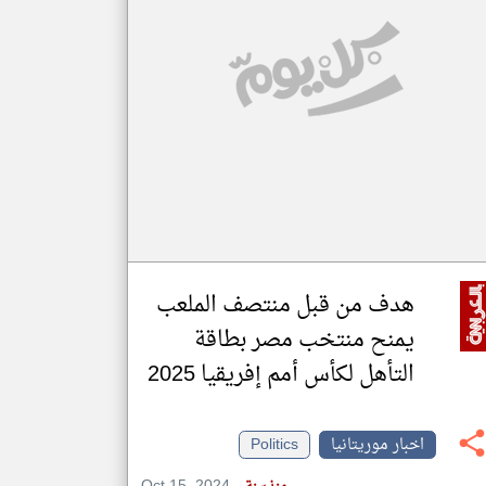
klyoum.com
تغيير الدولة
مصادر الأخبار من موريتانيا
اخبار موريتانيا على مدار الساعة
أهم اخبار موريتانيا العاجلة والمباشرة
هدف من قبل منتصف الملعب
يمنح منتخب مصر بطاقة
التأهل لكأس أمم إفريقيا 2025
اخبار موريتانيا
Politics