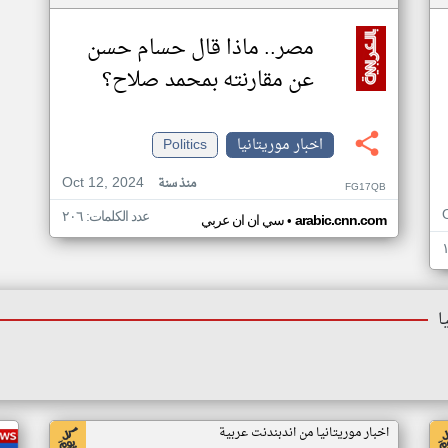
مصر.. ماذا قال حسام حسن
عن مقارنته بمحمد صلاح؟
اخبار موريتانيا
Politics
Oct 12, 2024
منذ سنة
FG17QB
عدد الكلمات: ٢٠٦
•
arabic.cnn.com
سي ان ان عربي
ا
اخبار موريتانيا من اندبندنت عربية