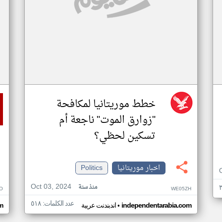
خطط موريتانيا لمكافحة
"زوارق الموت" ناجعة أم
تسكين لحظي؟
اخبار موريتانيا
Politics
Oct 03, 2024
منذ سنة
O
WE05ZH
عدد الكلمات: ٥١٨
•
independentarabia.com
اندبندنت عربية
m