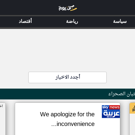
سياسة
رياضة
أقتصاد
أجدد الاخبار
بان الصحراء
اخ
We apologize for the
inconvenience...