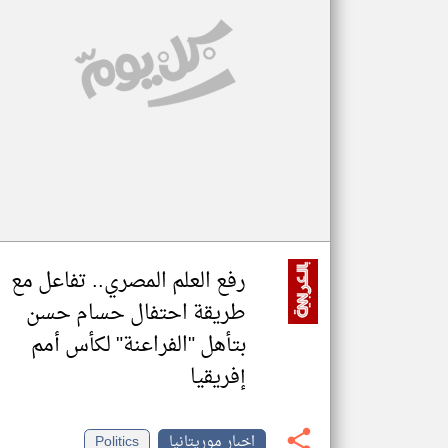
تعبر
المقالات
الموجوده
هنا عن
وجهة
نظر
كاتبيها.
رفع العلم المصري.. تفاعل مع
طريقة احتفال حسام حسن
بتأهل "الفراعنة" لكأس أمم
إفريقيا
اخبار موريتانيا
Politics