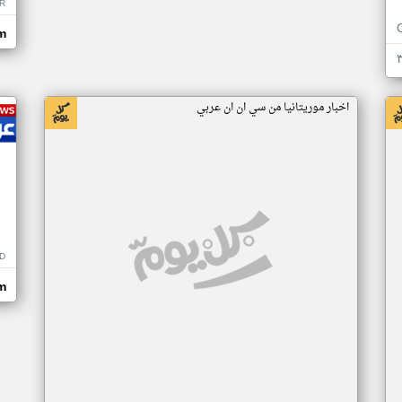
R
m
اخبار موريتانيا من سي ان ان عربي
D
m