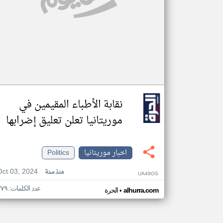
نقابة الأطباء المقيمين في
موريتانيا تعلن تعليق إضرابها
اخبار موريتانيا
Politics
Oct 03, 2024
منذ سنة
UA49OS
عدد الكلمات: ٣٧٩
•
alhurra.com
الحرة