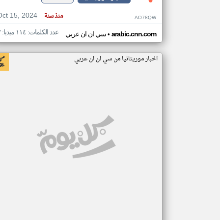
Oct 15, 2024
منذ سنة
AO78QW
عدد الكلمات: ١١٤ ميديا: ٣
•
arabic.cnn.com
سي ان ان عربي
اخبار موريتانيا من سي ان ان عربي