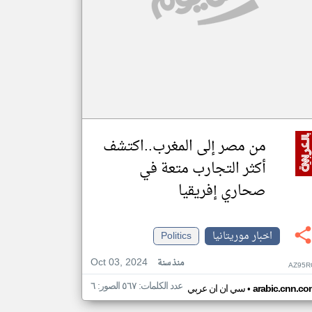
من مصر إلى المغرب..اكتشف
أكثر التجارب متعة في
صحاري إفريقيا
اخبار موريتانيا
Politics
Oct 03, 2024
منذ سنة
AZ95R
عدد الكلمات: ٥٦٧ الصور: ٦
•
arabic.cnn.co
سي ان ان عربي