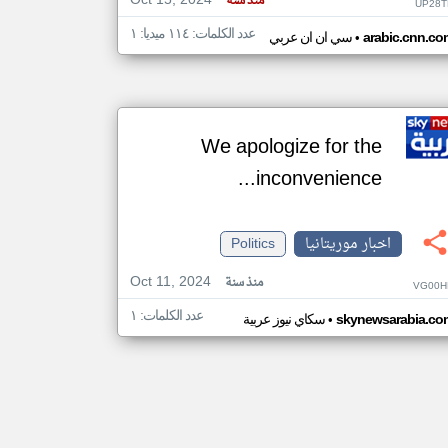
Oct 15, 2024
منذ سنة
UP28T
عدد الكلمات: ١١٤ ميديا: ١
•
arabic.cnn.co
سي ان ان عربي
We apologize for the
inconvenience...
اخبار موريتانيا
Politics
Oct 11, 2024
منذ سنة
VG00H
عدد الكلمات: ١
•
skynewsarabia.co
سكاي نيوز عربية