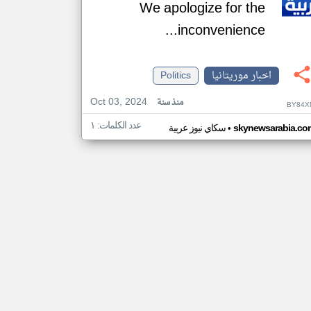
We apologize for the
inconvenience...
اخبار موريتانيا
Politics
Oct 03, 2024
منذ سنة
BY84X
عدد الكلمات: ١
•
skynewsarabia.co
سكاي نيوز عربية