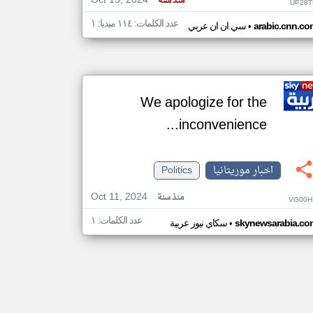
Oct 15, 2024
منذ سنة
UP28T
عدد الكلمات: ١١٤ ميديا: ١
•
arabic.cnn.co
سي ان ان عربي
We apologize for the
inconvenience...
اخبار موريتانيا
Politics
Oct 11, 2024
منذ سنة
VG00H
عدد الكلمات: ١
•
skynewsarabia.co
سكاي نيوز عربية