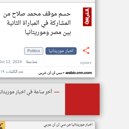
حسم موقف محمد صلاح من
المشاركة في المباراة الثانية
بين مصر وموريتانيا
اخبار موريتانيا
Politics
Oct 12, 2024
منذ سنة
ZQ93KV
عدد الكلمات: ١١٩
•
arabic.cnn.com
سي ان ان عربي
أخر ساعة في اخبار موريتاني
اخبار موريتانيا من سي ان ان عربي