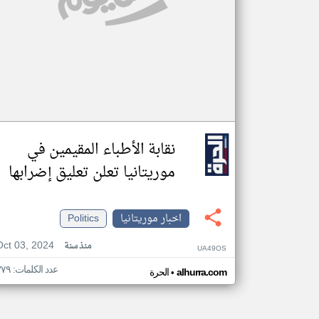
نقابة الأطباء المقيمين في
موريتانيا تعلن تعليق إضرابها
اخبار موريتانيا
Politics
Oct 03, 2024
منذ سنة
UA49OS
عدد الكلمات: ٣٧٩
•
alhurra.com
الحرة