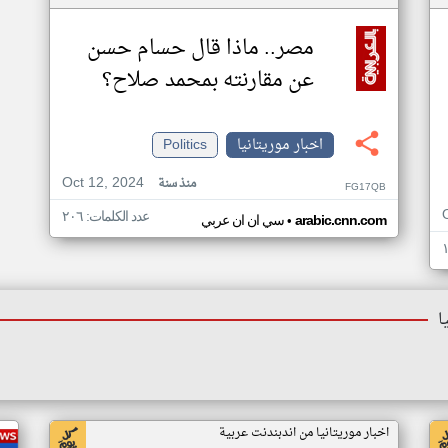
مصر.. ماذا قال حسام حسن
عن مقارنته بمحمد صلاح؟
اخبار موريتانيا
Politics
Oct 12, 2024
منذ سنة
FG17QB
عدد الكلمات: ٢٠٦
•
arabic.cnn.com
سي ان ان عربي
ا
اخبار موريتانيا من اندبندنت عربية