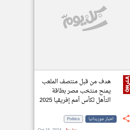
klyoum.com
تغيير الدولة
مصادر الأخبار من موريتانيا
اخبار موريتانيا على مدار الساعة
أهم اخبار موريتانيا العاجلة والمباشرة
هدف من قبل منتصف الملعب
يمنح منتخب مصر بطاقة
التأهل لكأس أمم إفريقيا 2025
اخبار موريتانيا
Politics