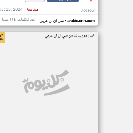
Oct 15, 2024
منذ سنة
AO78QW
عدد الكلمات: ١١٤ ميديا: ٣
•
arabic.cnn.com
سي ان ان عربي
اخبار موريتانيا من سي ان ان عربي