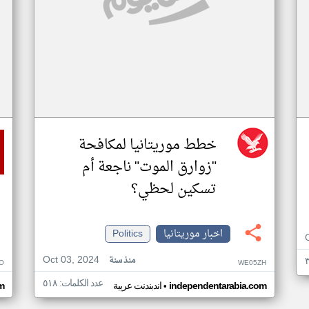
خطط موريتانيا لمكافحة
"زوارق الموت" ناجعة أم
تسكين لحظي؟
اخبار موريتانيا
Politics
Oct 03, 2024
منذ سنة
O
WE05ZH
عدد الكلمات: ٥١٨
•
independentarabia.com
اندبندنت عربية
m