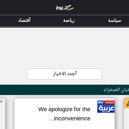
سياسة
رياضة
أقتصاد
أجدد الاخبار
بان الصحراء
اخ
We apologize for the
inconvenience...