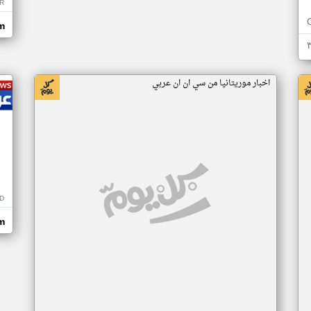
R
m
اخبار موريتانيا من سي ان ان عربي
D
m