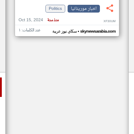
اخبار موريتانيا
Politics
Oct 15, 2024
منذ سنة
XF30UM
عدد الكلمات: ١
•
skynewsarabia.com
سكاي نيوز عربية