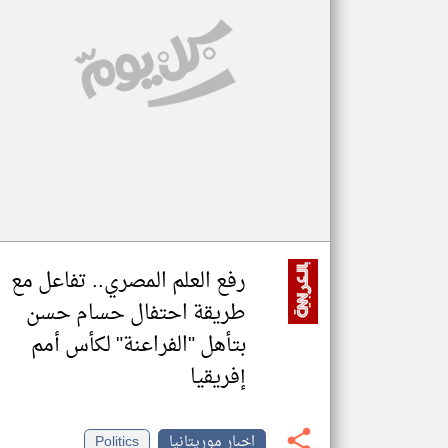
تعبر
المقالات
الموجوده
هنا عن
وجهة
نظر
كاتبيها.
رفع العلم المصري.. تفاعل مع
طريقة احتفال حسام حسن
بتأهل "الفراعنة" لكأس أمم
إفريقيا
اخبار موريتانيا
Politics