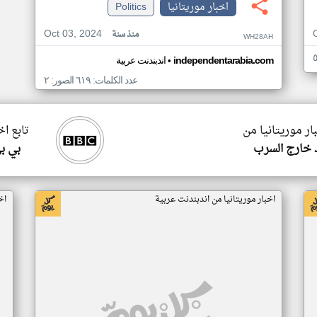
اخبار موريتانيا
Politics
Oct 03, 2024
منذ سنة
WH28AH
•
independentarabia.com
اندبندنت عربية
عدد الكلمات: ٦١٩ الصور: ٢
ار موريتانيا من
تابع اخ
 خارج السرب
بي ب
اخبار موريتانيا من اندبندنت عربية
اخ