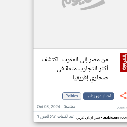
من مصر إلى المغرب..اكتشف
أكثر التجارب متعة في
صحاري إفريقيا
اخبار موريتانيا
Politics
Oct 03, 2024
منذ سنة
AZ95R
عدد الكلمات: ٥٦٧ الصور: ٦
•
arabic.cnn.co
سي ان ان عربي