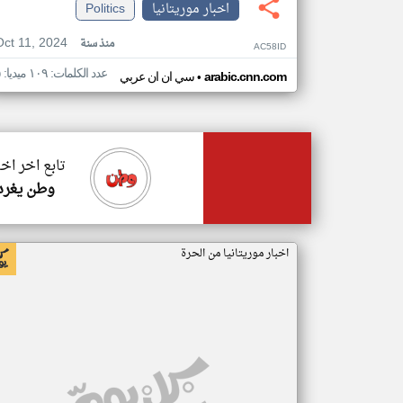
اخبار موريتانيا
Politics
Oct 11, 2024
منذ سنة
AC58ID
عدد الكلمات: ١٠٩ ميديا: ٥
•
arabic.cnn.com
سي ان ان عربي
تابع اخر اخب
وطن يغرد
اخبار موريتانيا من الحرة