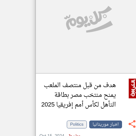
klyoum.com
تغيير الدولة
مصادر الأخبار من موريتانيا
اخبار موريتانيا على مدار الساعة
أهم اخبار موريتانيا العاجلة والمباشرة
هدف من قبل منتصف الملعب
يمنح منتخب مصر بطاقة
التأهل لكأس أمم إفريقيا 2025
اخبار موريتانيا
Politics