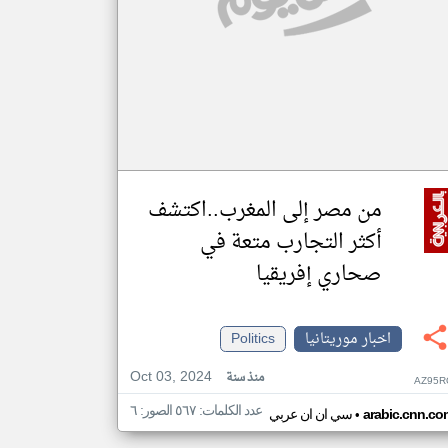
من مصر إلى المغرب..اكتشف
أكثر التجارب متعة في
صحاري إفريقيا
اخبار موريتانيا
Politics
Oct 03, 2024
منذ سنة
AZ95R
عدد الكلمات: ٥٦٧ الصور: ٦
•
arabic.cnn.co
سي ان ان عربي