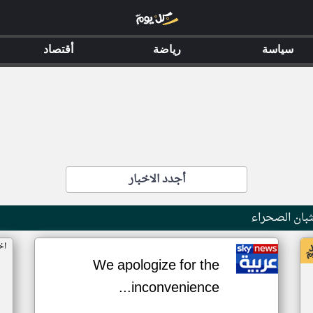
سياسة
رياضة
أقتصاد
أجدد الاخبار
بان الصحراء
اخ
We apologize for the
inconvenience...