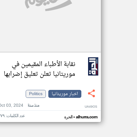
نقابة الأطباء المقيمين في
موريتانيا تعلن تعليق إضرابها
اخبار موريتانيا
Politics
Oct 03, 2024
منذ سنة
UA49OS
عدد الكلمات: ٣٧٩
•
alhurra.com
الحرة