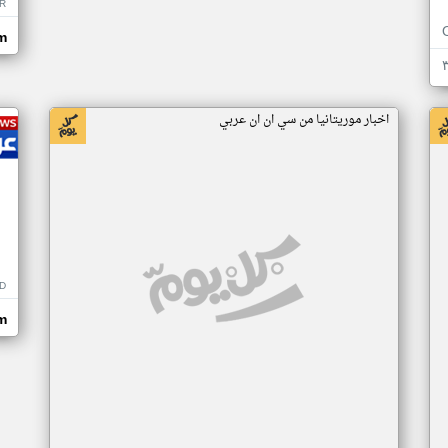
R
m
اخبار موريتانيا من سي ان ان عربي
D
m