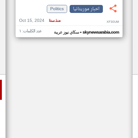
اخبار موريتانيا
Politics
Oct 15, 2024
منذ سنة
XF30UM
عدد الكلمات: ١
•
skynewsarabia.com
سكاي نيوز عربية