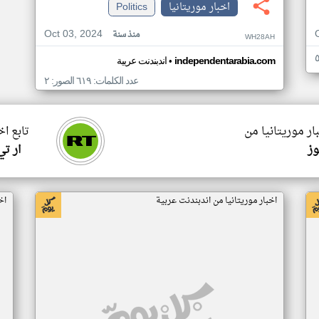
اخبار موريتانيا
Politics
Oct 03, 2024
منذ سنة
WH28AH
•
independentarabia.com
اندبندنت عربية
عدد الكلمات: ٦١٩ الصور: ٢
ار موريتانيا من
تابع اخ
وز
ار ت
اخبار موريتانيا من اندبندنت عربية
اخ