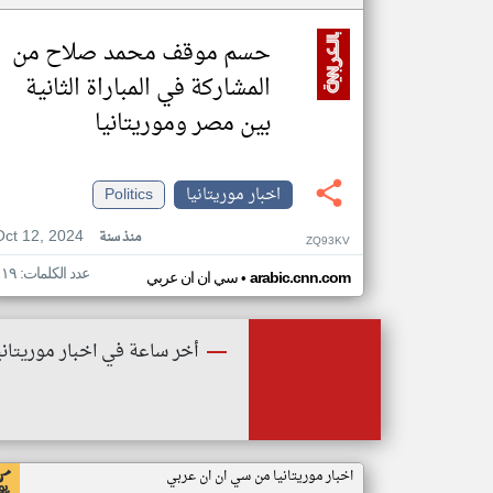
حسم موقف محمد صلاح من
المشاركة في المباراة الثانية
بين مصر وموريتانيا
اخبار موريتانيا
Politics
Oct 12, 2024
منذ سنة
ZQ93KV
عدد الكلمات: ١١٩
•
arabic.cnn.com
سي ان ان عربي
أخر ساعة في اخبار موريتاني
اخبار موريتانيا من سي ان ان عربي