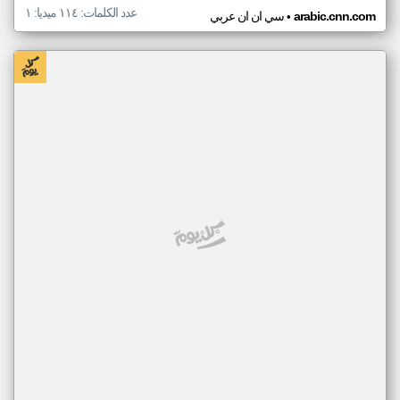
عدد الكلمات: ١١٤ ميديا: ١
•
arabic.cnn.com
سي ان ان عربي