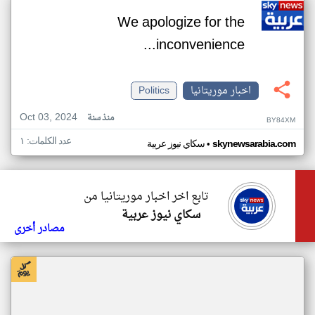
We apologize for the
inconvenience...
اخبار موريتانيا
Politics
Oct 03, 2024
منذ سنة
BY84XM
عدد الكلمات: ١
•
skynewsarabia.com
سكاي نيوز عربية
تابع اخر اخبار موريتانيا من
سكاي نيوز عربية
مصادر أخرى