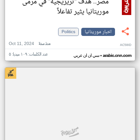
مصر.. هدف "تريزيجيه" في مرمى
موريتانيا يثير تفاعلاً
اخبار موريتانيا
Politics
Oct 11, 2024
منذ سنة
AC58ID
عدد الكلمات: ١٠٩ ميديا: ٥
•
arabic.cnn.com
سي ان ان عربي