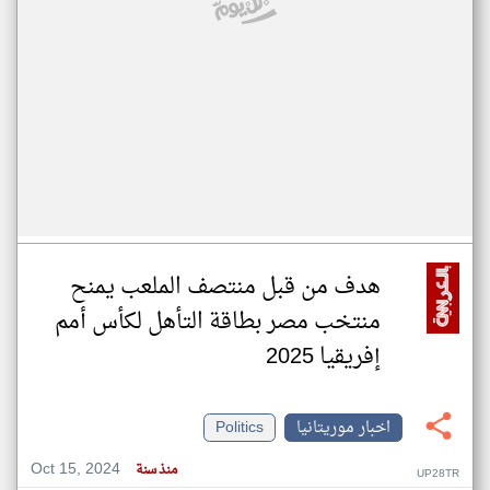
هدف من قبل منتصف الملعب يمنح
منتخب مصر بطاقة التأهل لكأس أمم
إفريقيا 2025
اخبار موريتانيا
Politics
Oct 15, 2024
منذ سنة
UP28TR