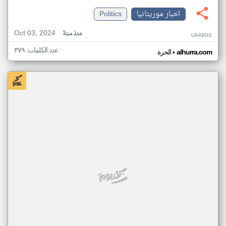
اخبار موريتانيا
Politics
Oct 03, 2024
منذ سنة
UA49OS
عدد الكلمات: ٣٧٩
•
alhurra.com
الحرة