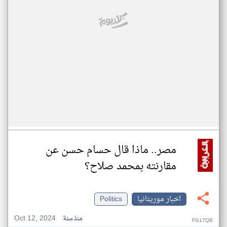
مصر.. ماذا قال حسام حسن عن
مقارنته بمحمد صلاح؟
اخبار موريتانيا
Politics
Oct 12, 2024
منذ سنة
FG17QB