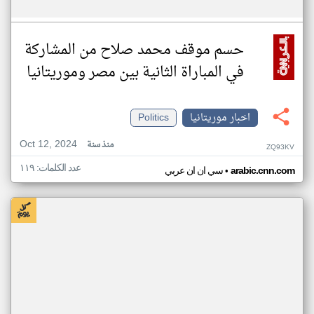
حسم موقف محمد صلاح من المشاركة
في المباراة الثانية بين مصر وموريتانيا
اخبار موريتانيا
Politics
Oct 12, 2024
منذ سنة
ZQ93KV
عدد الكلمات: ١١٩
•
arabic.cnn.com
سي ان ان عربي