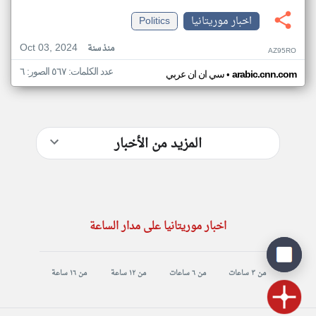
اخبار موريتانيا
Politics
Oct 03, 2024
منذ سنة
AZ95RO
عدد الكلمات: ٥٦٧ الصور: ٦
•
arabic.cnn.com
سي ان ان عربي
المزيد من الأخبار
اخبار موريتانيا على مدار الساعة
من ٣ ساعات
من ٦ ساعات
من ١٢ ساعة
من ١٦ ساعة