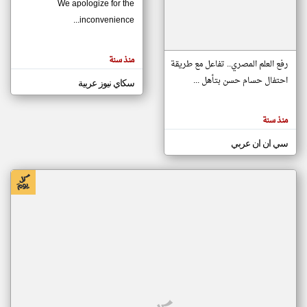
We apologize for the
inconvenience...
klyoum.com
تغيير الدولة
منذ سنة
تعبر
رفع العلم المصري.. تفاعل مع طريقة
مصادر الأخبار من موريتانيا
المقالات
الموجوده
احتفال حسام حسن بتأهل ...
سكاي نيوز عربية
اخبار موريتانيا على مدار الساعة
هنا عن
وجهة
نظر
أهم اخبار موريتانيا العاجلة والمباشرة
كاتبيها.
منذ سنة
سي ان ان عربي