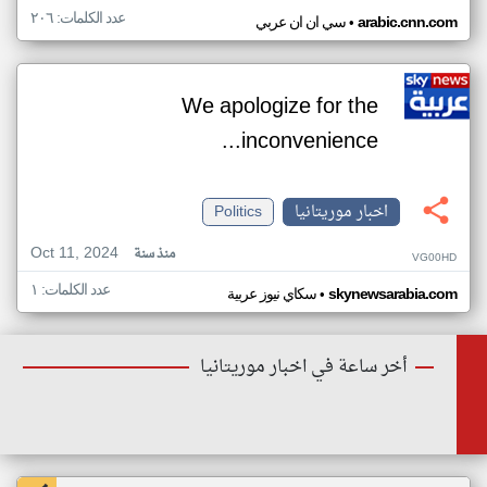
عدد الكلمات: ٢٠٦
•
arabic.cnn.com
سي ان ان عربي
We apologize for the
inconvenience...
اخبار موريتانيا
Politics
Oct 11, 2024
منذ سنة
VG00HD
عدد الكلمات: ١
•
skynewsarabia.com
سكاي نيوز عربية
أخر ساعة في اخبار موريتانيا