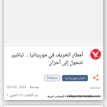
أمطار الخريف في موريتانيا... تباشير
تتحول إلى أحزان
اخبار موريتانيا
Politics
Oct 03, 2024
منذ سنة
WH28AH
عدد الكلمات: ٦١٩ الصور: ٢
•
independentarabia.com
اندبندنت عربية