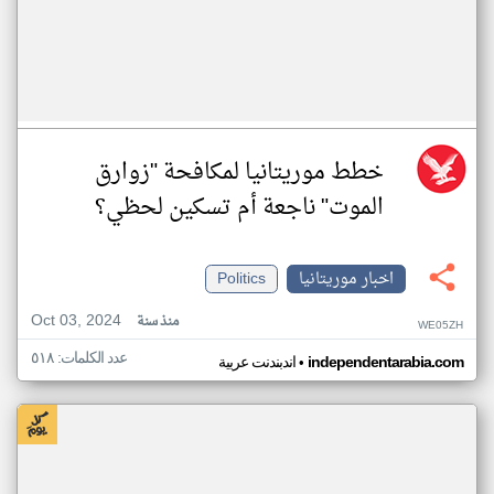
خطط موريتانيا لمكافحة "زوارق
الموت" ناجعة أم تسكين لحظي؟
اخبار موريتانيا
Politics
Oct 03, 2024
منذ سنة
WE05ZH
عدد الكلمات: ٥١٨
•
independentarabia.com
اندبندنت عربية