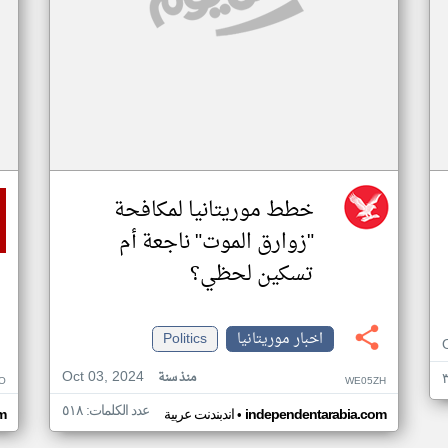
خطط موريتانيا لمكافحة
"زوارق الموت" ناجعة أم
تسكين لحظي؟
اخبار موريتانيا
Politics
Oct 03, 2024
منذ سنة
O
WE05ZH
عدد الكلمات: ٥١٨
•
independentarabia.com
اندبندنت عربية
m