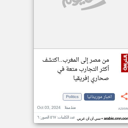
من مصر إلى المغرب..اكتشف
أكثر التجارب متعة في
صحاري إفريقيا
اخبار موريتانيا
Politics
Oct 03, 2024
منذ سنة
AZ95R
عدد الكلمات: ٥٦٧ الصور: ٦
•
arabic.cnn.co
سي ان ان عربي