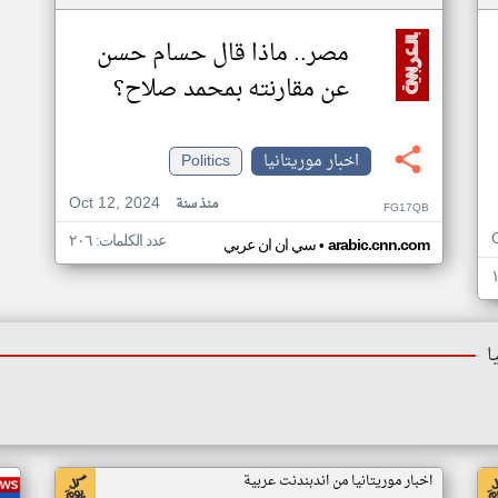
مصر.. ماذا قال حسام حسن
عن مقارنته بمحمد صلاح؟
اخبار موريتانيا
Politics
Oct 12, 2024
منذ سنة
FG17QB
عدد الكلمات: ٢٠٦
•
arabic.cnn.com
سي ان ان عربي
ا
اخبار موريتانيا من اندبندنت عربية