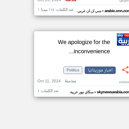
Oct 15, 2024
منذ سنة
UP28T
عدد الكلمات: ١١٤ ميديا: ١
•
arabic.cnn.co
سي ان ان عربي
We apologize for the
inconvenience...
اخبار موريتانيا
Politics
Oct 11, 2024
منذ سنة
VG00H
عدد الكلمات: ١
•
skynewsarabia.co
سكاي نيوز عربية