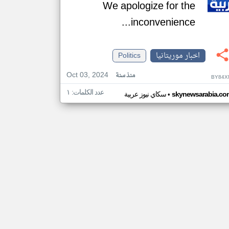
We apologize for the
inconvenience...
اخبار موريتانيا
Politics
Oct 03, 2024
منذ سنة
BY84X
عدد الكلمات: ١
•
skynewsarabia.co
سكاي نيوز عربية