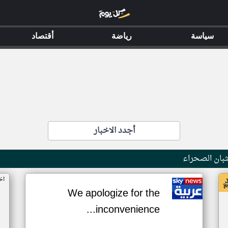
سياسة
رياضة
أقتصاد
أجدد الاخبار
بان الصحراء
اخ
We apologize for the
inconvenience...