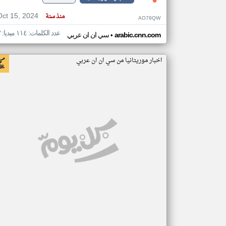
Oct 15, 2024
منذ سنة
AO78QW
عدد الكلمات: ١١٤ ميديا: ٣
•
arabic.cnn.com
سي ان ان عربي
اخبار موريتانيا من سي ان ان عربي