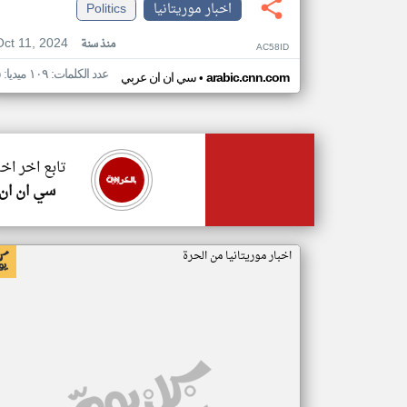
اخبار موريتانيا
Politics
Oct 11, 2024
منذ سنة
AC58ID
عدد الكلمات: ١٠٩ ميديا: ٥
•
arabic.cnn.com
سي ان ان عربي
تابع اخر اخب
سي ان ان
اخبار موريتانيا من الحرة