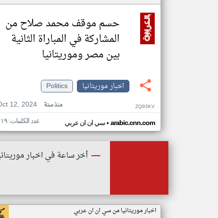
حسم موقف محمد صلاح من
المشاركة في المباراة الثانية
بين مصر وموريتانيا
اخبار موريتانيا
Politics
Oct 12, 2024
منذ سنة
ZQ93KV
عدد الكلمات: ١١٩
•
arabic.cnn.com
سي ان ان عربي
أخر ساعة في اخبار موريتاني
اخبار موريتانيا من سي ان ان عربي