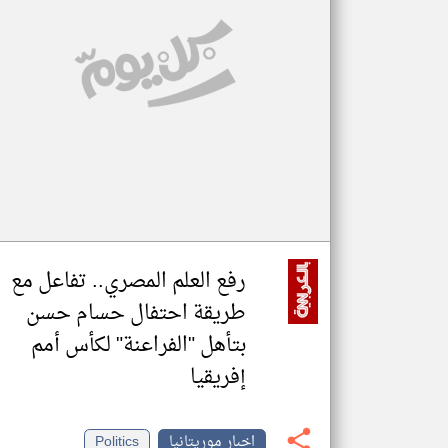
تعبر
المقالات
الموجوده
هنا عن
وجهة
نظر
كاتبيها.
رفع العلم المصري.. تفاعل مع
طريقة احتفال حسام حسن
بتأهل "الفراعنة" لكأس أمم
إفريقيا
اخبار موريتانيا
Politics