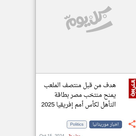
klyoum.com
تغيير الدولة
مصادر الأخبار من موريتانيا
اخبار موريتانيا على مدار الساعة
أهم اخبار موريتانيا العاجلة والمباشرة
هدف من قبل منتصف الملعب
يمنح منتخب مصر بطاقة
التأهل لكأس أمم إفريقيا 2025
اخبار موريتانيا
Politics