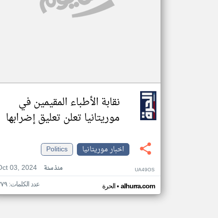
نقابة الأطباء المقيمين في
موريتانيا تعلن تعليق إضرابها
اخبار موريتانيا
Politics
Oct 03, 2024
منذ سنة
UA49OS
عدد الكلمات: ٣٧٩
•
alhurra.com
الحرة