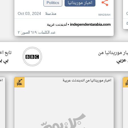
اخبار موريتانيا
Politics
Oct 03, 2024
منذ سنة
WH28AH
•
independentarabia.com
اندبندنت عربية
عدد الكلمات: ٦١٩ الصور: ٢
ار موريتانيا من
تابع اخ
 عربي
بي ب
اخبار موريتانيا من اندبندنت عربية
اخ