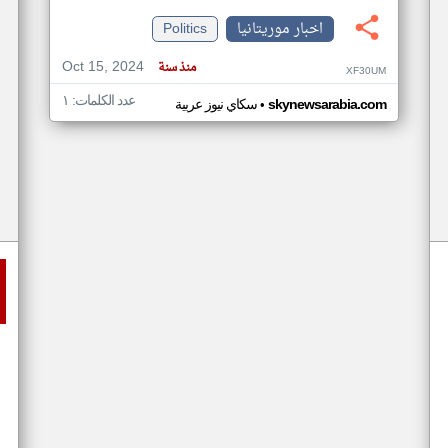
اخبار موريتانيا
Politics
Oct 15, 2024
منذ سنة
XF30UM
عدد الكلمات: ١
•
skynewsarabia.com
سكاي نيوز عربية