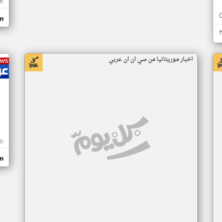
R
m
اخبار موريتانيا من سي ان ان عربي
D
m