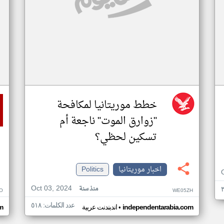
خطط موريتانيا لمكافحة
"زوارق الموت" ناجعة أم
تسكين لحظي؟
اخبار موريتانيا
Politics
Oct 03, 2024
منذ سنة
O
WE05ZH
عدد الكلمات: ٥١٨
•
independentarabia.com
اندبندنت عربية
m