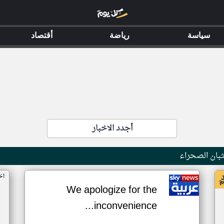
سياسة
رياضة
أقتصاد
أجدد الاخبار
بان الصحراء
اخ
We apologize for the
inconvenience...