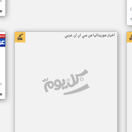
R
m
اخبار موريتانيا من سي ان ان عربي
D
m