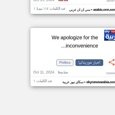
Oct 15, 2024
منذ سنة
UP28T
عدد الكلمات: ١١٤ ميديا: ١
•
arabic.cnn.co
سي ان ان عربي
We apologize for the
inconvenience...
اخبار موريتانيا
Politics
Oct 11, 2024
منذ سنة
VG00H
عدد الكلمات: ١
•
skynewsarabia.co
سكاي نيوز عربية