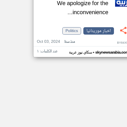
We apologize for the
inconvenience...
اخبار موريتانيا
Politics
Oct 03, 2024
منذ سنة
BY84X
عدد الكلمات: ١
•
skynewsarabia.co
سكاي نيوز عربية