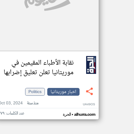
نقابة الأطباء المقيمين في
موريتانيا تعلن تعليق إضرابها
اخبار موريتانيا
Politics
Oct 03, 2024
منذ سنة
UA49OS
عدد الكلمات: ٣٧٩
•
alhurra.com
الحرة