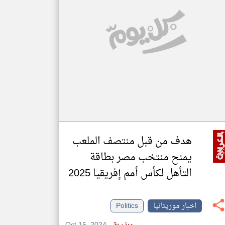
klyoum.com
تغيير الدولة
مصادر الأخبار من موريتانيا
اخبار موريتانيا على مدار الساعة
أهم اخبار موريتانيا العاجلة والمباشرة
هدف من قبل منتصف الملعب
يمنح منتخب مصر بطاقة
التأهل لكأس أمم إفريقيا 2025
اخبار موريتانيا
Politics