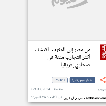
من مصر إلى المغرب..اكتشف
أكثر التجارب متعة في
صحاري إفريقيا
اخبار موريتانيا
Politics
Oct 03, 2024
منذ سنة
AZ95R
عدد الكلمات: ٥٦٧ الصور: ٦
•
arabic.cnn.co
سي ان ان عربي