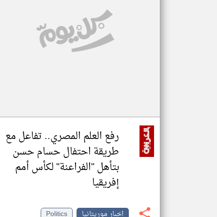
تعبر
المقالات
الموجوده
هنا عن
وجهة
نظر
كاتبيها.
رفع العلم المصري.. تفاعل مع
طريقة احتفال حسام حسن
بتأهل "الفراعنة" لكأس أمم
إفريقيا
اخبار موريتانيا
Politics