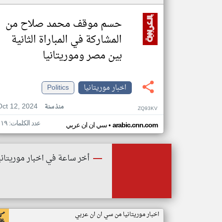
حسم موقف محمد صلاح من
المشاركة في المباراة الثانية
بين مصر وموريتانيا
اخبار موريتانيا
Politics
Oct 12, 2024
منذ سنة
ZQ93KV
عدد الكلمات: ١١٩
•
arabic.cnn.com
سي ان ان عربي
أخر ساعة في اخبار موريتاني
اخبار موريتانيا من سي ان ان عربي