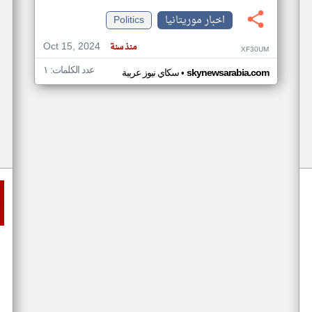
اخبار موريتانيا
Politics
Oct 15, 2024
منذ سنة
XF30UM
عدد الكلمات: ١
•
skynewsarabia.com
سكاي نيوز عربية