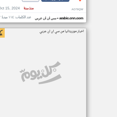
Oct 15, 2024
منذ سنة
AO78QW
عدد الكلمات: ١١٤ ميديا: ٣
•
arabic.cnn.com
سي ان ان عربي
اخبار موريتانيا من سي ان ان عربي