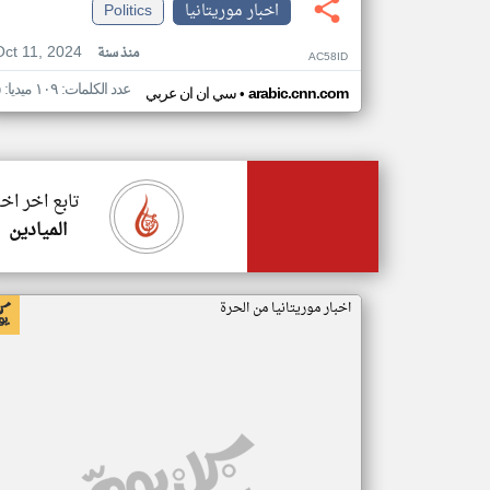
اخبار موريتانيا
Politics
Oct 11, 2024
منذ سنة
AC58ID
عدد الكلمات: ١٠٩ ميديا: ٥
•
arabic.cnn.com
سي ان ان عربي
تابع اخر اخب
الميادين
اخبار موريتانيا من الحرة