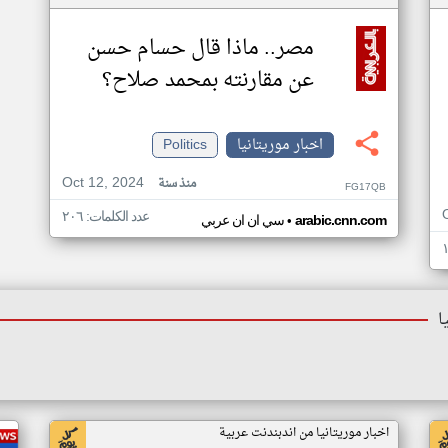
مصر.. ماذا قال حسام حسن
عن مقارنته بمحمد صلاح؟
اخبار موريتانيا
Politics
Oct 12, 2024
منذ سنة
FG17QB
عدد الكلمات: ٢٠٦
•
arabic.cnn.com
سي ان ان عربي
ا
اخبار موريتانيا من اندبندنت عربية