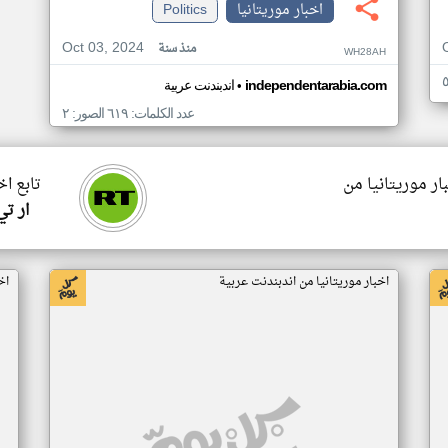
اخبار موريتانيا
Politics
Oct 03, 2024
منذ سنة
WH28AH
•
independentarabia.com
اندبندنت عربية
عدد الكلمات: ٦١٩ الصور: ٢
ار موريتانيا من
تابع اخ
ار ت
اخبار موريتانيا من اندبندنت عربية
اخ