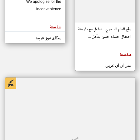
We apologize for the
inconvenience...
klyoum.com
تغيير الدولة
منذ سنة
تعبر
رفع العلم المصري.. تفاعل مع طريقة
مصادر الأخبار من موريتانيا
المقالات
الموجوده
احتفال حسام حسن بتأهل ...
سكاي نيوز عربية
اخبار موريتانيا على مدار الساعة
هنا عن
وجهة
نظر
أهم اخبار موريتانيا العاجلة والمباشرة
كاتبيها.
منذ سنة
سي ان ان عربي