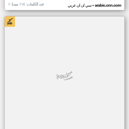
عدد الكلمات: ١١٤ ميديا: ١
•
arabic.cnn.com
سي ان ان عربي