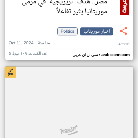
مصر.. هدف "تريزيجيه" في مرمى
موريتانيا يثير تفاعلاً
اخبار موريتانيا
Politics
Oct 11, 2024
منذ سنة
AC58ID
عدد الكلمات: ١٠٩ ميديا: ٥
•
arabic.cnn.com
سي ان ان عربي