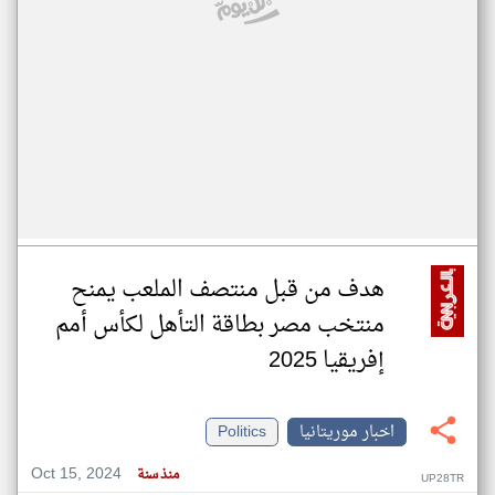
هدف من قبل منتصف الملعب يمنح
منتخب مصر بطاقة التأهل لكأس أمم
إفريقيا 2025
اخبار موريتانيا
Politics
Oct 15, 2024
منذ سنة
UP28TR