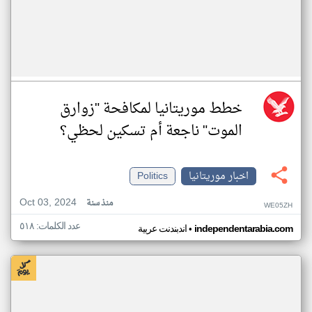
خطط موريتانيا لمكافحة "زوارق
الموت" ناجعة أم تسكين لحظي؟
اخبار موريتانيا
Politics
Oct 03, 2024
منذ سنة
WE05ZH
عدد الكلمات: ٥١٨
•
independentarabia.com
اندبندنت عربية