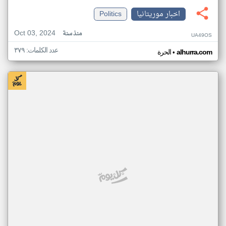
اخبار موريتانيا
Politics
Oct 03, 2024
منذ سنة
UA49OS
عدد الكلمات: ٣٧٩
•
alhurra.com
الحرة