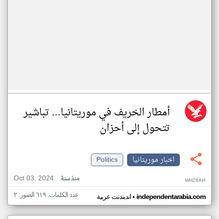
أمطار الخريف في موريتانيا... تباشير
تتحول إلى أحزان
اخبار موريتانيا
Politics
Oct 03, 2024
منذ سنة
WH28AH
عدد الكلمات: ٦١٩ الصور: ٢
•
independentarabia.com
اندبندنت عربية