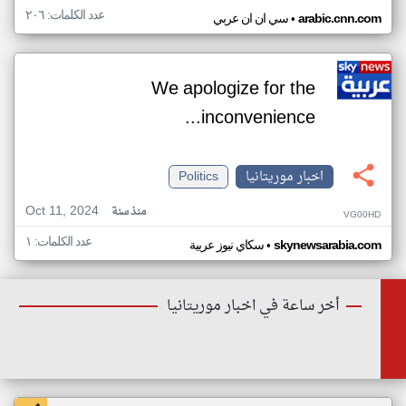
عدد الكلمات: ٢٠٦
•
arabic.cnn.com
سي ان ان عربي
We apologize for the
inconvenience...
اخبار موريتانيا
Politics
Oct 11, 2024
منذ سنة
VG00HD
عدد الكلمات: ١
•
skynewsarabia.com
سكاي نيوز عربية
أخر ساعة في اخبار موريتانيا