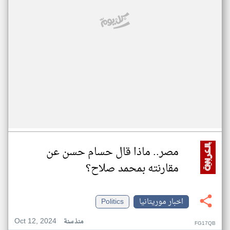
مصر.. ماذا قال حسام حسن عن
مقارنته بمحمد صلاح؟
اخبار موريتانيا
Politics
Oct 12, 2024
منذ سنة
FG17QB