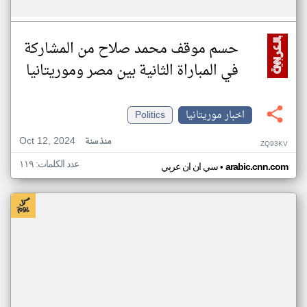
حسم موقف محمد صلاح من المشاركة
في المباراة الثانية بين مصر وموريتانيا
اخبار موريتانيا
Politics
Oct 12, 2024
منذ سنة
ZQ93KV
عدد الكلمات: ١١٩
•
arabic.cnn.com
سي ان ان عربي