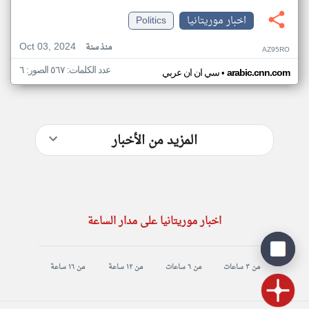
اخبار موريتانيا
Politics
Oct 03, 2024
منذ سنة
AZ95RO
عدد الكلمات: ٥٦٧ الصور: ٦
•
arabic.cnn.com
سي ان ان عربي
المزيد من الأخبار
اخبار موريتانيا على مدار الساعة
من ٣ ساعات
من ٦ ساعات
من ١٢ ساعة
من ١٦ ساعة