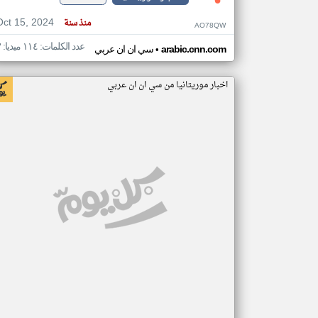
Oct 15, 2024
منذ سنة
AO78QW
عدد الكلمات: ١١٤ ميديا: ٣
•
arabic.cnn.com
سي ان ان عربي
اخبار موريتانيا من سي ان ان عربي