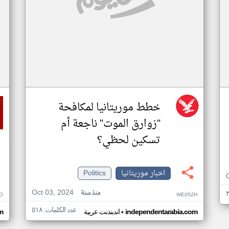
خطط موريتانيا لمكافحة
"زوارق الموت" ناجعة أم
تسكين لحظي؟
اخبار موريتانيا
Politics
Oct 03, 2024
منذ سنة
O
WE05ZH
عدد الكلمات: ٥١٨
•
independentarabia.com
اندبندنت عربية
m