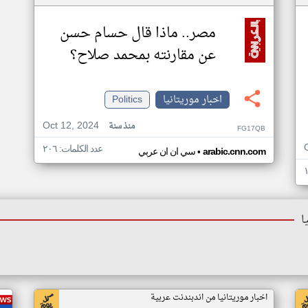
مصر.. ماذا قال حسام حسن
عن مقارنته بمحمد صلاح؟
اخبار موريتانيا
Politics
Oct 12, 2024
منذ سنة
FG17QB
عدد الكلمات: ٢٠٦
•
arabic.cnn.com
سي ان ان عربي
ا
اخبار موريتانيا من اندبندنت عربية