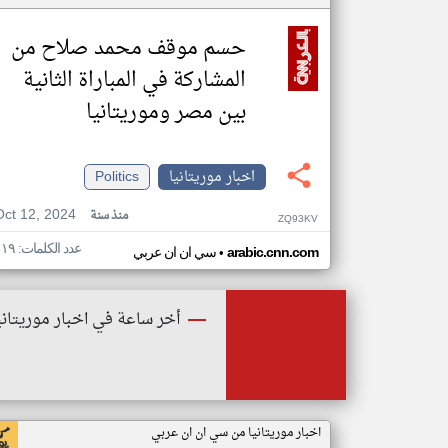
حسم موقف محمد صلاح من
المشاركة في المباراة الثانية
بين مصر وموريتانيا
اخبار موريتانيا
Politics
Oct 12, 2024
منذ سنة
ZQ93KV
عدد الكلمات: ١١٩
•
arabic.cnn.com
سي ان ان عربي
أخر ساعة في اخبار موريتاني
اخبار موريتانيا من سي ان ان عربي