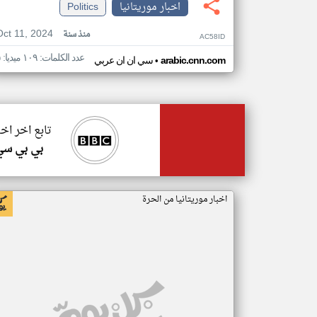
اخبار موريتانيا
Politics
Oct 11, 2024
منذ سنة
AC58ID
عدد الكلمات: ١٠٩ ميديا: ٥
•
arabic.cnn.com
سي ان ان عربي
تابع اخر اخب
بي بي سي
اخبار موريتانيا من الحرة