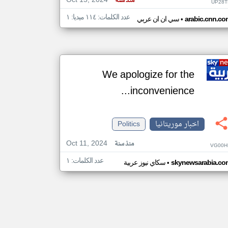
Oct 15, 2024
منذ سنة
UP28T
عدد الكلمات: ١١٤ ميديا: ١
•
arabic.cnn.co
سي ان ان عربي
We apologize for the
inconvenience...
اخبار موريتانيا
Politics
Oct 11, 2024
منذ سنة
VG00H
عدد الكلمات: ١
•
skynewsarabia.co
سكاي نيوز عربية