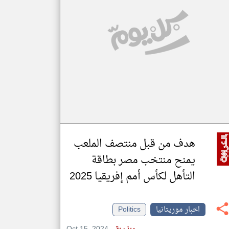
klyoum.com
تغيير الدولة
مصادر الأخبار من موريتانيا
اخبار موريتانيا على مدار الساعة
أهم اخبار موريتانيا العاجلة والمباشرة
هدف من قبل منتصف الملعب
يمنح منتخب مصر بطاقة
التأهل لكأس أمم إفريقيا 2025
اخبار موريتانيا
Politics