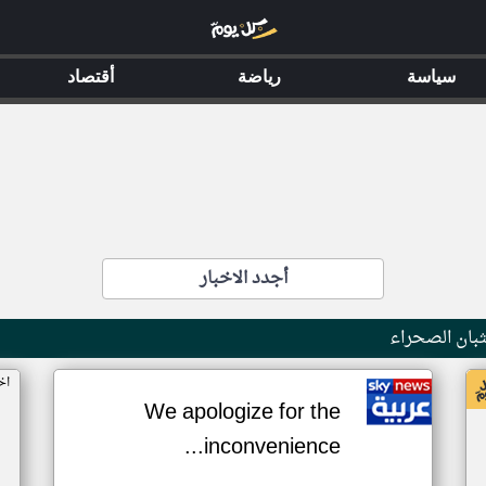
سياسة
رياضة
أقتصاد
أجدد الاخبار
بان الصحراء
اخ
We apologize for the
inconvenience...