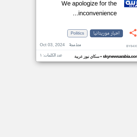
We apologize for the
inconvenience...
اخبار موريتانيا
Politics
Oct 03, 2024
منذ سنة
BY84X
عدد الكلمات: ١
•
skynewsarabia.co
سكاي نيوز عربية