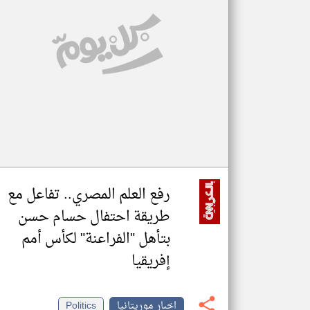
تعبر
المقالات
الموجوده
هنا عن
وجهة
نظر
كاتبيها.
رفع العلم المصري.. تفاعل مع
طريقة احتفال حسام حسن
بتأهل "الفراعنة" لكأس أمم
إفريقيا
اخبار موريتانيا
Politics