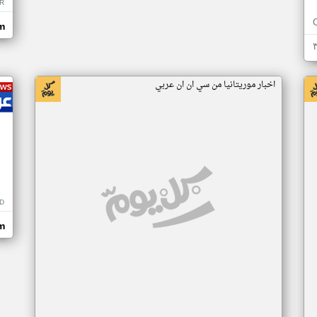
R
m
اخبار موريتانيا من سي ان ان عربي
D
m