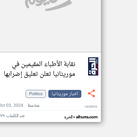
نقابة الأطباء المقيمين في
موريتانيا تعلن تعليق إضرابها
اخبار موريتانيا
Politics
Oct 03, 2024
منذ سنة
UA49OS
عدد الكلمات: ٣٧٩
•
alhurra.com
الحرة