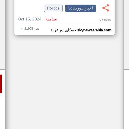
اخبار موريتانيا
Politics
Oct 15, 2024
منذ سنة
XF30UM
عدد الكلمات: ١
•
skynewsarabia.com
سكاي نيوز عربية