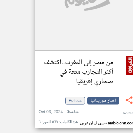
من مصر إلى المغرب..اكتشف
أكثر التجارب متعة في
صحاري إفريقيا
اخبار موريتانيا
Politics
Oct 03, 2024
منذ سنة
AZ95R
عدد الكلمات: ٥٦٧ الصور: ٦
•
arabic.cnn.co
سي ان ان عربي