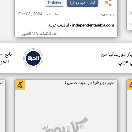
اخبار موريتانيا
Politics
Oct 03, 2024
منذ سنة
WH28AH
•
independentarabia.com
اندبندنت عربية
عدد الكلمات: ٦١٩ الصور: ٢
ار موريتانيا من
تابع اخ
 عربي
الحرة
اخبار موريتانيا من اندبندنت عربية
اخ