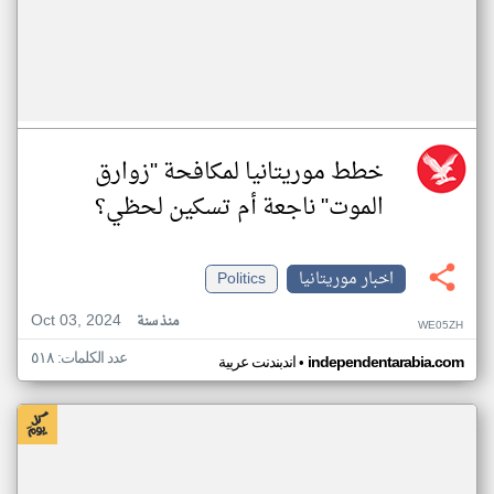
خطط موريتانيا لمكافحة "زوارق
الموت" ناجعة أم تسكين لحظي؟
اخبار موريتانيا
Politics
Oct 03, 2024
منذ سنة
WE05ZH
عدد الكلمات: ٥١٨
•
independentarabia.com
اندبندنت عربية