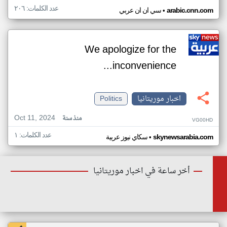
عدد الكلمات: ٢٠٦
•
arabic.cnn.com
سي ان ان عربي
We apologize for the
inconvenience...
اخبار موريتانيا
Politics
Oct 11, 2024
منذ سنة
VG00HD
عدد الكلمات: ١
•
skynewsarabia.com
سكاي نيوز عربية
أخر ساعة في اخبار موريتانيا