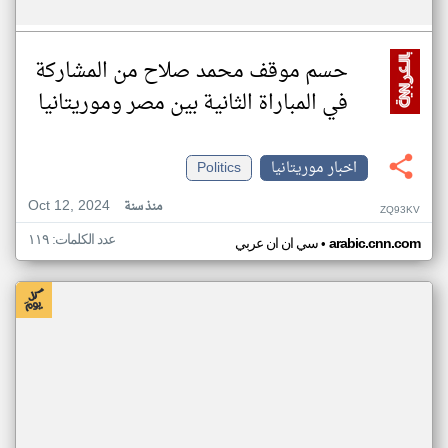
حسم موقف محمد صلاح من المشاركة
في المباراة الثانية بين مصر وموريتانيا
اخبار موريتانيا
Politics
Oct 12, 2024
منذ سنة
ZQ93KV
عدد الكلمات: ١١٩
•
arabic.cnn.com
سي ان ان عربي