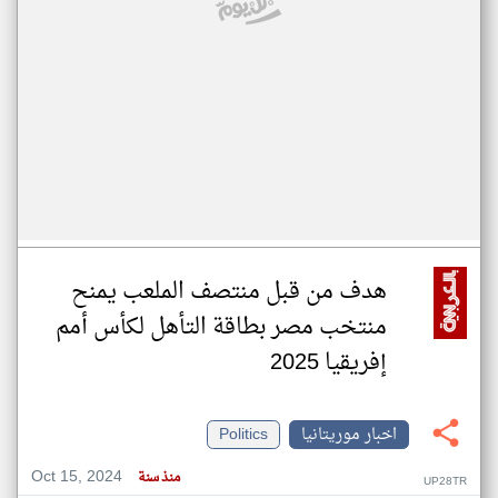
هدف من قبل منتصف الملعب يمنح
منتخب مصر بطاقة التأهل لكأس أمم
إفريقيا 2025
اخبار موريتانيا
Politics
Oct 15, 2024
منذ سنة
UP28TR