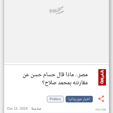
مصر.. ماذا قال حسام حسن عن
مقارنته بمحمد صلاح؟
اخبار موريتانيا
Politics
Oct 12, 2024
منذ سنة
FG17QB