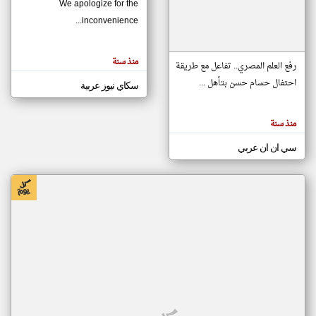
We apologize for the
inconvenience...
klyoum.com
تغيير الدولة
منذ سنة
تعبر
رفع العلم المصري.. تفاعل مع طريقة
مصادر الأخبار من موريتانيا
المقالات
الموجوده
احتفال حسام حسن بتأهل ...
سكاي نيوز عربية
اخبار موريتانيا على مدار الساعة
هنا عن
وجهة
نظر
أهم اخبار موريتانيا العاجلة والمباشرة
كاتبيها.
منذ سنة
سي ان ان عربي