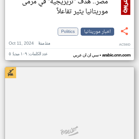
مصر.. هدف "تريزيجيه" في مرمى
موريتانيا يثير تفاعلاً
اخبار موريتانيا
Politics
Oct 11, 2024
منذ سنة
AC58ID
عدد الكلمات: ١٠٩ ميديا: ٥
•
arabic.cnn.com
سي ان ان عربي