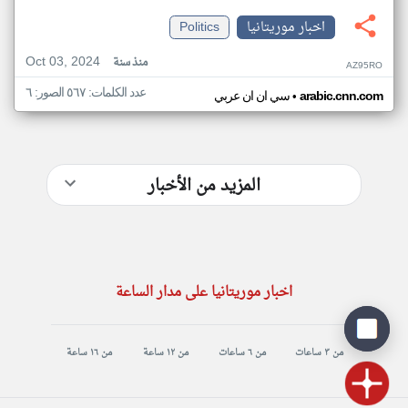
اخبار موريتانيا
Politics
Oct 03, 2024
منذ سنة
AZ95RO
عدد الكلمات: ٥٦٧ الصور: ٦
•
arabic.cnn.com
سي ان ان عربي
المزيد من الأخبار
اخبار موريتانيا على مدار الساعة
من ٣ ساعات
من ٦ ساعات
من ١٢ ساعة
من ١٦ ساعة