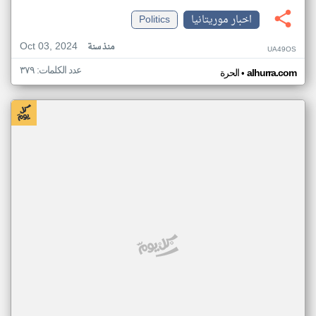
اخبار موريتانيا
Politics
Oct 03, 2024
منذ سنة
UA49OS
عدد الكلمات: ٣٧٩
•
alhurra.com
الحرة