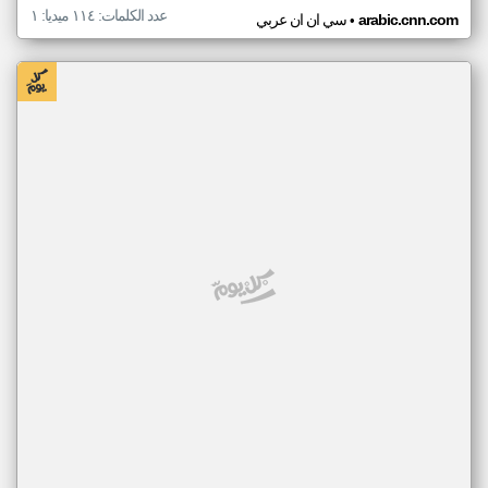
عدد الكلمات: ١١٤ ميديا: ١
•
arabic.cnn.com
سي ان ان عربي