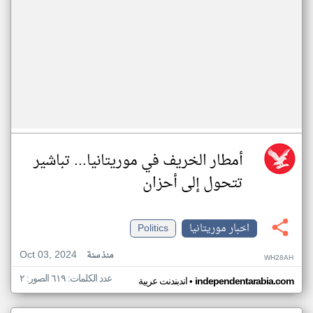
أمطار الخريف في موريتانيا... تباشير
تتحول إلى أحزان
اخبار موريتانيا
Politics
Oct 03, 2024
منذ سنة
WH28AH
عدد الكلمات: ٦١٩ الصور: ٢
•
independentarabia.com
اندبندنت عربية