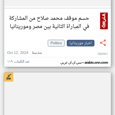
حسم موقف محمد صلاح من المشاركة
في المباراة الثانية بين مصر وموريتانيا
اخبار موريتانيا
Politics
Oct 12, 2024
منذ سنة
ZQ93KV
عدد الكلمات: ١١٩
•
arabic.cnn.com
سي ان ان عربي