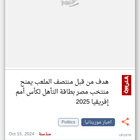
هدف من قبل منتصف الملعب يمنح
منتخب مصر بطاقة التأهل لكأس أمم
إفريقيا 2025
اخبار موريتانيا
Politics
Oct 15, 2024
منذ سنة
UP28TR