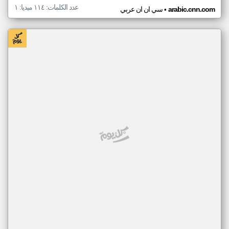
عدد الكلمات: ١١٤ ميديا: ١
•
arabic.cnn.com
سي ان ان عربي