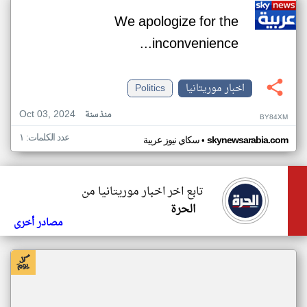
We apologize for the
inconvenience...
اخبار موريتانيا
Politics
Oct 03, 2024
منذ سنة
BY84XM
عدد الكلمات: ١
•
skynewsarabia.com
سكاي نيوز عربية
تابع اخر اخبار موريتانيا من
الحرة
مصادر أخرى