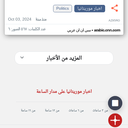
اخبار موريتانيا
Politics
Oct 03, 2024
منذ سنة
AZ95RO
عدد الكلمات: ٥٦٧ الصور: ٦
•
arabic.cnn.com
سي ان ان عربي
المزيد من الأخبار
اخبار موريتانيا على مدار الساعة
من ٣ ساعات
من ٦ ساعات
من ١٢ ساعة
من ١٦ ساعة