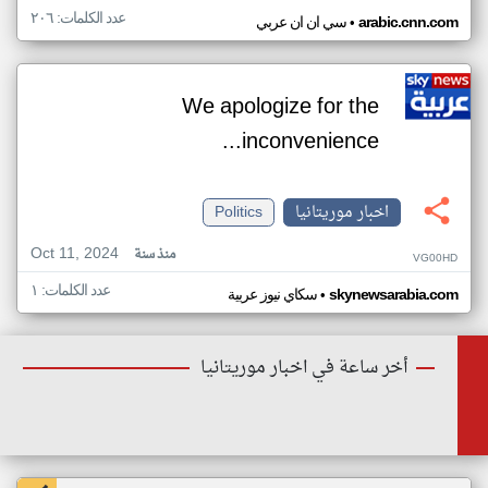
عدد الكلمات: ٢٠٦
•
arabic.cnn.com
سي ان ان عربي
We apologize for the
inconvenience...
اخبار موريتانيا
Politics
Oct 11, 2024
منذ سنة
VG00HD
عدد الكلمات: ١
•
skynewsarabia.com
سكاي نيوز عربية
أخر ساعة في اخبار موريتانيا