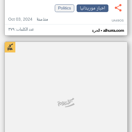
اخبار موريتانيا
Politics
Oct 03, 2024
منذ سنة
UA49OS
عدد الكلمات: ٣٧٩
•
alhurra.com
الحرة