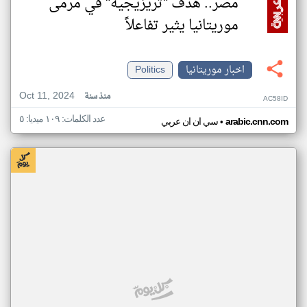
مصر.. هدف "تريزيجيه" في مرمى
موريتانيا يثير تفاعلاً
اخبار موريتانيا
Politics
Oct 11, 2024
منذ سنة
AC58ID
عدد الكلمات: ١٠٩ ميديا: ٥
•
arabic.cnn.com
سي ان ان عربي