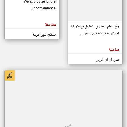
We apologize for the
inconvenience...
klyoum.com
تغيير الدولة
منذ سنة
تعبر
رفع العلم المصري.. تفاعل مع طريقة
مصادر الأخبار من موريتانيا
المقالات
الموجوده
احتفال حسام حسن بتأهل ...
سكاي نيوز عربية
اخبار موريتانيا على مدار الساعة
هنا عن
وجهة
نظر
أهم اخبار موريتانيا العاجلة والمباشرة
كاتبيها.
منذ سنة
سي ان ان عربي