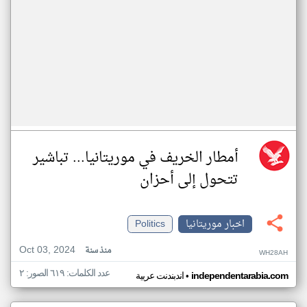
أمطار الخريف في موريتانيا... تباشير
تتحول إلى أحزان
اخبار موريتانيا
Politics
Oct 03, 2024
منذ سنة
WH28AH
عدد الكلمات: ٦١٩ الصور: ٢
•
independentarabia.com
اندبندنت عربية