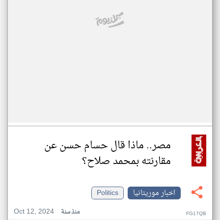
مصر.. ماذا قال حسام حسن عن
مقارنته بمحمد صلاح؟
اخبار موريتانيا
Politics
Oct 12, 2024
منذ سنة
FG17QB