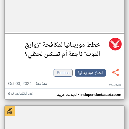
خطط موريتانيا لمكافحة "زوارق
الموت" ناجعة أم تسكين لحظي؟
اخبار موريتانيا
Politics
Oct 03, 2024
منذ سنة
WE05ZH
عدد الكلمات: ٥١٨
•
independentarabia.com
اندبندنت عربية