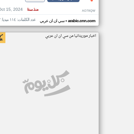
Oct 15, 2024
منذ سنة
AO78QW
عدد الكلمات: ١١٤ ميديا: ٣
•
arabic.cnn.com
سي ان ان عربي
اخبار موريتانيا من سي ان ان عربي