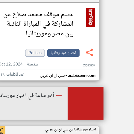
حسم موقف محمد صلاح من
المشاركة في المباراة الثانية
بين مصر وموريتانيا
اخبار موريتانيا
Politics
Oct 12, 2024
منذ سنة
ZQ93KV
عدد الكلمات: ١١٩
•
arabic.cnn.com
سي ان ان عربي
أخر ساعة في اخبار موريتاني
اخبار موريتانيا من سي ان ان عربي