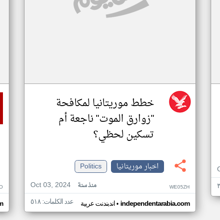
خطط موريتانيا لمكافحة
"زوارق الموت" ناجعة أم
تسكين لحظي؟
اخبار موريتانيا
Politics
Oct 03, 2024
منذ سنة
O
WE05ZH
عدد الكلمات: ٥١٨
•
independentarabia.com
اندبندنت عربية
m