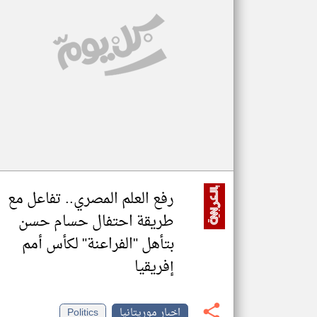
تعبر
المقالات
الموجوده
هنا عن
وجهة
نظر
كاتبيها.
رفع العلم المصري.. تفاعل مع
طريقة احتفال حسام حسن
بتأهل "الفراعنة" لكأس أمم
إفريقيا
اخبار موريتانيا
Politics