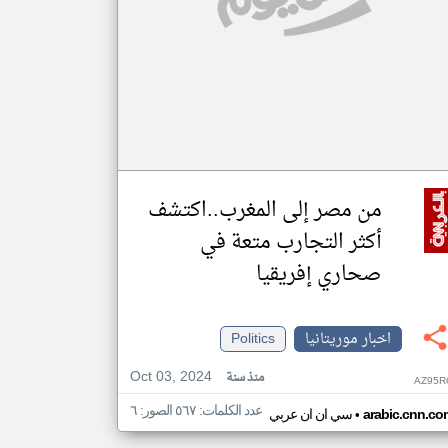
من مصر إلى المغرب..اكتشف
أكثر التجارب متعة في
صحاري إفريقيا
اخبار موريتانيا
Politics
Oct 03, 2024
منذ سنة
AZ95R
عدد الكلمات: ٥٦٧ الصور: ٦
•
arabic.cnn.co
سي ان ان عربي