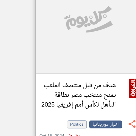
klyoum.com
تغيير الدولة
مصادر الأخبار من موريتانيا
اخبار موريتانيا على مدار الساعة
أهم اخبار موريتانيا العاجلة والمباشرة
هدف من قبل منتصف الملعب
يمنح منتخب مصر بطاقة
التأهل لكأس أمم إفريقيا 2025
اخبار موريتانيا
Politics