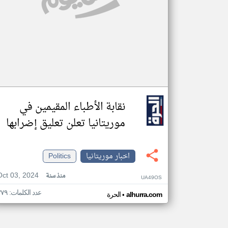
نقابة الأطباء المقيمين في
موريتانيا تعلن تعليق إضرابها
اخبار موريتانيا
Politics
Oct 03, 2024
منذ سنة
UA49OS
عدد الكلمات: ٣٧٩
•
alhurra.com
الحرة