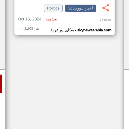
اخبار موريتانيا
Politics
Oct 15, 2024
منذ سنة
XF30UM
عدد الكلمات: ١
•
skynewsarabia.com
سكاي نيوز عربية