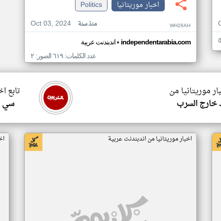
اخبار موريتانيا
Politics
Oct 03, 2024
منذ سنة
WH28AH
•
independentarabia.com
اندبندنت عربية
عدد الكلمات: ٦١٩ الصور: ٢
ار موريتانيا من
تابع اخ
 خارج السرب
سي ا
اخبار موريتانيا من اندبندنت عربية
اخ