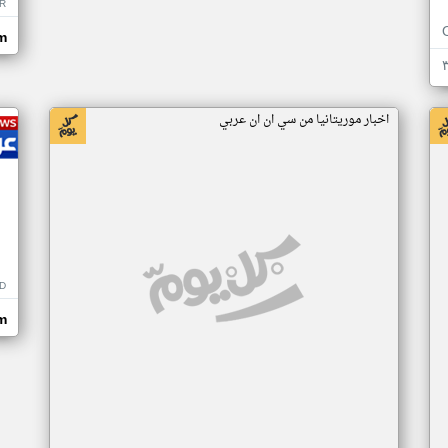
R
m
اخبار موريتانيا من سي ان ان عربي
D
m