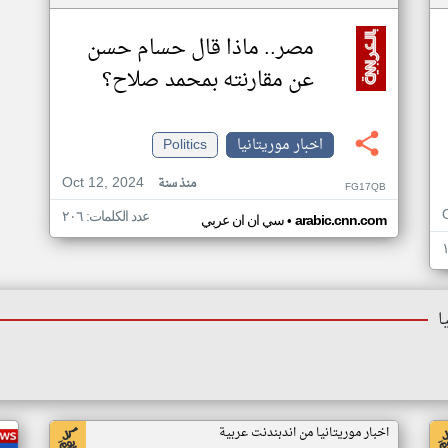
مصر.. ماذا قال حسام حسن
عن مقارنته بمحمد صلاح؟
اخبار موريتانيا
Politics
Oct 12, 2024
منذ سنة
FG17QB
عدد الكلمات: ٢٠٦
•
arabic.cnn.com
سي ان ان عربي
ا
اخبار موريتانيا من اندبندنت عربية