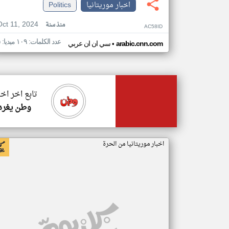
اخبار موريتانيا
Politics
Oct 11, 2024
منذ سنة
AC58ID
عدد الكلمات: ١٠٩ ميديا: ٥
•
arabic.cnn.com
سي ان ان عربي
تابع اخر اخب
وطن يغرد
اخبار موريتانيا من الحرة