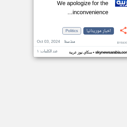
We apologize for the
inconvenience...
اخبار موريتانيا
Politics
Oct 03, 2024
منذ سنة
BY84X
عدد الكلمات: ١
•
skynewsarabia.co
سكاي نيوز عربية