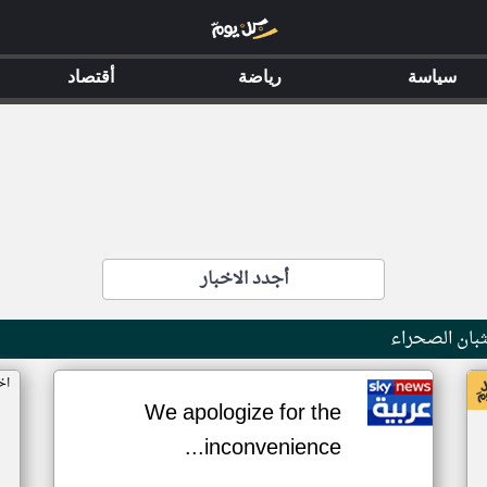
سياسة
رياضة
أقتصاد
أجدد الاخبار
بان الصحراء
اخ
We apologize for the
inconvenience...