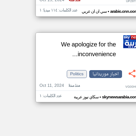
Oct 15, 2024
منذ سنة
UP28T
عدد الكلمات: ١١٤ ميديا: ١
•
arabic.cnn.co
سي ان ان عربي
We apologize for the
inconvenience...
اخبار موريتانيا
Politics
Oct 11, 2024
منذ سنة
VG00H
عدد الكلمات: ١
•
skynewsarabia.co
سكاي نيوز عربية