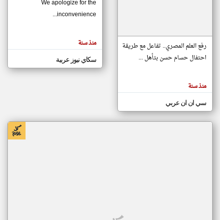
We apologize for the
inconvenience...
klyoum.com
تغيير الدولة
منذ سنة
تعبر
رفع العلم المصري.. تفاعل مع طريقة
مصادر الأخبار من موريتانيا
المقالات
الموجوده
احتفال حسام حسن بتأهل ...
سكاي نيوز عربية
اخبار موريتانيا على مدار الساعة
هنا عن
وجهة
نظر
أهم اخبار موريتانيا العاجلة والمباشرة
كاتبيها.
منذ سنة
سي ان ان عربي