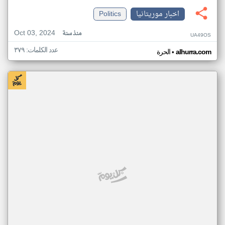
اخبار موريتانيا
Politics
Oct 03, 2024
منذ سنة
UA49OS
عدد الكلمات: ٣٧٩
•
alhurra.com
الحرة