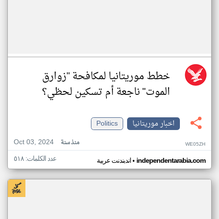
خطط موريتانيا لمكافحة "زوارق
الموت" ناجعة أم تسكين لحظي؟
اخبار موريتانيا
Politics
Oct 03, 2024
منذ سنة
WE05ZH
عدد الكلمات: ٥١٨
•
independentarabia.com
اندبندنت عربية