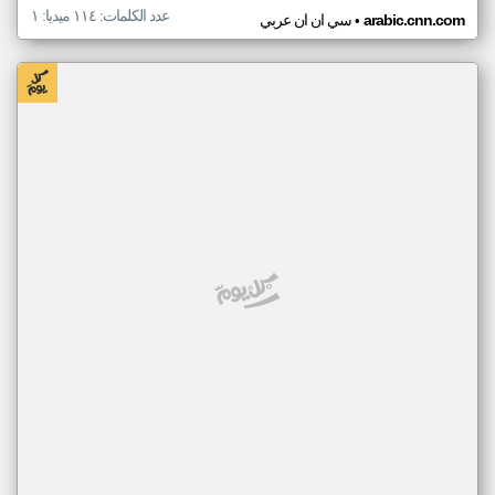
عدد الكلمات: ١١٤ ميديا: ١
•
arabic.cnn.com
سي ان ان عربي