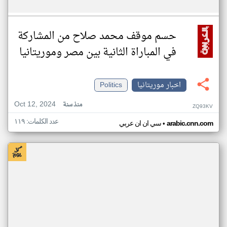
حسم موقف محمد صلاح من المشاركة
في المباراة الثانية بين مصر وموريتانيا
اخبار موريتانيا
Politics
Oct 12, 2024
منذ سنة
ZQ93KV
عدد الكلمات: ١١٩
•
arabic.cnn.com
سي ان ان عربي