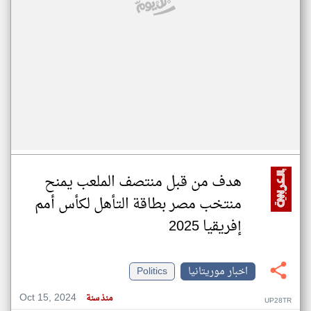
هدف من قبل منتصف الملعب يمنح
منتخب مصر بطاقة التأهل لكأس أمم
إفريقيا 2025
اخبار موريتانيا
Politics
Oct 15, 2024
منذ سنة
UP28TR