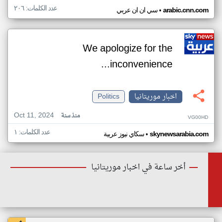
عدد الكلمات: ٢٠٦
•
arabic.cnn.com
سي ان ان عربي
We apologize for the
inconvenience...
اخبار موريتانيا
Politics
Oct 11, 2024
منذ سنة
VG00HD
عدد الكلمات: ١
•
skynewsarabia.com
سكاي نيوز عربية
أخر ساعة في اخبار موريتانيا