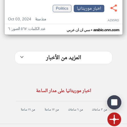
اخبار موريتانيا
Politics
Oct 03, 2024
منذ سنة
AZ95RO
عدد الكلمات: ٥٦٧ الصور: ٦
•
arabic.cnn.com
سي ان ان عربي
المزيد من الأخبار
اخبار موريتانيا على مدار الساعة
من ٣ ساعات
من ٦ ساعات
من ١٢ ساعة
من ١٦ ساعة