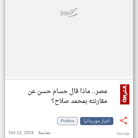
مصر.. ماذا قال حسام حسن عن
مقارنته بمحمد صلاح؟
اخبار موريتانيا
Politics
Oct 12, 2024
منذ سنة
FG17QB