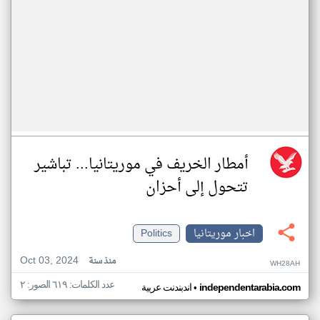
أمطار الخريف في موريتانيا... تباشير
تتحول إلى أحزان
اخبار موريتانيا
Politics
Oct 03, 2024
منذ سنة
WH28AH
عدد الكلمات: ٦١٩ الصور: ٢
•
independentarabia.com
اندبندنت عربية