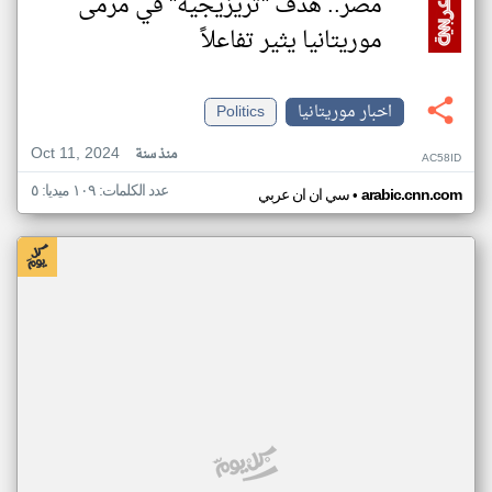
مصر.. هدف "تريزيجيه" في مرمى
موريتانيا يثير تفاعلاً
اخبار موريتانيا
Politics
Oct 11, 2024
منذ سنة
AC58ID
عدد الكلمات: ١٠٩ ميديا: ٥
•
arabic.cnn.com
سي ان ان عربي