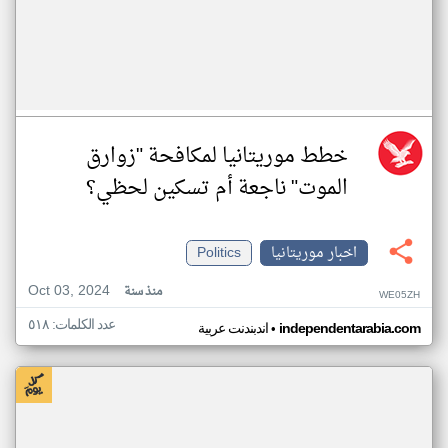
خطط موريتانيا لمكافحة "زوارق
الموت" ناجعة أم تسكين لحظي؟
اخبار موريتانيا
Politics
Oct 03, 2024
منذ سنة
WE05ZH
عدد الكلمات: ٥١٨
•
independentarabia.com
اندبندنت عربية