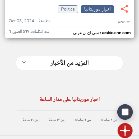
اخبار موريتانيا
Politics
Oct 03, 2024
منذ سنة
AZ95RO
عدد الكلمات: ٥٦٧ الصور: ٦
•
arabic.cnn.com
سي ان ان عربي
المزيد من الأخبار
اخبار موريتانيا على مدار الساعة
من ٣ ساعات
من ٦ ساعات
من ١٢ ساعة
من ١٦ ساعة