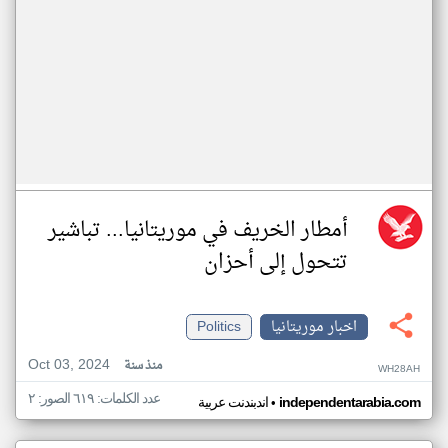
أمطار الخريف في موريتانيا... تباشير
تتحول إلى أحزان
اخبار موريتانيا
Politics
Oct 03, 2024
منذ سنة
WH28AH
عدد الكلمات: ٦١٩ الصور: ٢
•
independentarabia.com
اندبندنت عربية