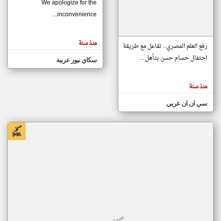
We apologize for the
inconvenience...
klyoum.com
تغيير الدولة
منذ سنة
تعبر
رفع العلم المصري.. تفاعل مع طريقة
مصادر الأخبار من موريتانيا
المقالات
الموجوده
احتفال حسام حسن بتأهل ...
سكاي نيوز عربية
اخبار موريتانيا على مدار الساعة
هنا عن
وجهة
نظر
أهم اخبار موريتانيا العاجلة والمباشرة
كاتبيها.
منذ سنة
سي ان ان عربي