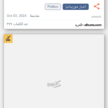
اخبار موريتانيا
Politics
Oct 03, 2024
منذ سنة
UA49OS
عدد الكلمات: ٣٧٩
•
alhurra.com
الحرة