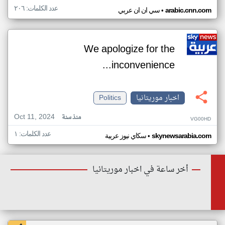
عدد الكلمات: ٢٠٦
•
arabic.cnn.com
سي ان ان عربي
We apologize for the
inconvenience...
اخبار موريتانيا
Politics
Oct 11, 2024
منذ سنة
VG00HD
عدد الكلمات: ١
•
skynewsarabia.com
سكاي نيوز عربية
أخر ساعة في اخبار موريتانيا