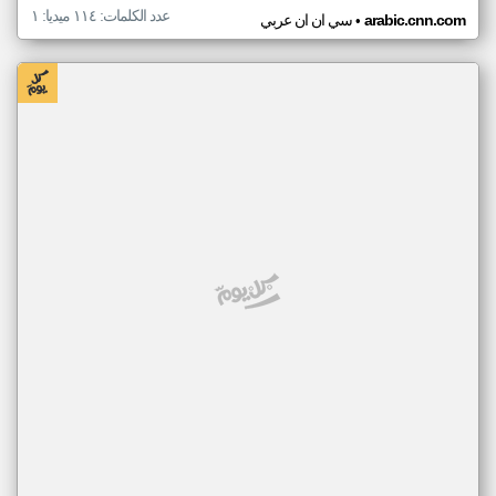
عدد الكلمات: ١١٤ ميديا: ١
•
arabic.cnn.com
سي ان ان عربي