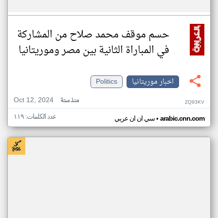
حسم موقف محمد صلاح من المشاركة
في المباراة الثانية بين مصر وموريتانيا
اخبار موريتانيا
Politics
Oct 12, 2024
منذ سنة
ZQ93KV
عدد الكلمات: ١١٩
•
arabic.cnn.com
سي ان ان عربي