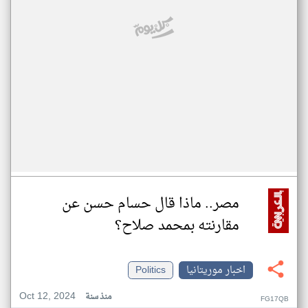
مصر.. ماذا قال حسام حسن عن
مقارنته بمحمد صلاح؟
اخبار موريتانيا
Politics
Oct 12, 2024
منذ سنة
FG17QB