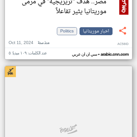
مصر.. هدف "تريزيجيه" في مرمى
موريتانيا يثير تفاعلاً
اخبار موريتانيا
Politics
Oct 11, 2024
منذ سنة
AC58ID
عدد الكلمات: ١٠٩ ميديا: ٥
•
arabic.cnn.com
سي ان ان عربي