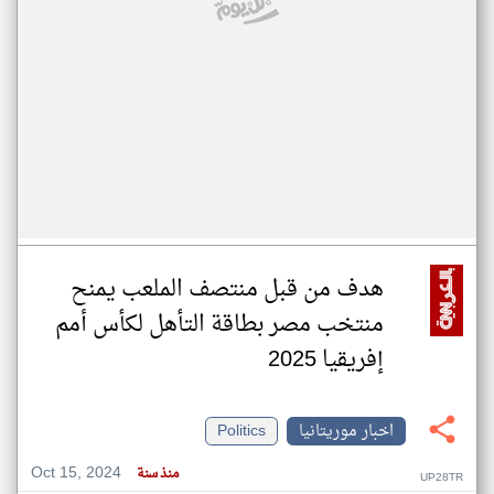
هدف من قبل منتصف الملعب يمنح
منتخب مصر بطاقة التأهل لكأس أمم
إفريقيا 2025
اخبار موريتانيا
Politics
Oct 15, 2024
منذ سنة
UP28TR