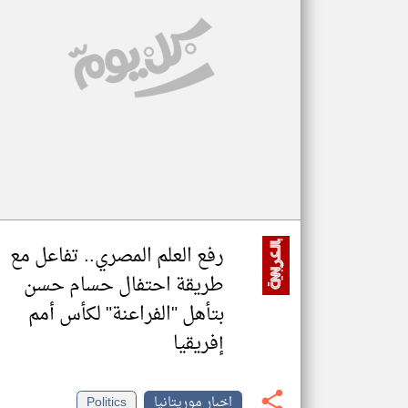
تعبر
المقالات
الموجوده
هنا عن
وجهة
نظر
كاتبيها.
رفع العلم المصري.. تفاعل مع
طريقة احتفال حسام حسن
بتأهل "الفراعنة" لكأس أمم
إفريقيا
اخبار موريتانيا
Politics