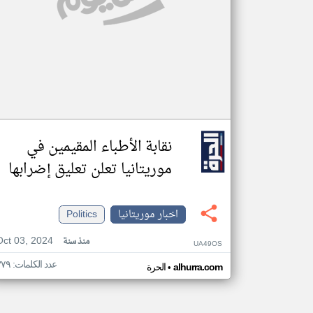
نقابة الأطباء المقيمين في
موريتانيا تعلن تعليق إضرابها
اخبار موريتانيا
Politics
Oct 03, 2024
منذ سنة
UA49OS
عدد الكلمات: ٣٧٩
•
alhurra.com
الحرة