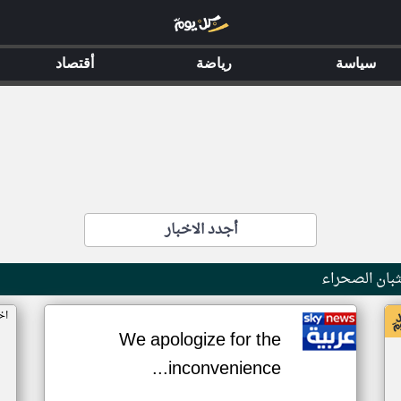
سياسة
رياضة
أقتصاد
أجدد الاخبار
بان الصحراء
اخ
We apologize for the
inconvenience...