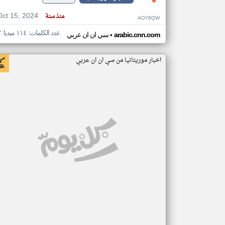
Oct 15, 2024
منذ سنة
AO78QW
عدد الكلمات: ١١٤ ميديا: ٣
•
arabic.cnn.com
سي ان ان عربي
اخبار موريتانيا من سي ان ان عربي