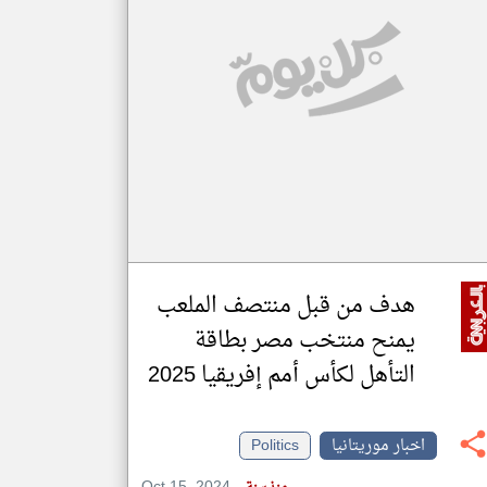
klyoum.com
تغيير الدولة
مصادر الأخبار من موريتانيا
اخبار موريتانيا على مدار الساعة
أهم اخبار موريتانيا العاجلة والمباشرة
هدف من قبل منتصف الملعب
يمنح منتخب مصر بطاقة
التأهل لكأس أمم إفريقيا 2025
اخبار موريتانيا
Politics