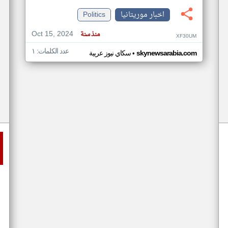
اخبار موريتانيا
Politics
Oct 15, 2024
منذ سنة
XF30UM
عدد الكلمات: ١
•
skynewsarabia.com
سكاي نيوز عربية