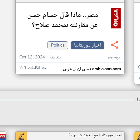
مصر.. ماذا قال حسام حسن
عن مقارنته بمحمد صلاح؟
اخبار موريتانيا
Politics
Oct 12, 2024
منذ سنة
FG17QB
عدد الكلمات: ٢٠٦
•
arabic.cnn.com
سي ان ان عربي
ا
اخبار موريتانيا من اندبندنت عربية