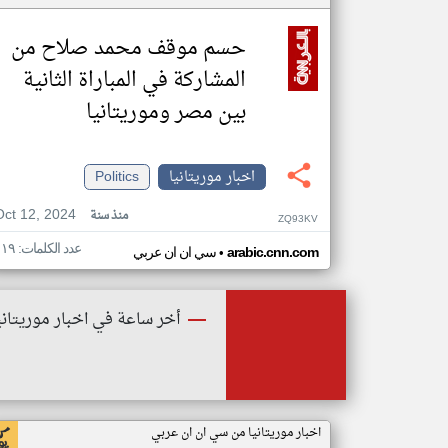
حسم موقف محمد صلاح من
المشاركة في المباراة الثانية
بين مصر وموريتانيا
اخبار موريتانيا
Politics
Oct 12, 2024
منذ سنة
ZQ93KV
عدد الكلمات: ١١٩
•
arabic.cnn.com
سي ان ان عربي
أخر ساعة في اخبار موريتاني
اخبار موريتانيا من سي ان ان عربي