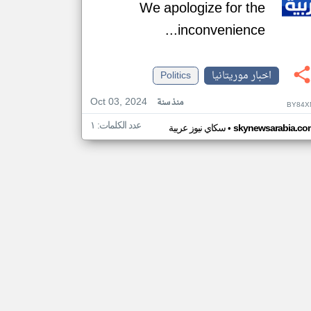
We apologize for the
inconvenience...
اخبار موريتانيا
Politics
Oct 03, 2024
منذ سنة
BY84X
عدد الكلمات: ١
•
skynewsarabia.co
سكاي نيوز عربية