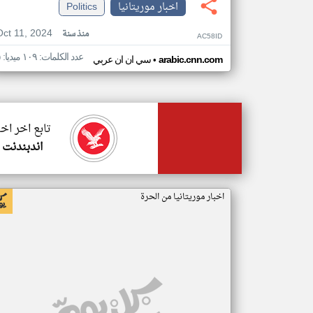
اخبار موريتانيا
Politics
Oct 11, 2024
منذ سنة
AC58ID
عدد الكلمات: ١٠٩ ميديا: ٥
•
arabic.cnn.com
سي ان ان عربي
تابع اخر اخب
اندبندنت 
اخبار موريتانيا من الحرة