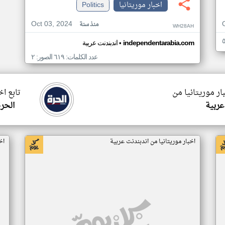
اخبار موريتانيا
Politics
Oct 03, 2024
منذ سنة
WH28AH
•
independentarabia.com
اندبندنت عربية
عدد الكلمات: ٦١٩ الصور: ٢
ار موريتانيا من
تابع اخ
عربية
الحرة
اخبار موريتانيا من اندبندنت عربية
اخ