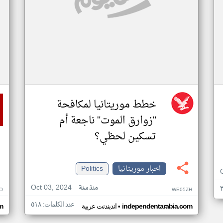
خطط موريتانيا لمكافحة
"زوارق الموت" ناجعة أم
تسكين لحظي؟
اخبار موريتانيا
Politics
Oct 03, 2024
منذ سنة
O
WE05ZH
عدد الكلمات: ٥١٨
•
independentarabia.com
اندبندنت عربية
m