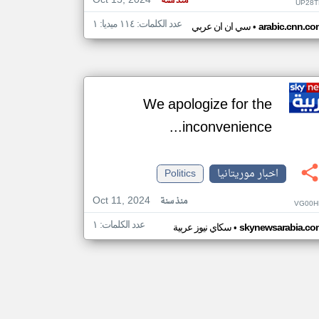
Oct 15, 2024
منذ سنة
UP28T
عدد الكلمات: ١١٤ ميديا: ١
•
arabic.cnn.co
سي ان ان عربي
We apologize for the
inconvenience...
اخبار موريتانيا
Politics
Oct 11, 2024
منذ سنة
VG00H
عدد الكلمات: ١
•
skynewsarabia.co
سكاي نيوز عربية