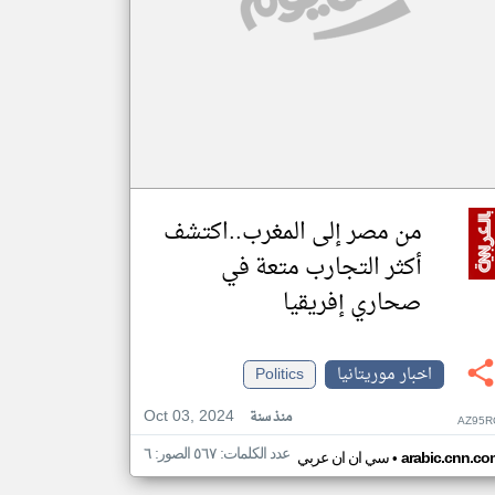
من مصر إلى المغرب..اكتشف
أكثر التجارب متعة في
صحاري إفريقيا
اخبار موريتانيا
Politics
Oct 03, 2024
منذ سنة
AZ95R
عدد الكلمات: ٥٦٧ الصور: ٦
•
arabic.cnn.co
سي ان ان عربي