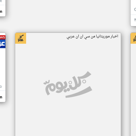
R
m
اخبار موريتانيا من سي ان ان عربي
D
m