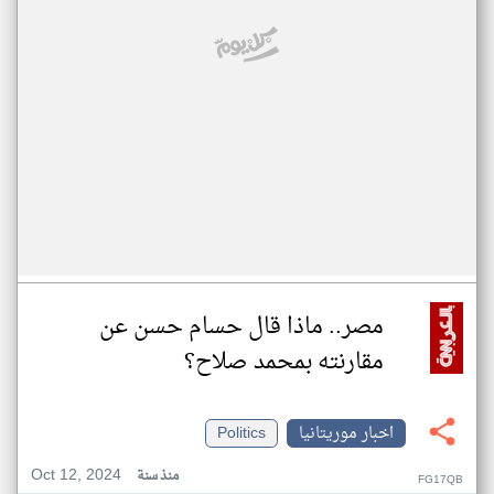
مصر.. ماذا قال حسام حسن عن
مقارنته بمحمد صلاح؟
اخبار موريتانيا
Politics
Oct 12, 2024
منذ سنة
FG17QB