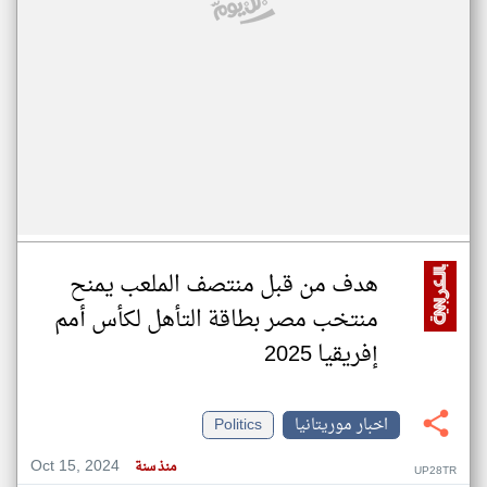
هدف من قبل منتصف الملعب يمنح
منتخب مصر بطاقة التأهل لكأس أمم
إفريقيا 2025
اخبار موريتانيا
Politics
Oct 15, 2024
منذ سنة
UP28TR