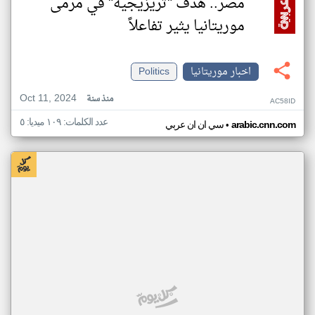
مصر.. هدف "تريزيجيه" في مرمى
موريتانيا يثير تفاعلاً
اخبار موريتانيا
Politics
Oct 11, 2024
منذ سنة
AC58ID
عدد الكلمات: ١٠٩ ميديا: ٥
•
arabic.cnn.com
سي ان ان عربي