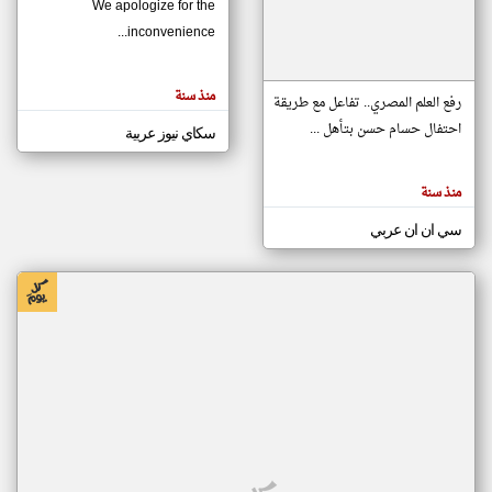
We apologize for the
inconvenience...
klyoum.com
تغيير الدولة
منذ سنة
تعبر
رفع العلم المصري.. تفاعل مع طريقة
مصادر الأخبار من موريتانيا
المقالات
الموجوده
احتفال حسام حسن بتأهل ...
سكاي نيوز عربية
اخبار موريتانيا على مدار الساعة
هنا عن
وجهة
نظر
أهم اخبار موريتانيا العاجلة والمباشرة
كاتبيها.
منذ سنة
سي ان ان عربي