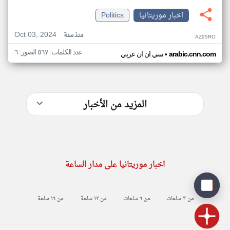
اخبار موريتانيا
Politics
Oct 03, 2024
منذ سنة
AZ95RO
عدد الكلمات: ٥٦٧ الصور: ٦
•
arabic.cnn.com
سي ان ان عربي
المزيد من الأخبار
اخبار موريتانيا على مدار الساعة
من ٣ ساعات
من ٦ ساعات
من ١٢ ساعة
من ١٦ ساعة