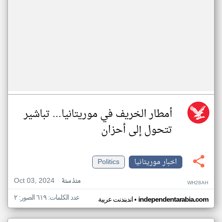
أمطار الخريف في موريتانيا... تباشير
تتحول إلى أحزان
اخبار موريتانيا
Politics
Oct 03, 2024
منذ سنة
WH28AH
عدد الكلمات: ٦١٩ الصور: ٢
•
independentarabia.com
اندبندنت عربية