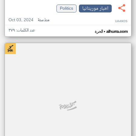
اخبار موريتانيا
Politics
Oct 03, 2024
منذ سنة
UA49OS
عدد الكلمات: ٣٧٩
•
alhurra.com
الحرة