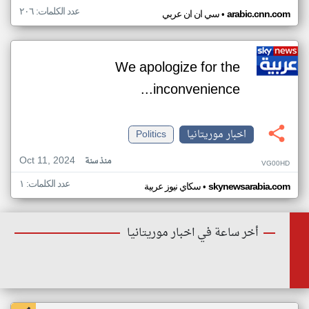
عدد الكلمات: ٢٠٦
•
arabic.cnn.com
سي ان ان عربي
We apologize for the
inconvenience...
اخبار موريتانيا
Politics
Oct 11, 2024
منذ سنة
VG00HD
عدد الكلمات: ١
•
skynewsarabia.com
سكاي نيوز عربية
أخر ساعة في اخبار موريتانيا