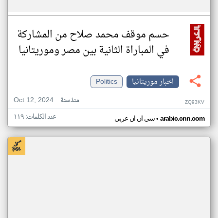
حسم موقف محمد صلاح من المشاركة
في المباراة الثانية بين مصر وموريتانيا
اخبار موريتانيا
Politics
Oct 12, 2024
منذ سنة
ZQ93KV
عدد الكلمات: ١١٩
•
arabic.cnn.com
سي ان ان عربي