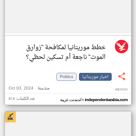
خطط موريتانيا لمكافحة "زوارق
الموت" ناجعة أم تسكين لحظي؟
اخبار موريتانيا
Politics
Oct 03, 2024
منذ سنة
WE05ZH
عدد الكلمات: ٥١٨
•
independentarabia.com
اندبندنت عربية