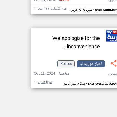
Oct 15, 2024
منذ سنة
UP28T
عدد الكلمات: ١١٤ ميديا: ١
•
arabic.cnn.co
سي ان ان عربي
We apologize for the
inconvenience...
اخبار موريتانيا
Politics
Oct 11, 2024
منذ سنة
VG00H
عدد الكلمات: ١
•
skynewsarabia.co
سكاي نيوز عربية