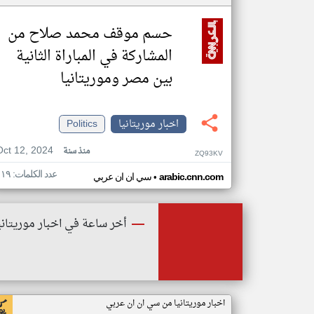
حسم موقف محمد صلاح من
المشاركة في المباراة الثانية
بين مصر وموريتانيا
اخبار موريتانيا
Politics
Oct 12, 2024
منذ سنة
ZQ93KV
عدد الكلمات: ١١٩
•
arabic.cnn.com
سي ان ان عربي
أخر ساعة في اخبار موريتاني
اخبار موريتانيا من سي ان ان عربي