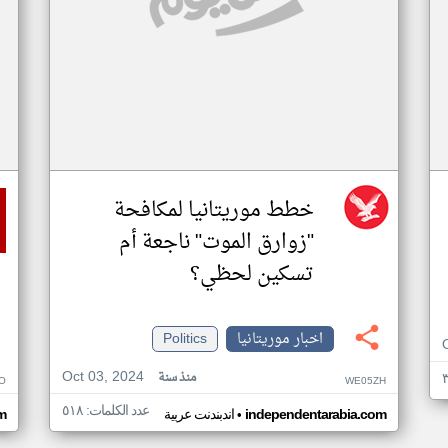
خطط موريتانيا لمكافحة
"زوارق الموت" ناجعة أم
تسكين لحظي؟
اخبار موريتانيا
Politics
Oct 03, 2024
منذ سنة
O
WE05ZH
عدد الكلمات: ٥١٨
•
independentarabia.com
اندبندنت عربية
m