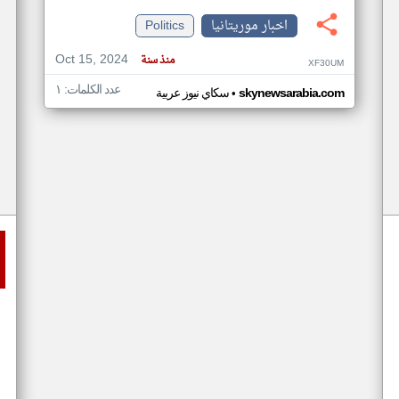
اخبار موريتانيا
Politics
Oct 15, 2024
منذ سنة
XF30UM
عدد الكلمات: ١
•
skynewsarabia.com
سكاي نيوز عربية