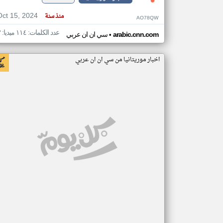
Oct 15, 2024
منذ سنة
AO78QW
عدد الكلمات: ١١٤ ميديا: ٣
•
arabic.cnn.com
سي ان ان عربي
اخبار موريتانيا من سي ان ان عربي