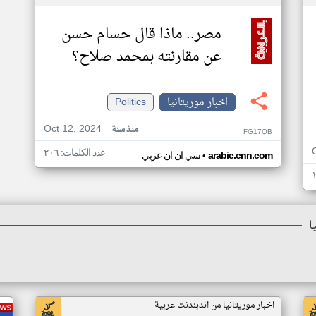
مصر.. ماذا قال حسام حسن
عن مقارنته بمحمد صلاح؟
اخبار موريتانيا
Politics
Oct 12, 2024
منذ سنة
FG17QB
عدد الكلمات: ٢٠٦
•
arabic.cnn.com
سي ان ان عربي
ا
اخبار موريتانيا من اندبندنت عربية