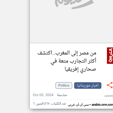
من مصر إلى المغرب..اكتشف
أكثر التجارب متعة في
صحاري إفريقيا
اخبار موريتانيا
Politics
Oct 03, 2024
منذ سنة
AZ95R
عدد الكلمات: ٥٦٧ الصور: ٦
•
arabic.cnn.co
سي ان ان عربي