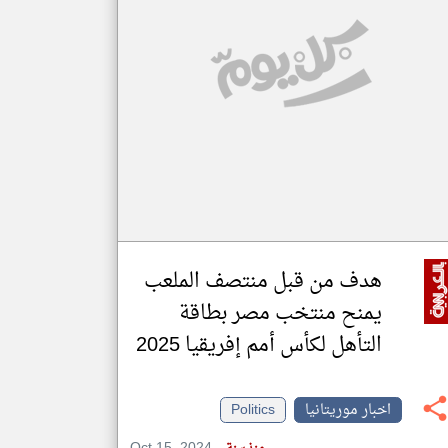
klyoum.com
تغيير الدولة
مصادر الأخبار من موريتانيا
اخبار موريتانيا على مدار الساعة
أهم اخبار موريتانيا العاجلة والمباشرة
هدف من قبل منتصف الملعب
يمنح منتخب مصر بطاقة
التأهل لكأس أمم إفريقيا 2025
اخبار موريتانيا
Politics