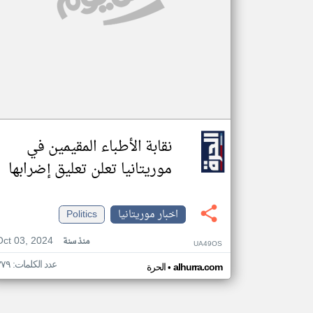
نقابة الأطباء المقيمين في
موريتانيا تعلن تعليق إضرابها
اخبار موريتانيا
Politics
Oct 03, 2024
منذ سنة
UA49OS
عدد الكلمات: ٣٧٩
•
alhurra.com
الحرة