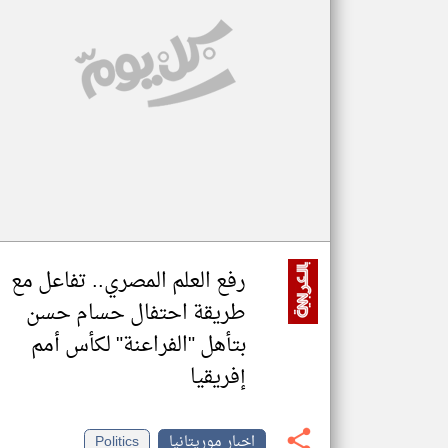
تعبر
المقالات
الموجوده
هنا عن
وجهة
نظر
كاتبيها.
رفع العلم المصري.. تفاعل مع
طريقة احتفال حسام حسن
بتأهل "الفراعنة" لكأس أمم
إفريقيا
اخبار موريتانيا
Politics