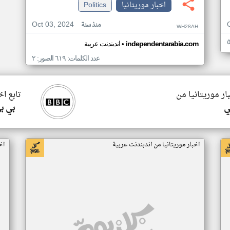
اخبار موريتانيا
Politics
Oct 03, 2024
منذ سنة
WH28AH
•
independentarabia.com
اندبندنت عربية
عدد الكلمات: ٦١٩ الصور: ٢
ار موريتانيا من
تابع اخ
ي
بي ب
اخبار موريتانيا من اندبندنت عربية
اخ