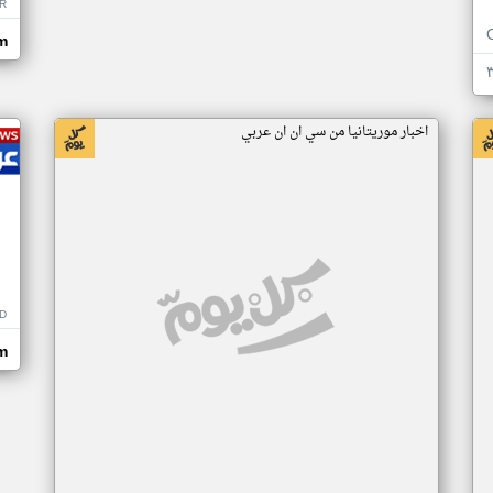
R
m
اخبار موريتانيا من سي ان ان عربي
D
m