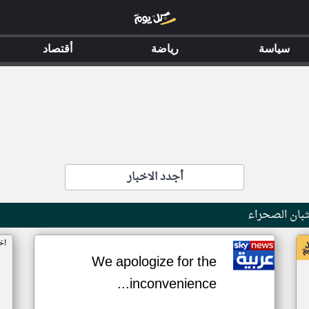
سياسة
رياضة
أقتصاد
أجدد الاخبار
بان الصحراء
اخ
We apologize for the
inconvenience...