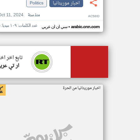
اخبار موريتانيا
Politics
Oct 11, 2024
منذ سنة
AC58ID
عدد الكلمات: ١٠٩ ميديا: ٥
•
arabic.cnn.com
سي ان ان عربي
تابع اخر اخب
ار تي عرب
اخبار موريتانيا من الحرة