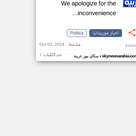
We apologize for the
inconvenience...
اخبار موريتانيا
Politics
Oct 03, 2024
منذ سنة
BY84X
عدد الكلمات: ١
•
skynewsarabia.co
سكاي نيوز عربية