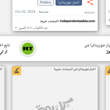
اخبار موريتانيا
Politics
Oct 03, 2024
منذ سنة
WH28AH
•
independentarabia.com
اندبندنت عربية
عدد الكلمات: ٦١٩ الصور: ٢
ار موريتانيا من
تابع اخ
وز
ار ت
اخبار موريتانيا من اندبندنت عربية
اخ