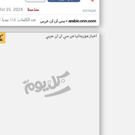
Oct 15, 2024
منذ سنة
AO78QW
عدد الكلمات: ١١٤ ميديا: ٣
•
arabic.cnn.com
سي ان ان عربي
اخبار موريتانيا من سي ان ان عربي