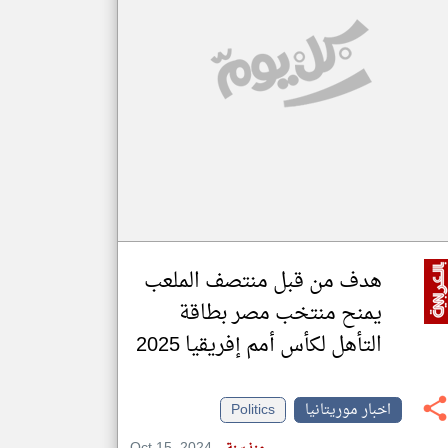
klyoum.com
تغيير الدولة
مصادر الأخبار من موريتانيا
اخبار موريتانيا على مدار الساعة
أهم اخبار موريتانيا العاجلة والمباشرة
هدف من قبل منتصف الملعب
يمنح منتخب مصر بطاقة
التأهل لكأس أمم إفريقيا 2025
اخبار موريتانيا
Politics