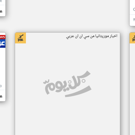
R
m
اخبار موريتانيا من سي ان ان عربي
D
m