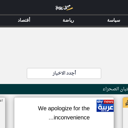
سياسة
رياضة
أقتصاد
أجدد الاخبار
بان الصحراء
اخ
We apologize for the
inconvenience...