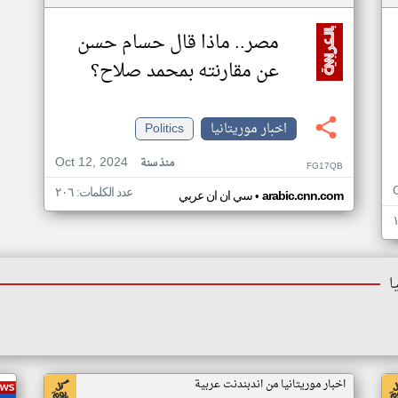
مصر.. ماذا قال حسام حسن
عن مقارنته بمحمد صلاح؟
اخبار موريتانيا
Politics
Oct 12, 2024
منذ سنة
FG17QB
عدد الكلمات: ٢٠٦
•
arabic.cnn.com
سي ان ان عربي
ا
اخبار موريتانيا من اندبندنت عربية