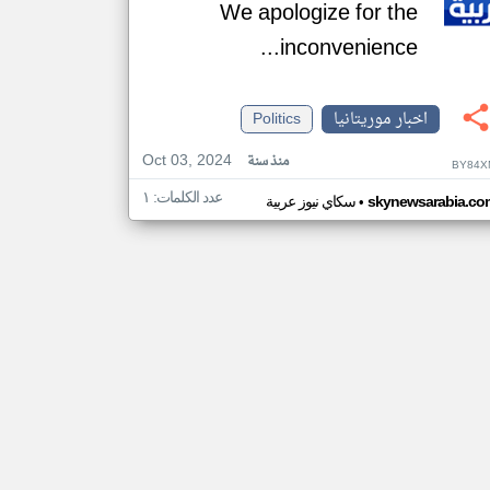
We apologize for the
inconvenience...
اخبار موريتانيا
Politics
Oct 03, 2024
منذ سنة
BY84X
عدد الكلمات: ١
•
skynewsarabia.co
سكاي نيوز عربية