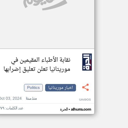
نقابة الأطباء المقيمين في
موريتانيا تعلن تعليق إضرابها
اخبار موريتانيا
Politics
Oct 03, 2024
منذ سنة
UA49OS
عدد الكلمات: ٣٧٩
•
alhurra.com
الحرة