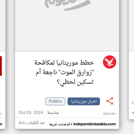
خطط موريتانيا لمكافحة
"زوارق الموت" ناجعة أم
تسكين لحظي؟
اخبار موريتانيا
Politics
Oct 03, 2024
منذ سنة
O
WE05ZH
عدد الكلمات: ٥١٨
•
independentarabia.com
اندبندنت عربية
m