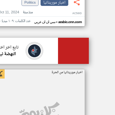
اخبار موريتانيا
Politics
Oct 11, 2024
منذ سنة
AC58ID
عدد الكلمات: ١٠٩ ميديا: ٥
•
arabic.cnn.com
سي ان ان عربي
تابع اخر اخب
النهضة ني
اخبار موريتانيا من الحرة