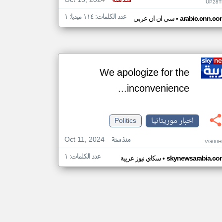
Oct 15, 2024
منذ سنة
UP28T
عدد الكلمات: ١١٤ ميديا: ١
•
arabic.cnn.co
سي ان ان عربي
We apologize for the
inconvenience...
اخبار موريتانيا
Politics
Oct 11, 2024
منذ سنة
VG00H
عدد الكلمات: ١
•
skynewsarabia.co
سكاي نيوز عربية