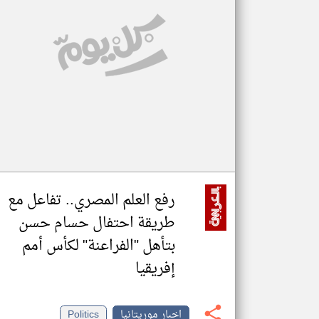
تعبر
المقالات
الموجوده
هنا عن
وجهة
نظر
كاتبيها.
رفع العلم المصري.. تفاعل مع
طريقة احتفال حسام حسن
بتأهل "الفراعنة" لكأس أمم
إفريقيا
اخبار موريتانيا
Politics