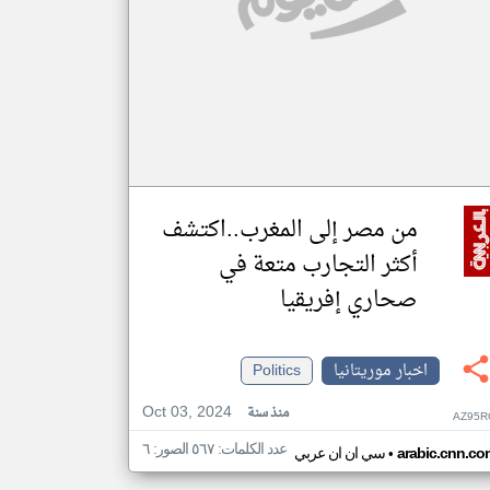
من مصر إلى المغرب..اكتشف
أكثر التجارب متعة في
صحاري إفريقيا
اخبار موريتانيا
Politics
Oct 03, 2024
منذ سنة
AZ95R
عدد الكلمات: ٥٦٧ الصور: ٦
•
arabic.cnn.co
سي ان ان عربي