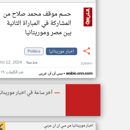
حسم موقف محمد صلاح من
المشاركة في المباراة الثانية
بين مصر وموريتانيا
اخبار موريتانيا
Politics
Oct 12, 2024
منذ سنة
ZQ93KV
عدد الكلمات: ١١٩
•
arabic.cnn.com
سي ان ان عربي
أخر ساعة في اخبار موريتاني
اخبار موريتانيا من سي ان ان عربي