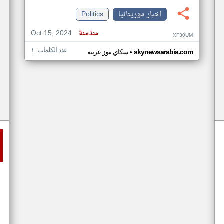
اخبار موريتانيا
Politics
Oct 15, 2024
منذ سنة
XF30UM
عدد الكلمات: ١
•
skynewsarabia.com
سكاي نيوز عربية