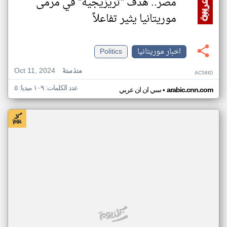
مصر.. هدف "تريزيجيه" في مرمى
موريتانيا يثير تفاعلاً
اخبار موريتانيا
Politics
Oct 11, 2024
منذ سنة
AC58ID
عدد الكلمات: ١٠٩ ميديا: ٥
•
arabic.cnn.com
سي ان ان عربي