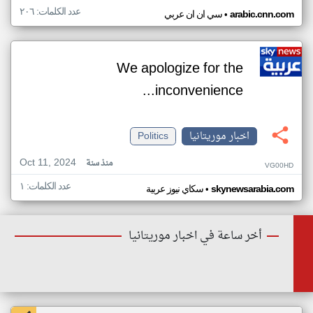
عدد الكلمات: ٢٠٦
•
arabic.cnn.com
سي ان ان عربي
We apologize for the
inconvenience...
اخبار موريتانيا
Politics
Oct 11, 2024
منذ سنة
VG00HD
عدد الكلمات: ١
•
skynewsarabia.com
سكاي نيوز عربية
أخر ساعة في اخبار موريتانيا