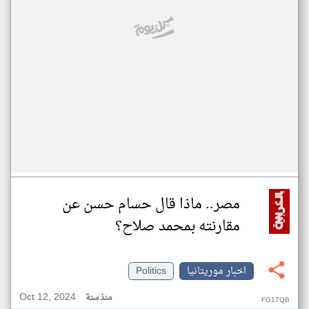
مصر.. ماذا قال حسام حسن عن
مقارنته بمحمد صلاح؟
اخبار موريتانيا
Politics
Oct 12, 2024
منذ سنة
FG17QB