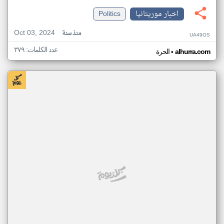
اخبار موريتانيا
Politics
Oct 03, 2024
منذ سنة
UA49OS
عدد الكلمات: ٣٧٩
•
alhurra.com
الحرة