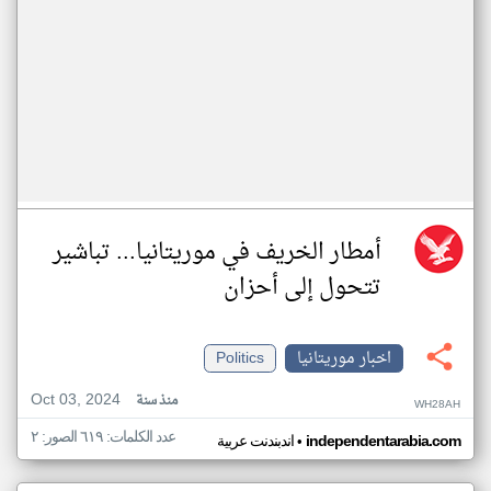
أمطار الخريف في موريتانيا... تباشير
تتحول إلى أحزان
اخبار موريتانيا
Politics
Oct 03, 2024
منذ سنة
WH28AH
عدد الكلمات: ٦١٩ الصور: ٢
•
independentarabia.com
اندبندنت عربية