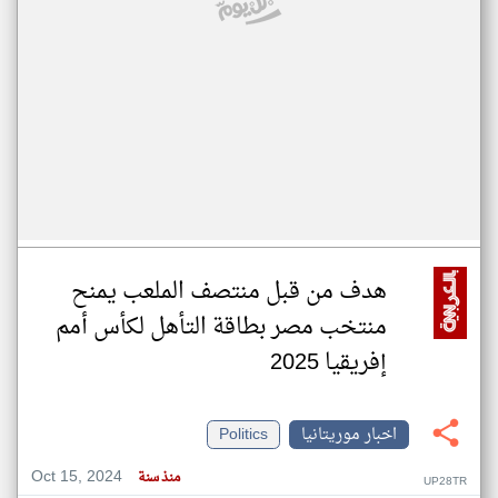
هدف من قبل منتصف الملعب يمنح
منتخب مصر بطاقة التأهل لكأس أمم
إفريقيا 2025
اخبار موريتانيا
Politics
Oct 15, 2024
منذ سنة
UP28TR