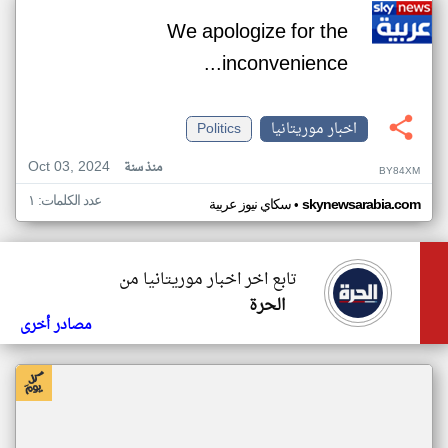
We apologize for the
inconvenience...
اخبار موريتانيا
Politics
Oct 03, 2024
منذ سنة
BY84XM
عدد الكلمات: ١
•
skynewsarabia.com
سكاي نيوز عربية
تابع اخر اخبار موريتانيا من
الحرة
مصادر أخرى