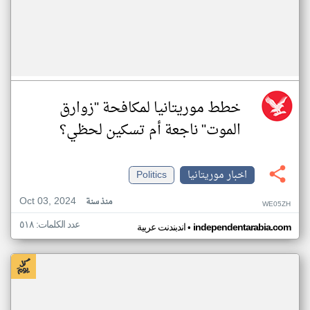
خطط موريتانيا لمكافحة "زوارق
الموت" ناجعة أم تسكين لحظي؟
اخبار موريتانيا
Politics
Oct 03, 2024
منذ سنة
WE05ZH
عدد الكلمات: ٥١٨
•
independentarabia.com
اندبندنت عربية