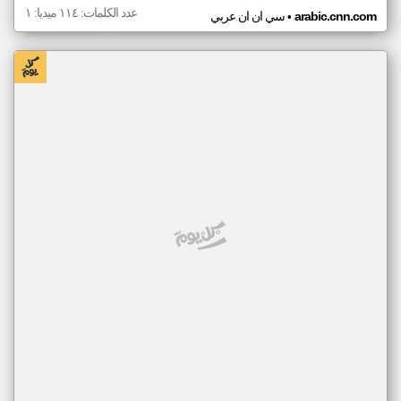
عدد الكلمات: ١١٤ ميديا: ١
•
arabic.cnn.com
سي ان ان عربي