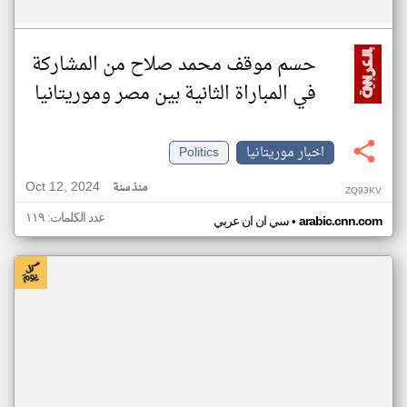
حسم موقف محمد صلاح من المشاركة
في المباراة الثانية بين مصر وموريتانيا
اخبار موريتانيا
Politics
Oct 12, 2024
منذ سنة
ZQ93KV
عدد الكلمات: ١١٩
•
arabic.cnn.com
سي ان ان عربي