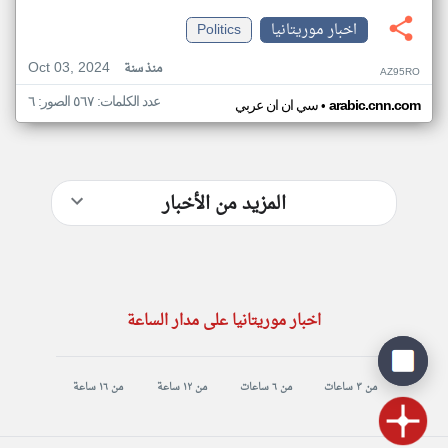
اخبار موريتانيا
Politics
Oct 03, 2024
منذ سنة
AZ95RO
عدد الكلمات: ٥٦٧ الصور: ٦
•
arabic.cnn.com
سي ان ان عربي
المزيد من الأخبار
اخبار موريتانيا على مدار الساعة
من ٣ ساعات
من ٦ ساعات
من ١٢ ساعة
من ١٦ ساعة