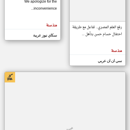
We apologize for the
inconvenience...
klyoum.com
تغيير الدولة
منذ سنة
تعبر
رفع العلم المصري.. تفاعل مع طريقة
مصادر الأخبار من موريتانيا
المقالات
الموجوده
احتفال حسام حسن بتأهل ...
سكاي نيوز عربية
اخبار موريتانيا على مدار الساعة
هنا عن
وجهة
نظر
أهم اخبار موريتانيا العاجلة والمباشرة
كاتبيها.
منذ سنة
سي ان ان عربي