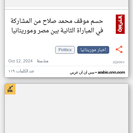
حسم موقف محمد صلاح من المشاركة
في المباراة الثانية بين مصر وموريتانيا
اخبار موريتانيا
Politics
Oct 12, 2024
منذ سنة
ZQ93KV
عدد الكلمات: ١١٩
•
arabic.cnn.com
سي ان ان عربي