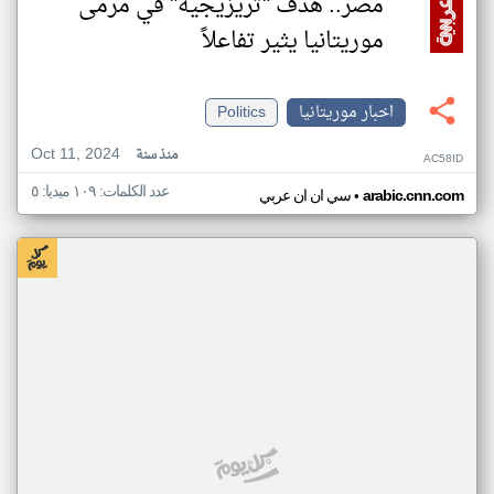
مصر.. هدف "تريزيجيه" في مرمى
موريتانيا يثير تفاعلاً
اخبار موريتانيا
Politics
Oct 11, 2024
منذ سنة
AC58ID
عدد الكلمات: ١٠٩ ميديا: ٥
•
arabic.cnn.com
سي ان ان عربي