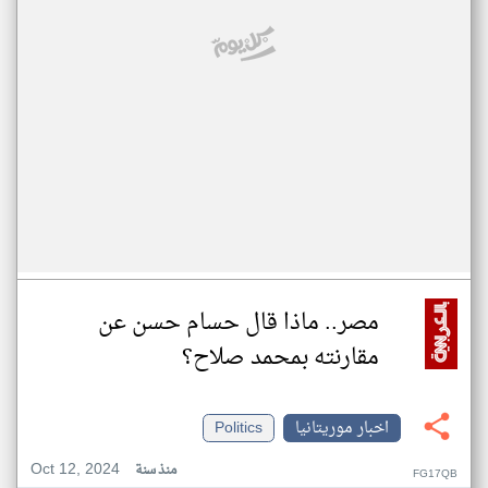
مصر.. ماذا قال حسام حسن عن
مقارنته بمحمد صلاح؟
اخبار موريتانيا
Politics
Oct 12, 2024
منذ سنة
FG17QB