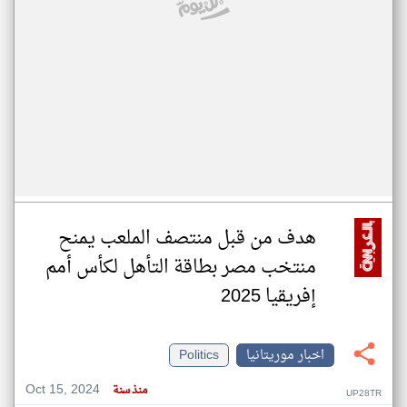
هدف من قبل منتصف الملعب يمنح
منتخب مصر بطاقة التأهل لكأس أمم
إفريقيا 2025
اخبار موريتانيا
Politics
Oct 15, 2024
منذ سنة
UP28TR