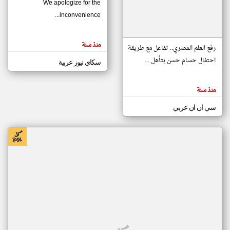
We apologize for the
inconvenience...
klyoum.com
تغيير الدولة
منذ سنة
تعبر
رفع العلم المصري.. تفاعل مع طريقة
مصادر الأخبار من موريتانيا
المقالات
الموجوده
احتفال حسام حسن بتأهل ...
سكاي نيوز عربية
اخبار موريتانيا على مدار الساعة
هنا عن
وجهة
نظر
أهم اخبار موريتانيا العاجلة والمباشرة
كاتبيها.
منذ سنة
سي ان ان عربي