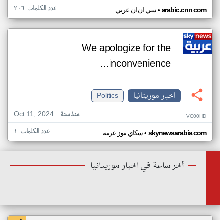
عدد الكلمات: ٢٠٦
•
arabic.cnn.com
سي ان ان عربي
We apologize for the
inconvenience...
اخبار موريتانيا
Politics
Oct 11, 2024
منذ سنة
VG00HD
عدد الكلمات: ١
•
skynewsarabia.com
سكاي نيوز عربية
أخر ساعة في اخبار موريتانيا