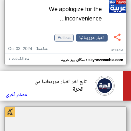
We apologize for the
inconvenience...
اخبار موريتانيا
Politics
Oct 03, 2024
منذ سنة
BY84XM
عدد الكلمات: ١
•
skynewsarabia.com
سكاي نيوز عربية
تابع اخر اخبار موريتانيا من
الحرة
مصادر أخرى