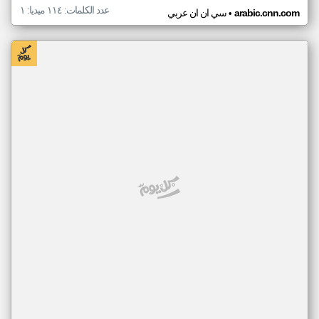
عدد الكلمات: ١١٤ ميديا: ١
•
arabic.cnn.com
سي ان ان عربي