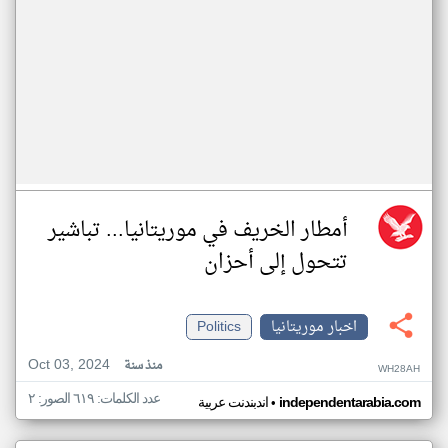
أمطار الخريف في موريتانيا... تباشير
تتحول إلى أحزان
اخبار موريتانيا
Politics
Oct 03, 2024
منذ سنة
WH28AH
عدد الكلمات: ٦١٩ الصور: ٢
•
independentarabia.com
اندبندنت عربية