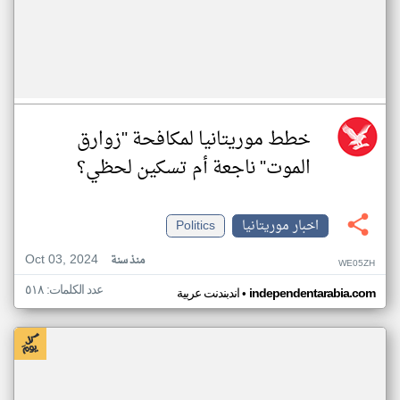
خطط موريتانيا لمكافحة "زوارق
الموت" ناجعة أم تسكين لحظي؟
اخبار موريتانيا
Politics
Oct 03, 2024
منذ سنة
WE05ZH
عدد الكلمات: ٥١٨
•
independentarabia.com
اندبندنت عربية