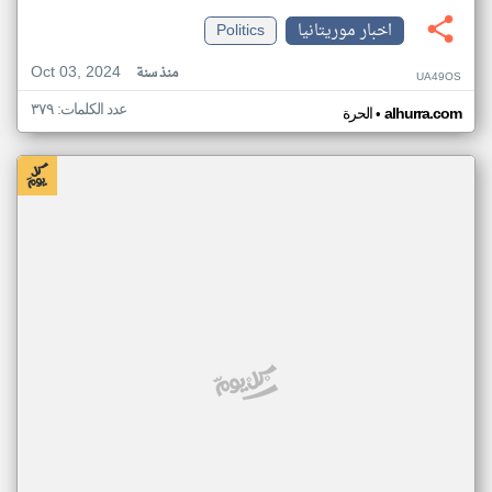
اخبار موريتانيا
Politics
Oct 03, 2024
منذ سنة
UA49OS
عدد الكلمات: ٣٧٩
•
alhurra.com
الحرة