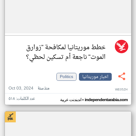
خطط موريتانيا لمكافحة "زوارق
الموت" ناجعة أم تسكين لحظي؟
اخبار موريتانيا
Politics
Oct 03, 2024
منذ سنة
WE05ZH
عدد الكلمات: ٥١٨
•
independentarabia.com
اندبندنت عربية