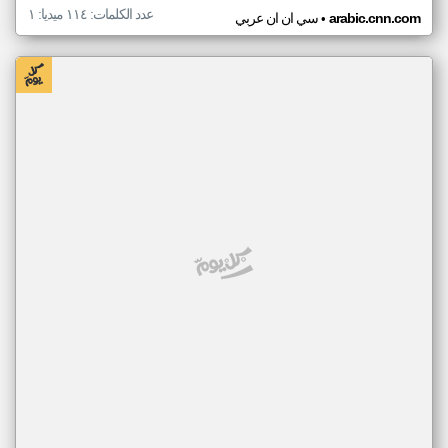
عدد الكلمات: ١١٤ ميديا: ١
•
arabic.cnn.com
سي ان ان عربي