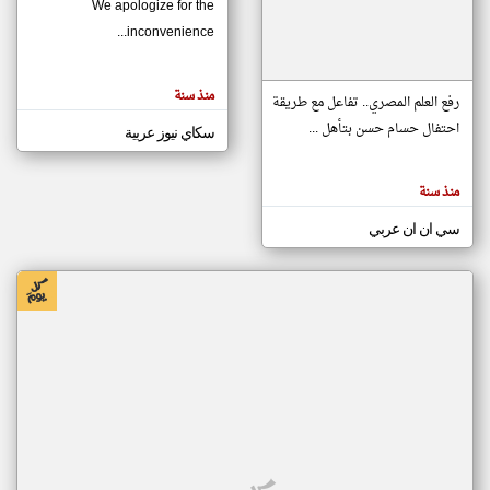
We apologize for the
inconvenience...
klyoum.com
تغيير الدولة
منذ سنة
تعبر
رفع العلم المصري.. تفاعل مع طريقة
مصادر الأخبار من موريتانيا
المقالات
الموجوده
احتفال حسام حسن بتأهل ...
سكاي نيوز عربية
اخبار موريتانيا على مدار الساعة
هنا عن
وجهة
نظر
أهم اخبار موريتانيا العاجلة والمباشرة
كاتبيها.
منذ سنة
سي ان ان عربي