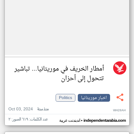
أمطار الخريف في موريتانيا... تباشير
تتحول إلى أحزان
اخبار موريتانيا
Politics
Oct 03, 2024
منذ سنة
WH28AH
عدد الكلمات: ٦١٩ الصور: ٢
•
independentarabia.com
اندبندنت عربية