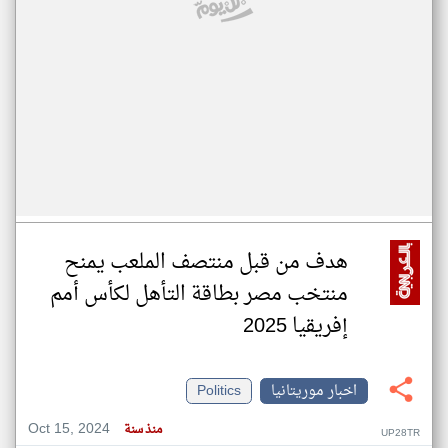
هدف من قبل منتصف الملعب يمنح
منتخب مصر بطاقة التأهل لكأس أمم
إفريقيا 2025
اخبار موريتانيا
Politics
Oct 15, 2024
منذ سنة
UP28TR