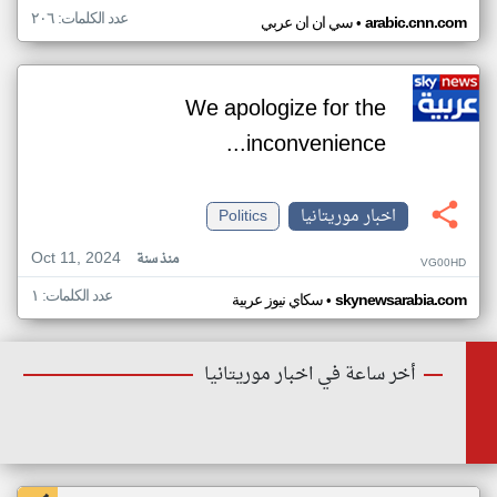
عدد الكلمات: ٢٠٦
•
arabic.cnn.com
سي ان ان عربي
We apologize for the
inconvenience...
اخبار موريتانيا
Politics
Oct 11, 2024
منذ سنة
VG00HD
عدد الكلمات: ١
•
skynewsarabia.com
سكاي نيوز عربية
أخر ساعة في اخبار موريتانيا