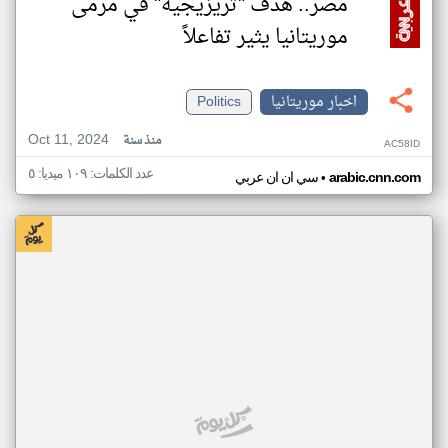
مصر.. هدف "تريزيجيه" في مرمى
موريتانيا يثير تفاعلاً
اخبار موريتانيا
Politics
Oct 11, 2024
منذ سنة
AC58ID
عدد الكلمات: ١٠٩ ميديا: ٥
•
arabic.cnn.com
سي ان ان عربي