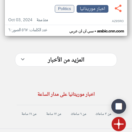
اخبار موريتانيا
Politics
Oct 03, 2024
منذ سنة
AZ95RO
عدد الكلمات: ٥٦٧ الصور: ٦
•
arabic.cnn.com
سي ان ان عربي
المزيد من الأخبار
اخبار موريتانيا على مدار الساعة
من ٣ ساعات
من ٦ ساعات
من ١٢ ساعة
من ١٦ ساعة