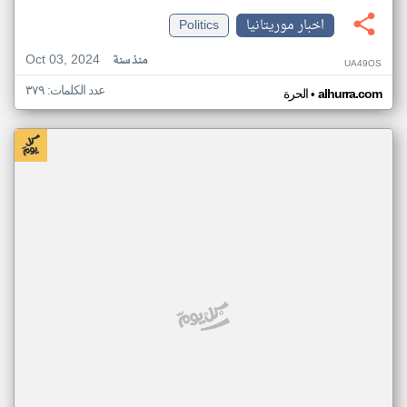
اخبار موريتانيا
Politics
Oct 03, 2024
منذ سنة
UA49OS
عدد الكلمات: ٣٧٩
•
alhurra.com
الحرة