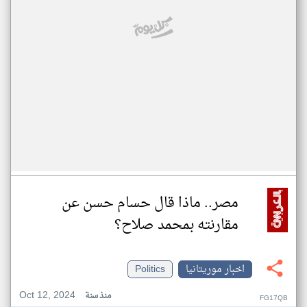
مصر.. ماذا قال حسام حسن عن
مقارنته بمحمد صلاح؟
اخبار موريتانيا
Politics
Oct 12, 2024
منذ سنة
FG17QB