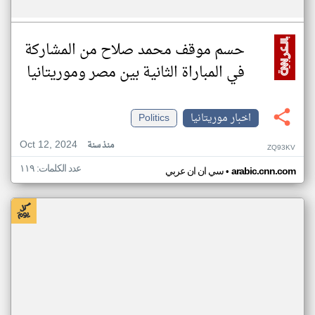
حسم موقف محمد صلاح من المشاركة
في المباراة الثانية بين مصر وموريتانيا
اخبار موريتانيا
Politics
Oct 12, 2024
منذ سنة
ZQ93KV
عدد الكلمات: ١١٩
•
arabic.cnn.com
سي ان ان عربي