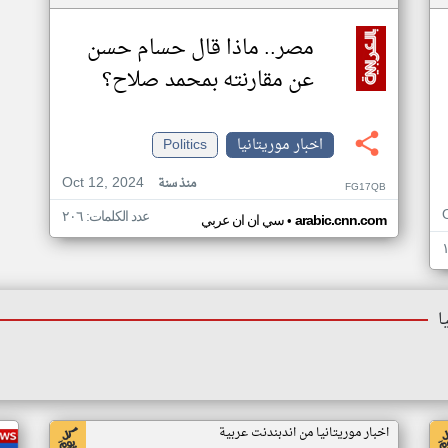
مصر.. ماذا قال حسام حسن
عن مقارنته بمحمد صلاح؟
اخبار موريتانيا
Politics
Oct 12, 2024
منذ سنة
FG17QB
عدد الكلمات: ٢٠٦
•
arabic.cnn.com
سي ان ان عربي
ا
اخبار موريتانيا من اندبندنت عربية