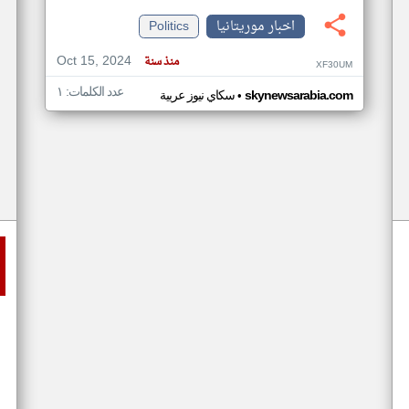
اخبار موريتانيا
Politics
Oct 15, 2024
منذ سنة
XF30UM
عدد الكلمات: ١
•
skynewsarabia.com
سكاي نيوز عربية