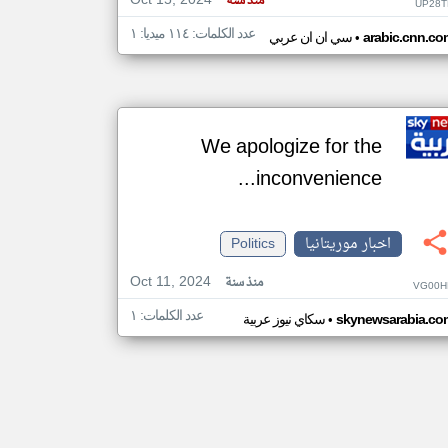
Oct 15, 2024
منذ سنة
UP28T
عدد الكلمات: ١١٤ ميديا: ١
•
arabic.cnn.co
سي ان ان عربي
We apologize for the
inconvenience...
اخبار موريتانيا
Politics
Oct 11, 2024
منذ سنة
VG00H
عدد الكلمات: ١
•
skynewsarabia.co
سكاي نيوز عربية