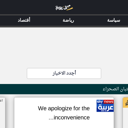
سياسة
رياضة
أقتصاد
أجدد الاخبار
بان الصحراء
اخ
We apologize for the
inconvenience...