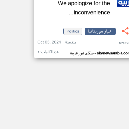
We apologize for the
inconvenience...
اخبار موريتانيا
Politics
Oct 03, 2024
منذ سنة
BY84X
عدد الكلمات: ١
•
skynewsarabia.co
سكاي نيوز عربية