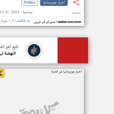
اخبار موريتانيا
Politics
Oct 11, 2024
منذ سنة
AC58ID
عدد الكلمات: ١٠٩ ميديا: ٥
•
arabic.cnn.com
سي ان ان عربي
تابع اخر اخب
النهضة ني
اخبار موريتانيا من الحرة