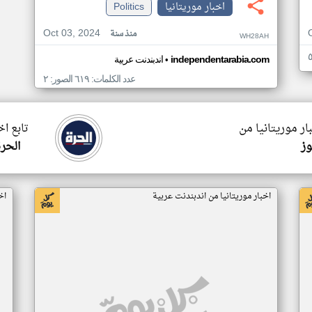
اخبار موريتانيا
Politics
Oct 03, 2024
منذ سنة
WH28AH
•
independentarabia.com
اندبندنت عربية
عدد الكلمات: ٦١٩ الصور: ٢
ار موريتانيا من
تابع اخ
وز
الحرة
اخبار موريتانيا من اندبندنت عربية
اخ