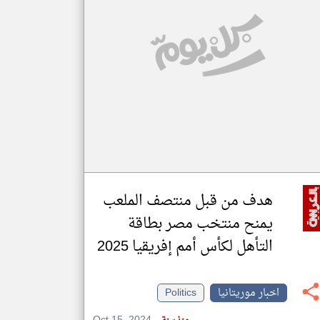
klyoum.com
تغيير الدولة
مصادر الأخبار من موريتانيا
اخبار موريتانيا على مدار الساعة
أهم اخبار موريتانيا العاجلة والمباشرة
هدف من قبل منتصف الملعب
يمنح منتخب مصر بطاقة
التأهل لكأس أمم إفريقيا 2025
اخبار موريتانيا
Politics