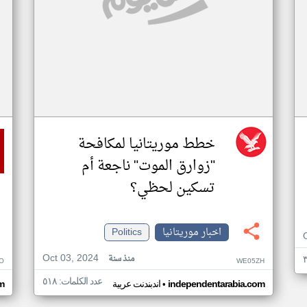
خطط موريتانيا لمكافحة
"زوارق الموت" ناجعة أم
تسكين لحظي؟
اخبار موريتانيا
Politics
Oct 03, 2024
منذ سنة
O
WE05ZH
عدد الكلمات: ٥١٨
•
independentarabia.com
اندبندنت عربية
m