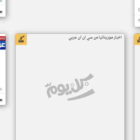
R
m
اخبار موريتانيا من سي ان ان عربي
D
m