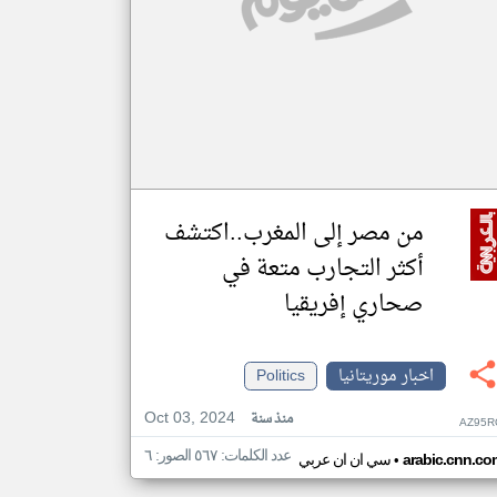
من مصر إلى المغرب..اكتشف
أكثر التجارب متعة في
صحاري إفريقيا
اخبار موريتانيا
Politics
Oct 03, 2024
منذ سنة
AZ95R
عدد الكلمات: ٥٦٧ الصور: ٦
•
arabic.cnn.co
سي ان ان عربي