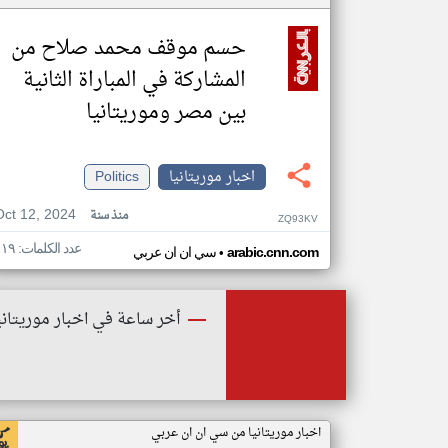
حسم موقف محمد صلاح من
المشاركة في المباراة الثانية
بين مصر وموريتانيا
اخبار موريتانيا
Politics
Oct 12, 2024
منذ سنة
ZQ93KV
عدد الكلمات: ١١٩
•
arabic.cnn.com
سي ان ان عربي
أخر ساعة في اخبار موريتاني
اخبار موريتانيا من سي ان ان عربي