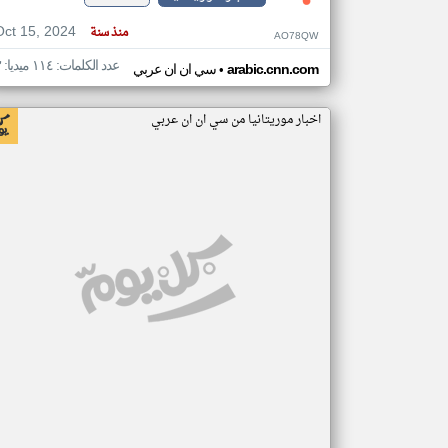
Oct 15, 2024
منذ سنة
AO78QW
عدد الكلمات: ١١٤ ميديا: ٣
•
arabic.cnn.com
سي ان ان عربي
اخبار موريتانيا من سي ان ان عربي