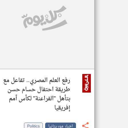
تعبر
المقالات
الموجوده
هنا عن
وجهة
نظر
كاتبيها.
رفع العلم المصري.. تفاعل مع
طريقة احتفال حسام حسن
بتأهل "الفراعنة" لكأس أمم
إفريقيا
اخبار موريتانيا
Politics