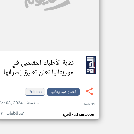
نقابة الأطباء المقيمين في
موريتانيا تعلن تعليق إضرابها
اخبار موريتانيا
Politics
Oct 03, 2024
منذ سنة
UA49OS
عدد الكلمات: ٣٧٩
•
alhurra.com
الحرة