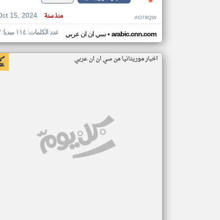
Oct 15, 2024
منذ سنة
AO78QW
عدد الكلمات: ١١٤ ميديا: ٣
•
arabic.cnn.com
سي ان ان عربي
اخبار موريتانيا من سي ان ان عربي