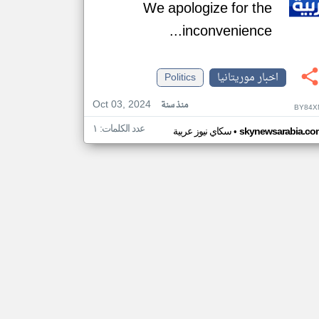
We apologize for the
inconvenience...
اخبار موريتانيا
Politics
Oct 03, 2024
منذ سنة
BY84X
عدد الكلمات: ١
•
skynewsarabia.co
سكاي نيوز عربية