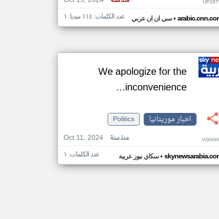
Oct 15, 2024
منذ سنة
UP28T
عدد الكلمات: ١١٤ ميديا: ١
•
arabic.cnn.co
سي ان ان عربي
We apologize for the
inconvenience...
اخبار موريتانيا
Politics
Oct 11, 2024
منذ سنة
VG00H
عدد الكلمات: ١
•
skynewsarabia.co
سكاي نيوز عربية