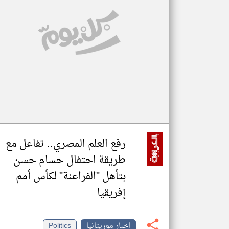
تعبر
المقالات
الموجوده
هنا عن
وجهة
نظر
كاتبيها.
رفع العلم المصري.. تفاعل مع
طريقة احتفال حسام حسن
بتأهل "الفراعنة" لكأس أمم
إفريقيا
اخبار موريتانيا
Politics