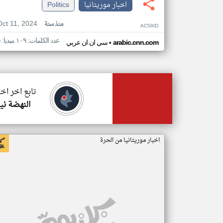
اخبار موريتانيا
Politics
Oct 11, 2024
منذ سنة
AC58ID
عدد الكلمات: ١٠٩ ميديا: ٥
•
arabic.cnn.com
سي ان ان عربي
تابع اخر اخب
النهضة ني
اخبار موريتانيا من الحرة