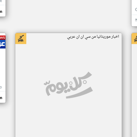
R
m
اخبار موريتانيا من سي ان ان عربي
D
m