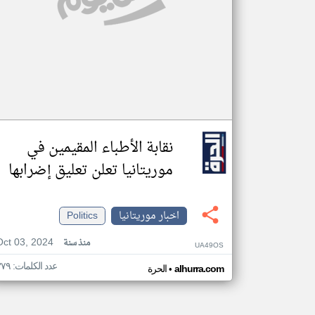
نقابة الأطباء المقيمين في
موريتانيا تعلن تعليق إضرابها
اخبار موريتانيا
Politics
Oct 03, 2024
منذ سنة
UA49OS
عدد الكلمات: ٣٧٩
•
alhurra.com
الحرة