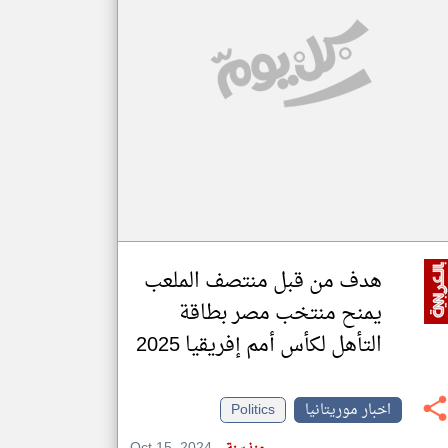
klyoum.com
تغيير الدولة
مصادر الأخبار من موريتانيا
اخبار موريتانيا على مدار الساعة
أهم اخبار موريتانيا العاجلة والمباشرة
هدف من قبل منتصف الملعب
يمنح منتخب مصر بطاقة
التأهل لكأس أمم إفريقيا 2025
اخبار موريتانيا
Politics