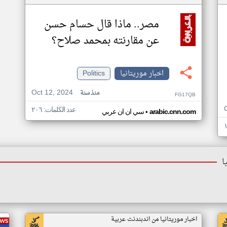
مصر.. ماذا قال حسام حسن
عن مقارنته بمحمد صلاح؟
اخبار موريتانيا
Politics
Oct 12, 2024
منذ سنة
FG17QB
عدد الكلمات: ٢٠٦
•
arabic.cnn.com
سي ان ان عربي
ا
اخبار موريتانيا من اندبندنت عربية