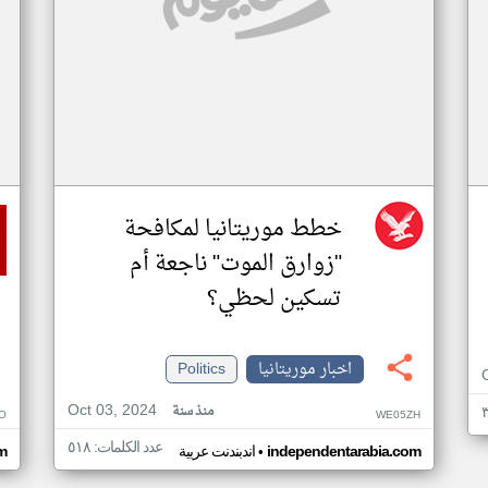
خطط موريتانيا لمكافحة
"زوارق الموت" ناجعة أم
تسكين لحظي؟
اخبار موريتانيا
Politics
Oct 03, 2024
منذ سنة
O
WE05ZH
عدد الكلمات: ٥١٨
•
independentarabia.com
اندبندنت عربية
m