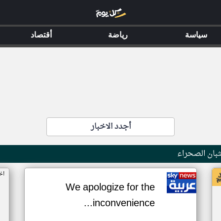
سياسة
رياضة
أقتصاد
أجدد الاخبار
بان الصحراء
اخ
We apologize for the
inconvenience...