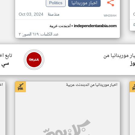
اخبار موريتانيا
Politics
Oct 03, 2024
منذ سنة
WH28AH
•
independentarabia.com
اندبندنت عربية
عدد الكلمات: ٦١٩ الصور: ٢
ار موريتانيا من
تابع اخ
وز
سي ا
اخبار موريتانيا من اندبندنت عربية
اخ