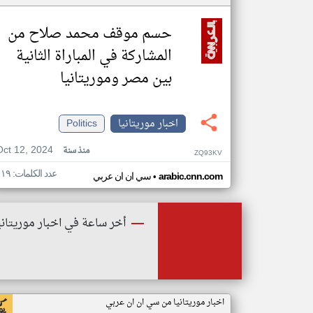
حسم موقف محمد صلاح من
المشاركة في المباراة الثانية
بين مصر وموريتانيا
اخبار موريتانيا
Politics
Oct 12, 2024
منذ سنة
ZQ93KV
عدد الكلمات: ١١٩
•
arabic.cnn.com
سي ان ان عربي
أخر ساعة في اخبار موريتاني
اخبار موريتانيا من سي ان ان عربي