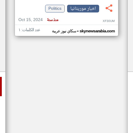
اخبار موريتانيا
Politics
Oct 15, 2024
منذ سنة
XF30UM
عدد الكلمات: ١
•
skynewsarabia.com
سكاي نيوز عربية