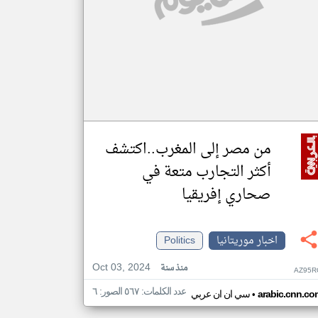
من مصر إلى المغرب..اكتشف
أكثر التجارب متعة في
صحاري إفريقيا
اخبار موريتانيا
Politics
Oct 03, 2024
منذ سنة
AZ95R
عدد الكلمات: ٥٦٧ الصور: ٦
•
arabic.cnn.co
سي ان ان عربي