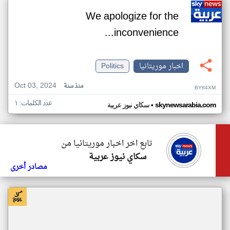
We apologize for the
inconvenience...
اخبار موريتانيا
Politics
Oct 03, 2024
منذ سنة
BY84XM
عدد الكلمات: ١
•
skynewsarabia.com
سكاي نيوز عربية
تابع اخر اخبار موريتانيا من
سكاي نيوز عربية
مصادر أخرى