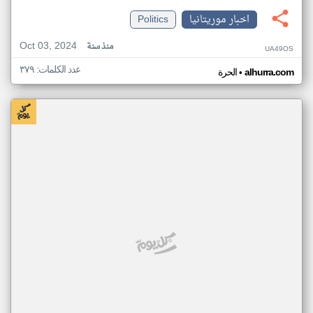
اخبار موريتانيا
Politics
Oct 03, 2024
منذ سنة
UA49OS
عدد الكلمات: ٣٧٩
•
alhurra.com
الحرة