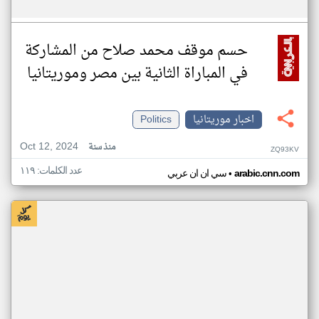
حسم موقف محمد صلاح من المشاركة
في المباراة الثانية بين مصر وموريتانيا
اخبار موريتانيا
Politics
Oct 12, 2024
منذ سنة
ZQ93KV
عدد الكلمات: ١١٩
•
arabic.cnn.com
سي ان ان عربي