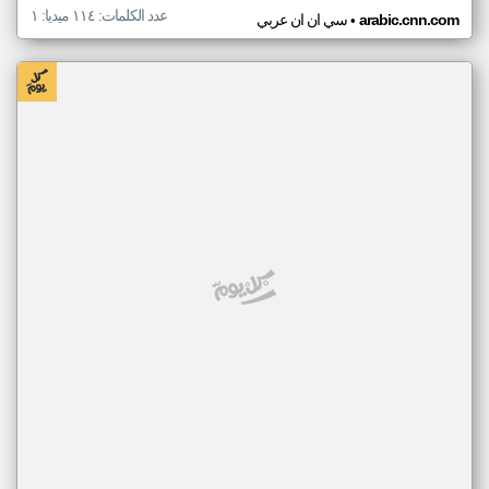
عدد الكلمات: ١١٤ ميديا: ١
•
arabic.cnn.com
سي ان ان عربي