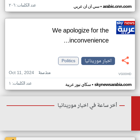
عدد الكلمات: ٢٠٦
•
arabic.cnn.com
سي ان ان عربي
We apologize for the
inconvenience...
اخبار موريتانيا
Politics
Oct 11, 2024
منذ سنة
VG00HD
عدد الكلمات: ١
•
skynewsarabia.com
سكاي نيوز عربية
أخر ساعة في اخبار موريتانيا