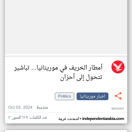
أمطار الخريف في موريتانيا... تباشير
تتحول إلى أحزان
اخبار موريتانيا
Politics
Oct 03, 2024
منذ سنة
WH28AH
عدد الكلمات: ٦١٩ الصور: ٢
•
independentarabia.com
اندبندنت عربية