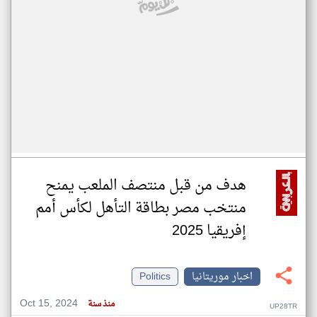
هدف من قبل منتصف الملعب يمنح
منتخب مصر بطاقة التأهل لكأس أمم
إفريقيا 2025
اخبار موريتانيا
Politics
Oct 15, 2024
منذ سنة
UP28TR