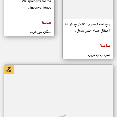
We apologize for the
inconvenience...
klyoum.com
تغيير الدولة
منذ سنة
تعبر
رفع العلم المصري.. تفاعل مع طريقة
مصادر الأخبار من موريتانيا
المقالات
الموجوده
احتفال حسام حسن بتأهل ...
سكاي نيوز عربية
اخبار موريتانيا على مدار الساعة
هنا عن
وجهة
نظر
أهم اخبار موريتانيا العاجلة والمباشرة
كاتبيها.
منذ سنة
سي ان ان عربي