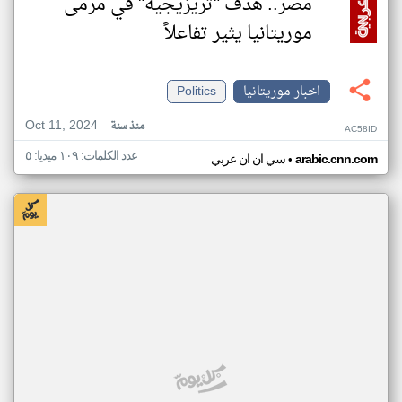
مصر.. هدف "تريزيجيه" في مرمى
موريتانيا يثير تفاعلاً
اخبار موريتانيا
Politics
Oct 11, 2024
منذ سنة
AC58ID
عدد الكلمات: ١٠٩ ميديا: ٥
•
arabic.cnn.com
سي ان ان عربي