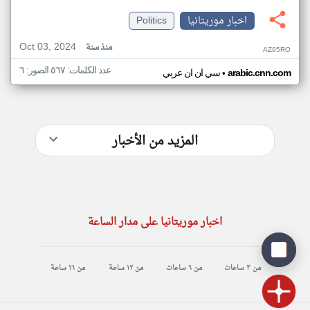
اخبار موريتانيا
Politics
Oct 03, 2024
منذ سنة
AZ95RO
عدد الكلمات: ٥٦٧ الصور: ٦
•
arabic.cnn.com
سي ان ان عربي
المزيد من الأخبار
اخبار موريتانيا على مدار الساعة
من ٣ ساعات
من ٦ ساعات
من ١٢ ساعة
من ١٦ ساعة