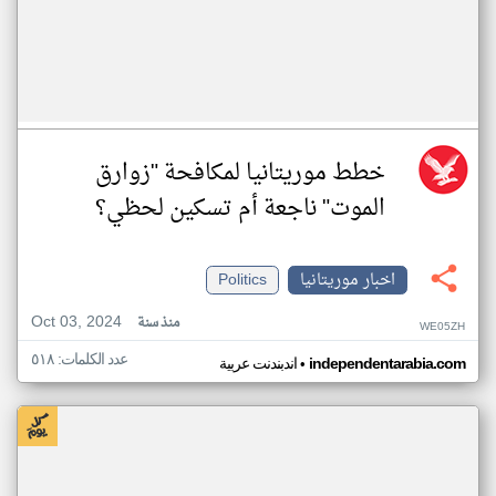
خطط موريتانيا لمكافحة "زوارق
الموت" ناجعة أم تسكين لحظي؟
اخبار موريتانيا
Politics
Oct 03, 2024
منذ سنة
WE05ZH
عدد الكلمات: ٥١٨
•
independentarabia.com
اندبندنت عربية