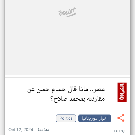
مصر.. ماذا قال حسام حسن عن
مقارنته بمحمد صلاح؟
اخبار موريتانيا
Politics
Oct 12, 2024
منذ سنة
FG17QB