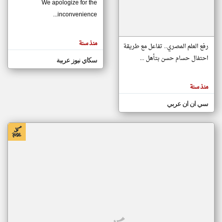
We apologize for the
inconvenience...
klyoum.com
تغيير الدولة
منذ سنة
تعبر
رفع العلم المصري.. تفاعل مع طريقة
مصادر الأخبار من موريتانيا
المقالات
الموجوده
احتفال حسام حسن بتأهل ...
سكاي نيوز عربية
اخبار موريتانيا على مدار الساعة
هنا عن
وجهة
نظر
أهم اخبار موريتانيا العاجلة والمباشرة
كاتبيها.
منذ سنة
سي ان ان عربي