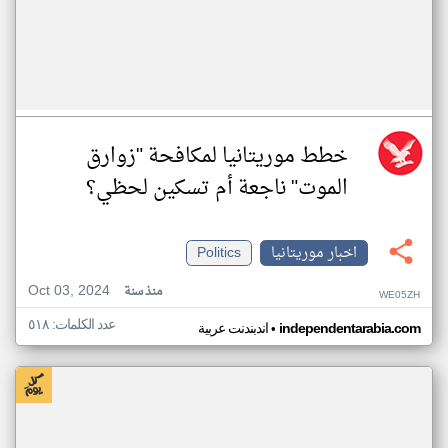
خطط موريتانيا لمكافحة "زوارق
الموت" ناجعة أم تسكين لحظي؟
اخبار موريتانيا
Politics
Oct 03, 2024
منذ سنة
WE05ZH
عدد الكلمات: ٥١٨
•
independentarabia.com
اندبندنت عربية