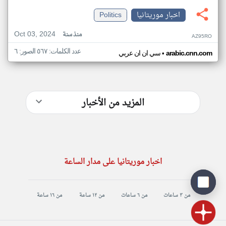
اخبار موريتانيا
Politics
Oct 03, 2024
منذ سنة
AZ95RO
عدد الكلمات: ٥٦٧ الصور: ٦
•
arabic.cnn.com
سي ان ان عربي
المزيد من الأخبار
اخبار موريتانيا على مدار الساعة
من ٣ ساعات
من ٦ ساعات
من ١٢ ساعة
من ١٦ ساعة