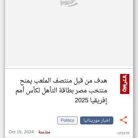
هدف من قبل منتصف الملعب يمنح
منتخب مصر بطاقة التأهل لكأس أمم
إفريقيا 2025
اخبار موريتانيا
Politics
Oct 15, 2024
منذ سنة
UP28TR