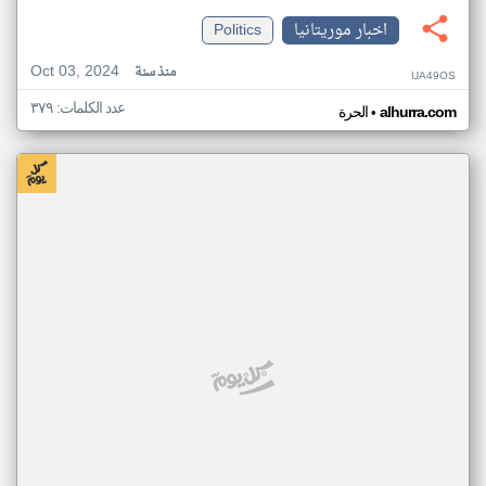
اخبار موريتانيا
Politics
Oct 03, 2024
منذ سنة
UA49OS
عدد الكلمات: ٣٧٩
•
alhurra.com
الحرة