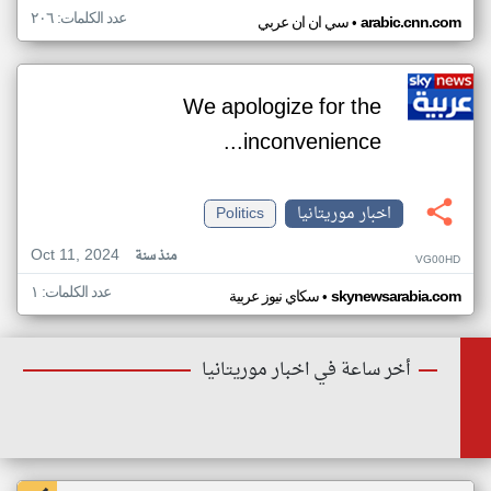
عدد الكلمات: ٢٠٦
•
arabic.cnn.com
سي ان ان عربي
We apologize for the
inconvenience...
اخبار موريتانيا
Politics
Oct 11, 2024
منذ سنة
VG00HD
عدد الكلمات: ١
•
skynewsarabia.com
سكاي نيوز عربية
أخر ساعة في اخبار موريتانيا