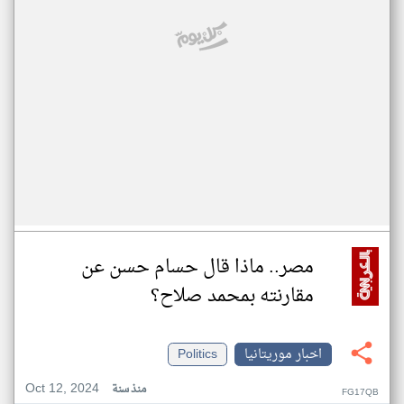
مصر.. ماذا قال حسام حسن عن
مقارنته بمحمد صلاح؟
اخبار موريتانيا
Politics
Oct 12, 2024
منذ سنة
FG17QB