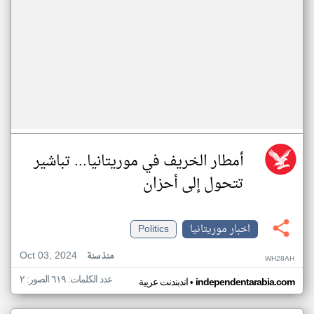
أمطار الخريف في موريتانيا... تباشير
تتحول إلى أحزان
اخبار موريتانيا
Politics
Oct 03, 2024
منذ سنة
WH28AH
عدد الكلمات: ٦١٩ الصور: ٢
•
independentarabia.com
اندبندنت عربية