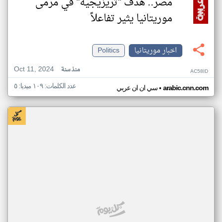
مصر.. هدف "تريزيجيه" في مرمى
موريتانيا يثير تفاعلاً
اخبار موريتانيا
Politics
Oct 11, 2024
منذ سنة
AC58ID
عدد الكلمات: ١٠٩ ميديا: ٥
•
arabic.cnn.com
سي ان ان عربي