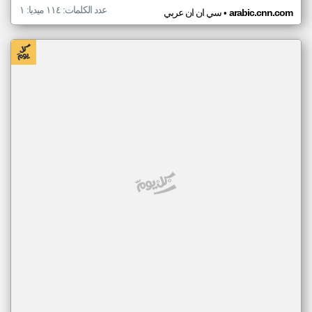
عدد الكلمات: ١١٤ ميديا: ١
•
arabic.cnn.com
سي ان ان عربي