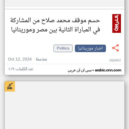
حسم موقف محمد صلاح من المشاركة
في المباراة الثانية بين مصر وموريتانيا
اخبار موريتانيا
Politics
Oct 12, 2024
منذ سنة
ZQ93KV
عدد الكلمات: ١١٩
•
arabic.cnn.com
سي ان ان عربي