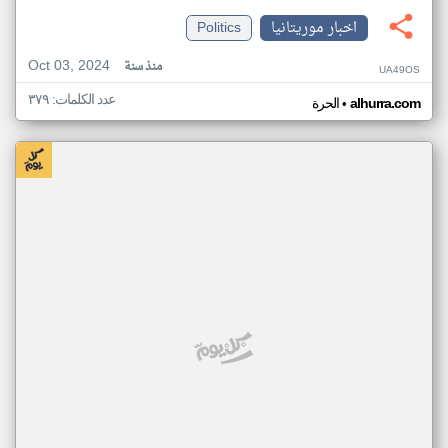
اخبار موريتانيا
Politics
Oct 03, 2024
منذ سنة
UA49OS
عدد الكلمات: ٣٧٩
•
alhurra.com
الحرة