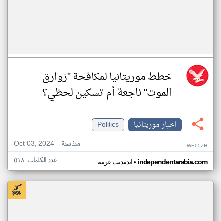
خطط موريتانيا لمكافحة "زوارق
الموت" ناجعة أم تسكين لحظي؟
اخبار موريتانيا
Politics
Oct 03, 2024
منذ سنة
WE05ZH
عدد الكلمات: ٥١٨
•
independentarabia.com
اندبندنت عربية