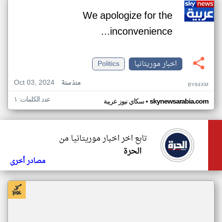
We apologize for the
inconvenience...
اخبار موريتانيا
Politics
Oct 03, 2024
منذ سنة
BY84XM
عدد الكلمات: ١
•
skynewsarabia.com
سكاي نيوز عربية
تابع اخر اخبار موريتانيا من
الحرة
مصادر أخرى