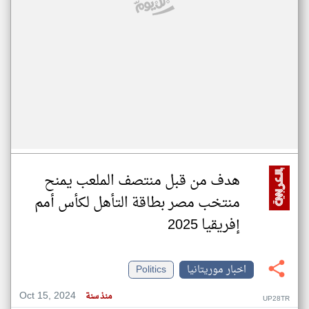
هدف من قبل منتصف الملعب يمنح
منتخب مصر بطاقة التأهل لكأس أمم
إفريقيا 2025
اخبار موريتانيا
Politics
Oct 15, 2024
منذ سنة
UP28TR