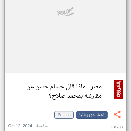
مصر.. ماذا قال حسام حسن عن
مقارنته بمحمد صلاح؟
اخبار موريتانيا
Politics
Oct 12, 2024
منذ سنة
FG17QB