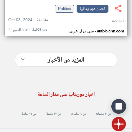
اخبار موريتانيا
Politics
Oct 03, 2024
منذ سنة
AZ95RO
عدد الكلمات: ٥٦٧ الصور: ٦
•
arabic.cnn.com
سي ان ان عربي
المزيد من الأخبار
اخبار موريتانيا على مدار الساعة
من ٣ ساعات
من ٦ ساعات
من ١٢ ساعة
من ١٦ ساعة