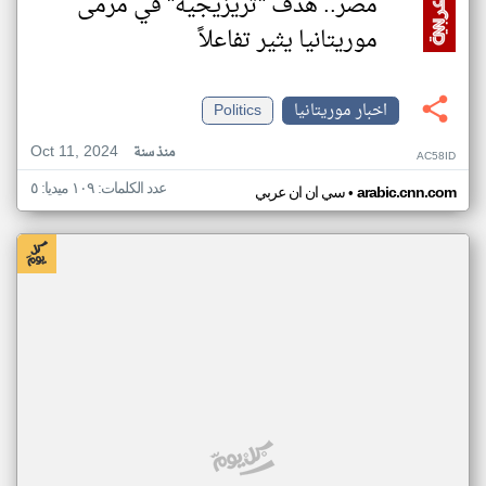
مصر.. هدف "تريزيجيه" في مرمى
موريتانيا يثير تفاعلاً
اخبار موريتانيا
Politics
Oct 11, 2024
منذ سنة
AC58ID
عدد الكلمات: ١٠٩ ميديا: ٥
•
arabic.cnn.com
سي ان ان عربي