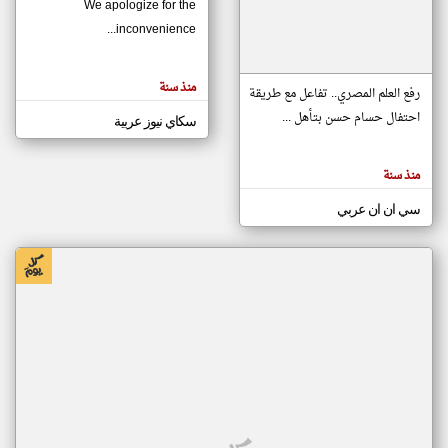
We apologize for the
inconvenience...
klyoum.com
تغيير الدولة
منذ سنة
تعبر
رفع العلم المصري.. تفاعل مع طريقة
مصادر الأخبار من موريتانيا
المقالات
الموجوده
احتفال حسام حسن بتأهل ...
سكاي نيوز عربية
اخبار موريتانيا على مدار الساعة
هنا عن
وجهة
نظر
أهم اخبار موريتانيا العاجلة والمباشرة
كاتبيها.
منذ سنة
سي ان ان عربي