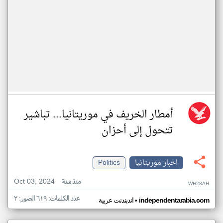
أمطار الخريف في موريتانيا... تباشير
تتحول إلى أحزان
اخبار موريتانيا
Politics
Oct 03, 2024
منذ سنة
WH28AH
عدد الكلمات: ٦١٩ الصور: ٢
•
independentarabia.com
اندبندنت عربية