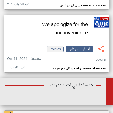
عدد الكلمات: ٢٠٦
•
arabic.cnn.com
سي ان ان عربي
We apologize for the
inconvenience...
اخبار موريتانيا
Politics
Oct 11, 2024
منذ سنة
VG00HD
عدد الكلمات: ١
•
skynewsarabia.com
سكاي نيوز عربية
أخر ساعة في اخبار موريتانيا