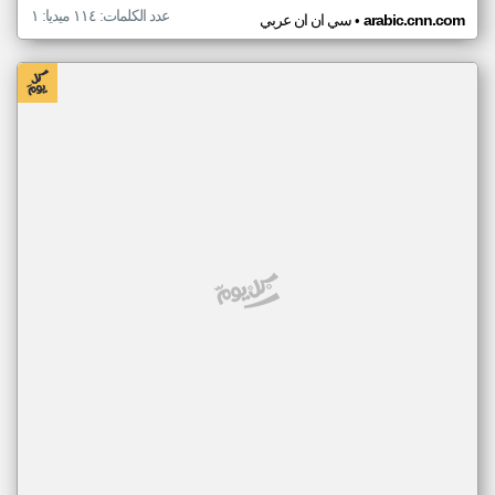
عدد الكلمات: ١١٤ ميديا: ١
•
arabic.cnn.com
سي ان ان عربي