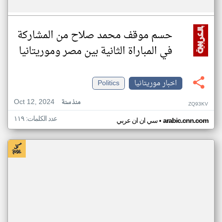
حسم موقف محمد صلاح من المشاركة
في المباراة الثانية بين مصر وموريتانيا
اخبار موريتانيا
Politics
Oct 12, 2024
منذ سنة
ZQ93KV
عدد الكلمات: ١١٩
•
arabic.cnn.com
سي ان ان عربي