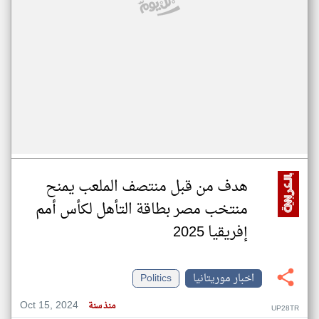
هدف من قبل منتصف الملعب يمنح
منتخب مصر بطاقة التأهل لكأس أمم
إفريقيا 2025
اخبار موريتانيا
Politics
Oct 15, 2024
منذ سنة
UP28TR