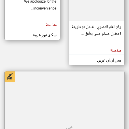
We apologize for the
inconvenience...
klyoum.com
تغيير الدولة
منذ سنة
تعبر
رفع العلم المصري.. تفاعل مع طريقة
مصادر الأخبار من موريتانيا
المقالات
الموجوده
احتفال حسام حسن بتأهل ...
سكاي نيوز عربية
اخبار موريتانيا على مدار الساعة
هنا عن
وجهة
نظر
أهم اخبار موريتانيا العاجلة والمباشرة
كاتبيها.
منذ سنة
سي ان ان عربي