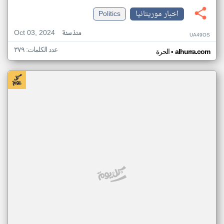
اخبار موريتانيا
Politics
Oct 03, 2024
منذ سنة
UA49OS
عدد الكلمات: ٣٧٩
•
alhurra.com
الحرة