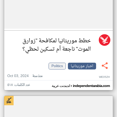
خطط موريتانيا لمكافحة "زوارق
الموت" ناجعة أم تسكين لحظي؟
اخبار موريتانيا
Politics
Oct 03, 2024
منذ سنة
WE05ZH
عدد الكلمات: ٥١٨
•
independentarabia.com
اندبندنت عربية