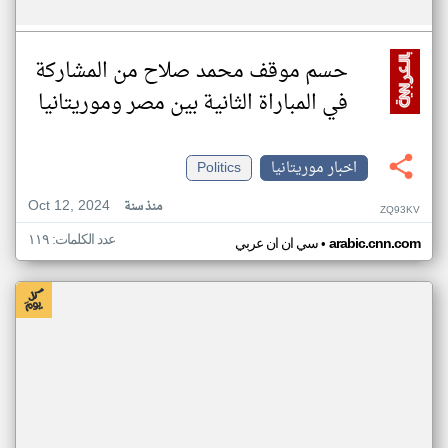
حسم موقف محمد صلاح من المشاركة
في المباراة الثانية بين مصر وموريتانيا
اخبار موريتانيا
Politics
Oct 12, 2024
منذ سنة
ZQ93KV
عدد الكلمات: ١١٩
•
arabic.cnn.com
سي ان ان عربي