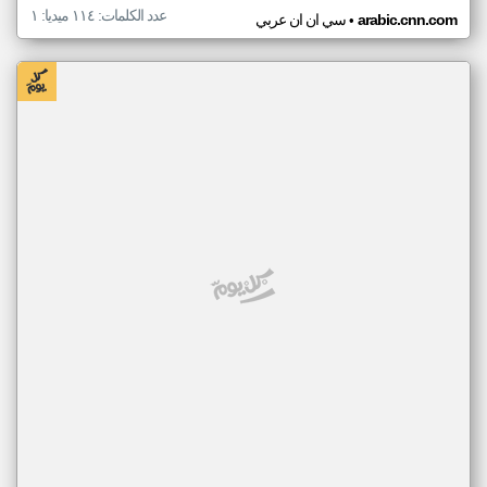
عدد الكلمات: ١١٤ ميديا: ١
•
arabic.cnn.com
سي ان ان عربي