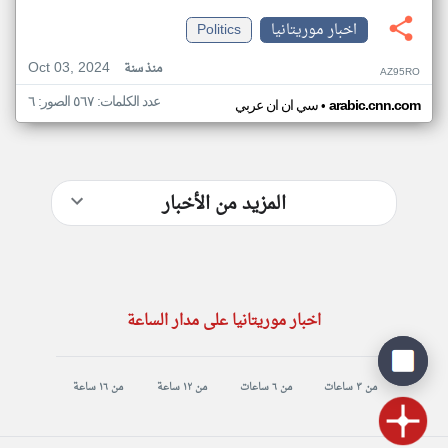
اخبار موريتانيا
Politics
Oct 03, 2024
منذ سنة
AZ95RO
عدد الكلمات: ٥٦٧ الصور: ٦
•
arabic.cnn.com
سي ان ان عربي
المزيد من الأخبار
اخبار موريتانيا على مدار الساعة
من ٣ ساعات
من ٦ ساعات
من ١٢ ساعة
من ١٦ ساعة