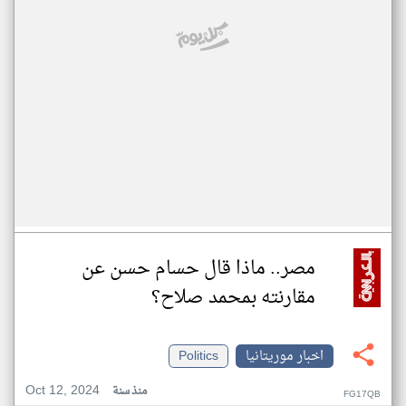
مصر.. ماذا قال حسام حسن عن
مقارنته بمحمد صلاح؟
اخبار موريتانيا
Politics
Oct 12, 2024
منذ سنة
FG17QB