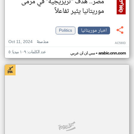
مصر.. هدف "تريزيجيه" في مرمى
موريتانيا يثير تفاعلاً
اخبار موريتانيا
Politics
Oct 11, 2024
منذ سنة
AC58ID
عدد الكلمات: ١٠٩ ميديا: ٥
•
arabic.cnn.com
سي ان ان عربي