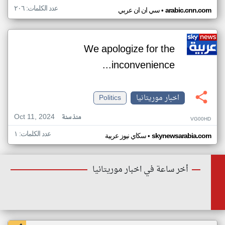
عدد الكلمات: ٢٠٦
•
arabic.cnn.com
سي ان ان عربي
We apologize for the
inconvenience...
اخبار موريتانيا
Politics
Oct 11, 2024
منذ سنة
VG00HD
عدد الكلمات: ١
•
skynewsarabia.com
سكاي نيوز عربية
أخر ساعة في اخبار موريتانيا