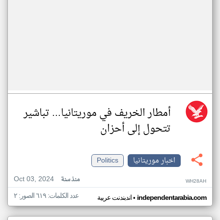
أمطار الخريف في موريتانيا... تباشير
تتحول إلى أحزان
اخبار موريتانيا
Politics
Oct 03, 2024
منذ سنة
WH28AH
عدد الكلمات: ٦١٩ الصور: ٢
•
independentarabia.com
اندبندنت عربية