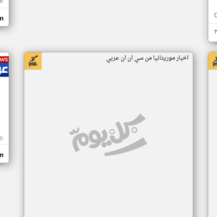
R
m
اخبار موريتانيا من سي ان ان عربي
D
m