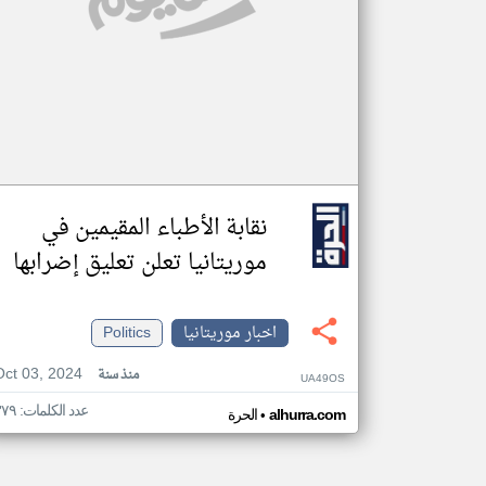
نقابة الأطباء المقيمين في
موريتانيا تعلن تعليق إضرابها
اخبار موريتانيا
Politics
Oct 03, 2024
منذ سنة
UA49OS
عدد الكلمات: ٣٧٩
•
alhurra.com
الحرة