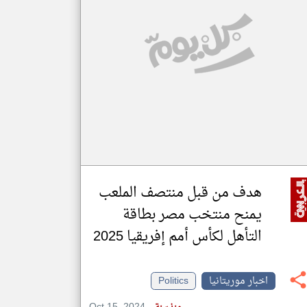
klyoum.com
تغيير الدولة
مصادر الأخبار من موريتانيا
اخبار موريتانيا على مدار الساعة
أهم اخبار موريتانيا العاجلة والمباشرة
هدف من قبل منتصف الملعب
يمنح منتخب مصر بطاقة
التأهل لكأس أمم إفريقيا 2025
اخبار موريتانيا
Politics