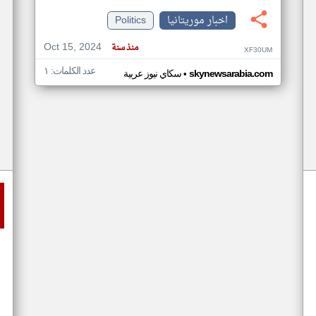
اخبار موريتانيا
Politics
Oct 15, 2024
منذ سنة
XF30UM
عدد الكلمات: ١
•
skynewsarabia.com
سكاي نيوز عربية