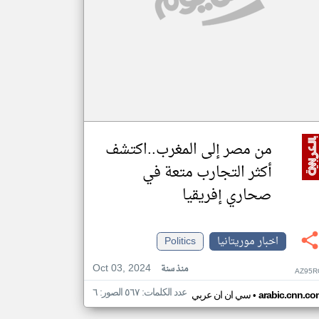
من مصر إلى المغرب..اكتشف
أكثر التجارب متعة في
صحاري إفريقيا
اخبار موريتانيا
Politics
Oct 03, 2024
منذ سنة
AZ95R
عدد الكلمات: ٥٦٧ الصور: ٦
•
arabic.cnn.co
سي ان ان عربي