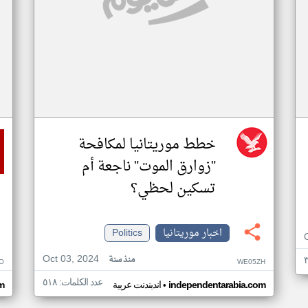
خطط موريتانيا لمكافحة
"زوارق الموت" ناجعة أم
تسكين لحظي؟
اخبار موريتانيا
Politics
Oct 03, 2024
منذ سنة
O
WE05ZH
عدد الكلمات: ٥١٨
•
independentarabia.com
اندبندنت عربية
m