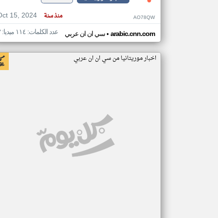
Oct 15, 2024
منذ سنة
AO78QW
عدد الكلمات: ١١٤ ميديا: ٣
•
arabic.cnn.com
سي ان ان عربي
اخبار موريتانيا من سي ان ان عربي