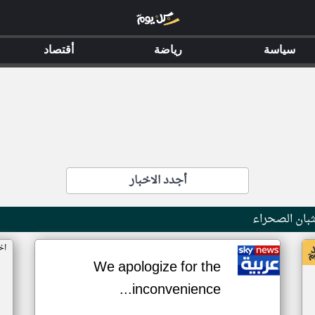
سياسة
رياضة
أقتصاد
أجدد الاخبار
بان الصحراء
اخ
We apologize for the
inconvenience...