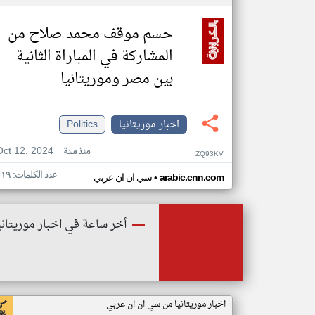
حسم موقف محمد صلاح من
المشاركة في المباراة الثانية
بين مصر وموريتانيا
اخبار موريتانيا
Politics
Oct 12, 2024
منذ سنة
ZQ93KV
عدد الكلمات: ١١٩
•
arabic.cnn.com
سي ان ان عربي
أخر ساعة في اخبار موريتاني
اخبار موريتانيا من سي ان ان عربي