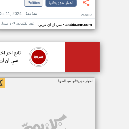
اخبار موريتانيا
Politics
Oct 11, 2024
منذ سنة
AC58ID
عدد الكلمات: ١٠٩ ميديا: ٥
•
arabic.cnn.com
سي ان ان عربي
تابع اخر اخب
سي ان ان
اخبار موريتانيا من الحرة