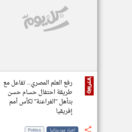
تعبر
المقالات
الموجوده
هنا عن
وجهة
نظر
كاتبيها.
رفع العلم المصري.. تفاعل مع
طريقة احتفال حسام حسن
بتأهل "الفراعنة" لكأس أمم
إفريقيا
اخبار موريتانيا
Politics