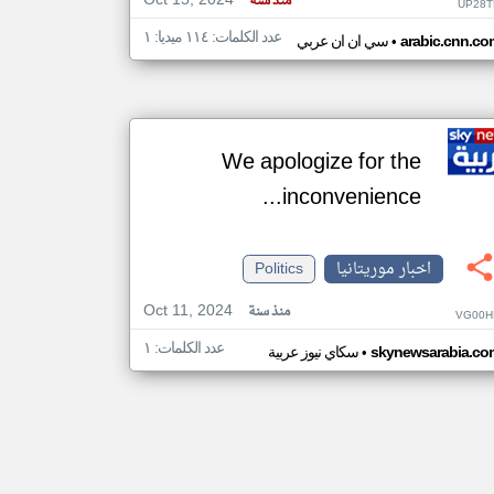
Oct 15, 2024
منذ سنة
UP28T
عدد الكلمات: ١١٤ ميديا: ١
•
arabic.cnn.co
سي ان ان عربي
We apologize for the
inconvenience...
اخبار موريتانيا
Politics
Oct 11, 2024
منذ سنة
VG00H
عدد الكلمات: ١
•
skynewsarabia.co
سكاي نيوز عربية