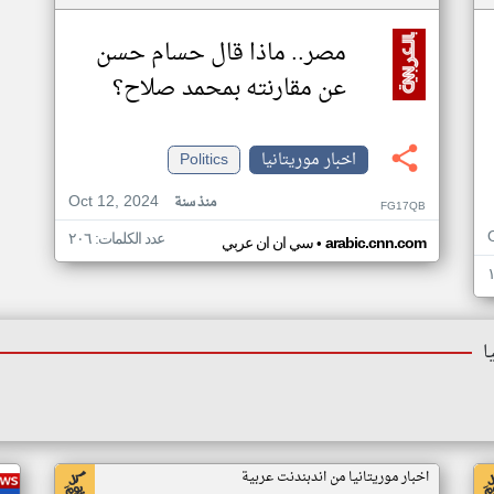
مصر.. ماذا قال حسام حسن
عن مقارنته بمحمد صلاح؟
اخبار موريتانيا
Politics
Oct 12, 2024
منذ سنة
FG17QB
عدد الكلمات: ٢٠٦
•
arabic.cnn.com
سي ان ان عربي
ا
اخبار موريتانيا من اندبندنت عربية