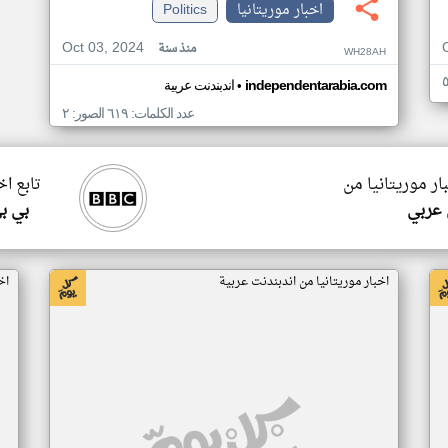
اخبار موريتانيا
Politics
Oct 03, 2024
منذ سنة
WH28AH
•
independentarabia.com
اندبندنت عربية
عدد الكلمات: ٦١٩ الصور: ٢
ار موريتانيا من
تابع اخ
 عربي
بي ب
اخبار موريتانيا من اندبندنت عربية
اخ