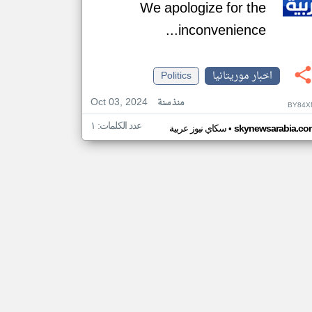
We apologize for the
inconvenience...
اخبار موريتانيا
Politics
Oct 03, 2024
منذ سنة
BY84X
عدد الكلمات: ١
•
skynewsarabia.co
سكاي نيوز عربية