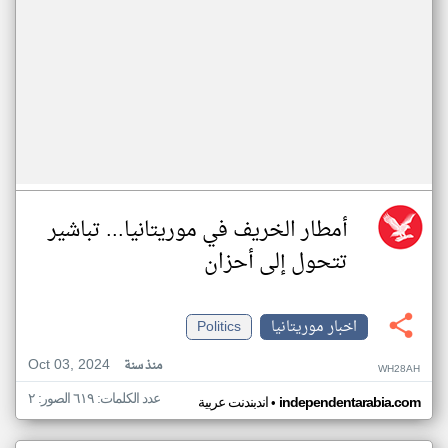
أمطار الخريف في موريتانيا... تباشير
تتحول إلى أحزان
اخبار موريتانيا
Politics
Oct 03, 2024
منذ سنة
WH28AH
عدد الكلمات: ٦١٩ الصور: ٢
•
independentarabia.com
اندبندنت عربية