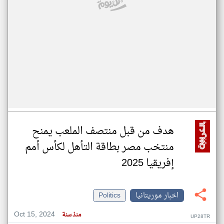
هدف من قبل منتصف الملعب يمنح
منتخب مصر بطاقة التأهل لكأس أمم
إفريقيا 2025
اخبار موريتانيا
Politics
Oct 15, 2024
منذ سنة
UP28TR