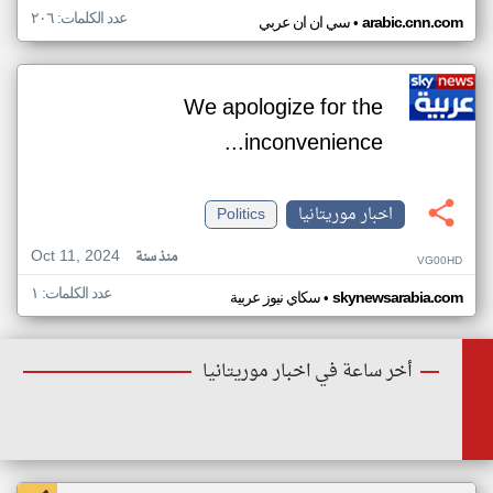
عدد الكلمات: ٢٠٦
•
arabic.cnn.com
سي ان ان عربي
We apologize for the
inconvenience...
اخبار موريتانيا
Politics
Oct 11, 2024
منذ سنة
VG00HD
عدد الكلمات: ١
•
skynewsarabia.com
سكاي نيوز عربية
أخر ساعة في اخبار موريتانيا