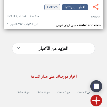
اخبار موريتانيا
Politics
Oct 03, 2024
منذ سنة
AZ95RO
عدد الكلمات: ٥٦٧ الصور: ٦
•
arabic.cnn.com
سي ان ان عربي
المزيد من الأخبار
اخبار موريتانيا على مدار الساعة
من ٣ ساعات
من ٦ ساعات
من ١٢ ساعة
من ١٦ ساعة