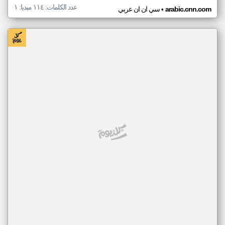
عدد الكلمات: ١١٤ ميديا: ١
•
arabic.cnn.com
سي ان ان عربي