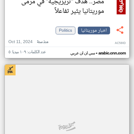
مصر.. هدف "تريزيجيه" في مرمى
موريتانيا يثير تفاعلاً
اخبار موريتانيا
Politics
Oct 11, 2024
منذ سنة
AC58ID
عدد الكلمات: ١٠٩ ميديا: ٥
•
arabic.cnn.com
سي ان ان عربي