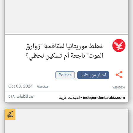
خطط موريتانيا لمكافحة "زوارق
الموت" ناجعة أم تسكين لحظي؟
اخبار موريتانيا
Politics
Oct 03, 2024
منذ سنة
WE05ZH
عدد الكلمات: ٥١٨
•
independentarabia.com
اندبندنت عربية