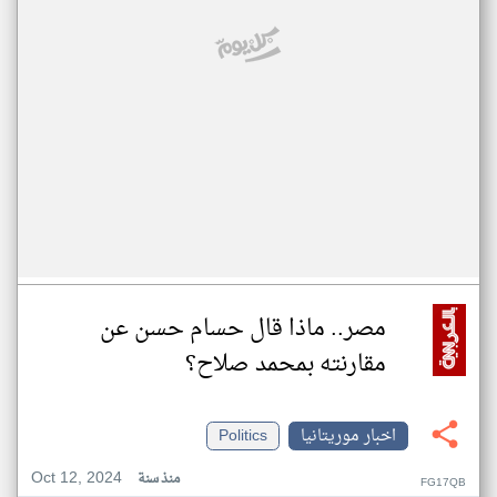
مصر.. ماذا قال حسام حسن عن
مقارنته بمحمد صلاح؟
اخبار موريتانيا
Politics
Oct 12, 2024
منذ سنة
FG17QB