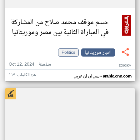
حسم موقف محمد صلاح من المشاركة
في المباراة الثانية بين مصر وموريتانيا
اخبار موريتانيا
Politics
Oct 12, 2024
منذ سنة
ZQ93KV
عدد الكلمات: ١١٩
•
arabic.cnn.com
سي ان ان عربي