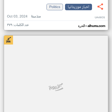
اخبار موريتانيا
Politics
Oct 03, 2024
منذ سنة
UA49OS
عدد الكلمات: ٣٧٩
•
alhurra.com
الحرة