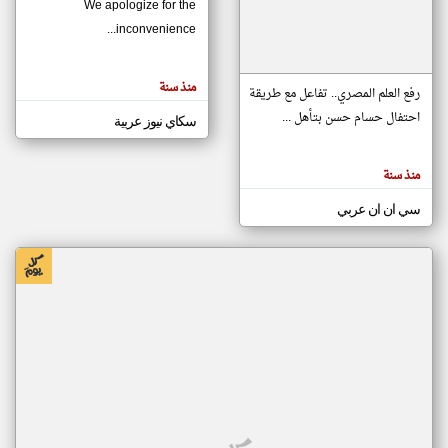
We apologize for the
inconvenience...
klyoum.com
تغيير الدولة
منذ سنة
تعبر
رفع العلم المصري.. تفاعل مع طريقة
مصادر الأخبار من موريتانيا
المقالات
الموجوده
احتفال حسام حسن بتأهل ...
سكاي نيوز عربية
اخبار موريتانيا على مدار الساعة
هنا عن
وجهة
نظر
أهم اخبار موريتانيا العاجلة والمباشرة
كاتبيها.
منذ سنة
سي ان ان عربي