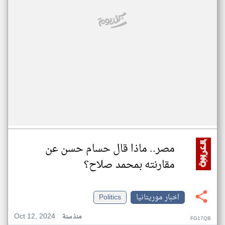
مصر.. ماذا قال حسام حسن عن
مقارنته بمحمد صلاح؟
اخبار موريتانيا
Politics
Oct 12, 2024
منذ سنة
FG17QB