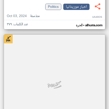
اخبار موريتانيا
Politics
Oct 03, 2024
منذ سنة
UA49OS
عدد الكلمات: ٣٧٩
•
alhurra.com
الحرة