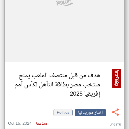
هدف من قبل منتصف الملعب يمنح
منتخب مصر بطاقة التأهل لكأس أمم
إفريقيا 2025
اخبار موريتانيا
Politics
Oct 15, 2024
منذ سنة
UP28TR