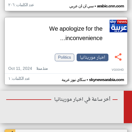
عدد الكلمات: ٢٠٦
•
arabic.cnn.com
سي ان ان عربي
We apologize for the
inconvenience...
اخبار موريتانيا
Politics
Oct 11, 2024
منذ سنة
VG00HD
عدد الكلمات: ١
•
skynewsarabia.com
سكاي نيوز عربية
أخر ساعة في اخبار موريتانيا