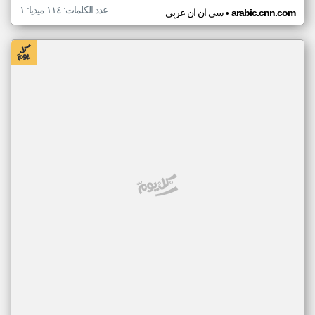
عدد الكلمات: ١١٤ ميديا: ١
•
arabic.cnn.com
سي ان ان عربي