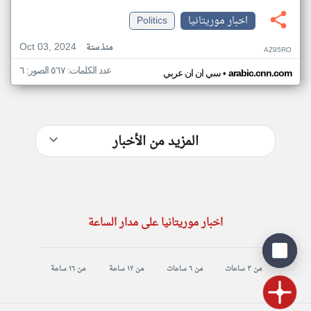
اخبار موريتانيا
Politics
Oct 03, 2024
منذ سنة
AZ95RO
عدد الكلمات: ٥٦٧ الصور: ٦
•
arabic.cnn.com
سي ان ان عربي
المزيد من الأخبار
اخبار موريتانيا على مدار الساعة
من ٣ ساعات
من ٦ ساعات
من ١٢ ساعة
من ١٦ ساعة