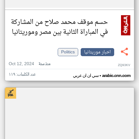
حسم موقف محمد صلاح من المشاركة
في المباراة الثانية بين مصر وموريتانيا
اخبار موريتانيا
Politics
Oct 12, 2024
منذ سنة
ZQ93KV
عدد الكلمات: ١١٩
•
arabic.cnn.com
سي ان ان عربي