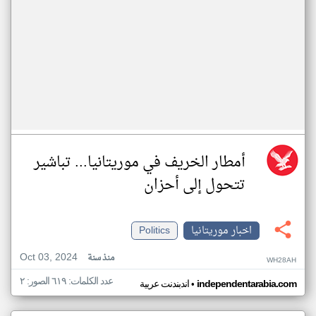
أمطار الخريف في موريتانيا... تباشير
تتحول إلى أحزان
اخبار موريتانيا
Politics
Oct 03, 2024
منذ سنة
WH28AH
عدد الكلمات: ٦١٩ الصور: ٢
•
independentarabia.com
اندبندنت عربية