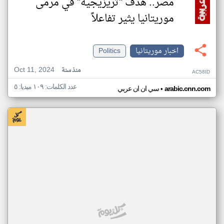
مصر.. هدف "تريزيجيه" في مرمى
موريتانيا يثير تفاعلاً
اخبار موريتانيا
Politics
Oct 11, 2024
منذ سنة
AC58ID
عدد الكلمات: ١٠٩ ميديا: ٥
•
arabic.cnn.com
سي ان ان عربي