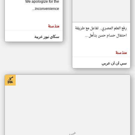
We apologize for the
inconvenience...
klyoum.com
تغيير الدولة
منذ سنة
تعبر
رفع العلم المصري.. تفاعل مع طريقة
مصادر الأخبار من موريتانيا
المقالات
الموجوده
احتفال حسام حسن بتأهل ...
سكاي نيوز عربية
اخبار موريتانيا على مدار الساعة
هنا عن
وجهة
نظر
أهم اخبار موريتانيا العاجلة والمباشرة
كاتبيها.
منذ سنة
سي ان ان عربي