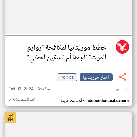
خطط موريتانيا لمكافحة "زوارق
الموت" ناجعة أم تسكين لحظي؟
اخبار موريتانيا
Politics
Oct 03, 2024
منذ سنة
WE05ZH
عدد الكلمات: ٥١٨
•
independentarabia.com
اندبندنت عربية