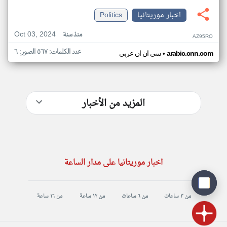
اخبار موريتانيا
Politics
Oct 03, 2024
منذ سنة
AZ95RO
عدد الكلمات: ٥٦٧ الصور: ٦
•
arabic.cnn.com
سي ان ان عربي
المزيد من الأخبار
اخبار موريتانيا على مدار الساعة
من ٣ ساعات
من ٦ ساعات
من ١٢ ساعة
من ١٦ ساعة