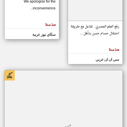
We apologize for the
inconvenience...
klyoum.com
تغيير الدولة
منذ سنة
تعبر
رفع العلم المصري.. تفاعل مع طريقة
مصادر الأخبار من موريتانيا
المقالات
الموجوده
احتفال حسام حسن بتأهل ...
سكاي نيوز عربية
اخبار موريتانيا على مدار الساعة
هنا عن
وجهة
نظر
أهم اخبار موريتانيا العاجلة والمباشرة
كاتبيها.
منذ سنة
سي ان ان عربي