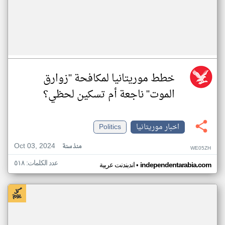
خطط موريتانيا لمكافحة "زوارق
الموت" ناجعة أم تسكين لحظي؟
اخبار موريتانيا
Politics
Oct 03, 2024
منذ سنة
WE05ZH
عدد الكلمات: ٥١٨
•
independentarabia.com
اندبندنت عربية