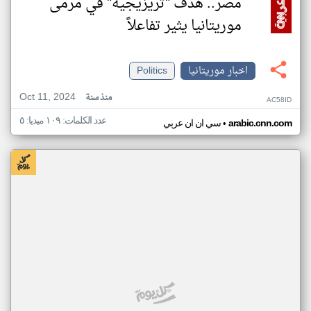
مصر.. هدف "تريزيجيه" في مرمى
موريتانيا يثير تفاعلاً
اخبار موريتانيا
Politics
Oct 11, 2024
منذ سنة
AC58ID
عدد الكلمات: ١٠٩ ميديا: ٥
•
arabic.cnn.com
سي ان ان عربي