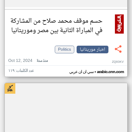
حسم موقف محمد صلاح من المشاركة
في المباراة الثانية بين مصر وموريتانيا
اخبار موريتانيا
Politics
Oct 12, 2024
منذ سنة
ZQ93KV
عدد الكلمات: ١١٩
•
arabic.cnn.com
سي ان ان عربي