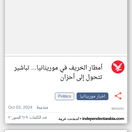
أمطار الخريف في موريتانيا... تباشير
تتحول إلى أحزان
اخبار موريتانيا
Politics
Oct 03, 2024
منذ سنة
WH28AH
عدد الكلمات: ٦١٩ الصور: ٢
•
independentarabia.com
اندبندنت عربية