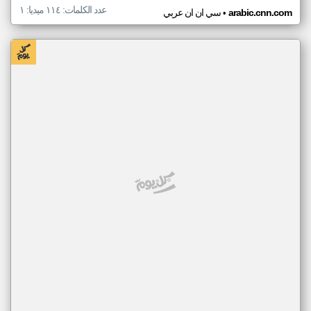
عدد الكلمات: ١١٤ ميديا: ١
•
arabic.cnn.com
سي ان ان عربي