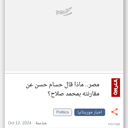
مصر.. ماذا قال حسام حسن عن
مقارنته بمحمد صلاح؟
اخبار موريتانيا
Politics
Oct 12, 2024
منذ سنة
FG17QB