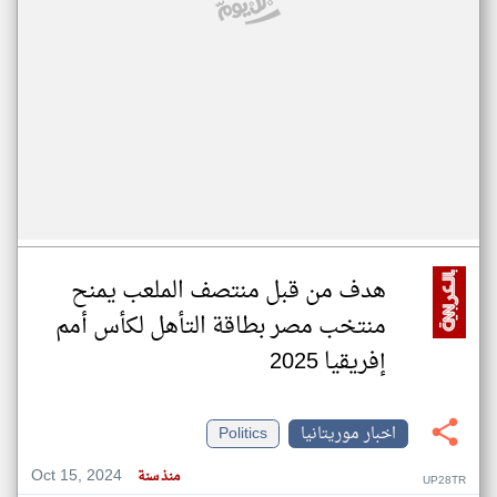
هدف من قبل منتصف الملعب يمنح
منتخب مصر بطاقة التأهل لكأس أمم
إفريقيا 2025
اخبار موريتانيا
Politics
Oct 15, 2024
منذ سنة
UP28TR