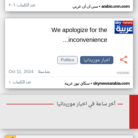
عدد الكلمات: ٢٠٦
•
arabic.cnn.com
سي ان ان عربي
We apologize for the
inconvenience...
اخبار موريتانيا
Politics
Oct 11, 2024
منذ سنة
VG00HD
عدد الكلمات: ١
•
skynewsarabia.com
سكاي نيوز عربية
أخر ساعة في اخبار موريتانيا