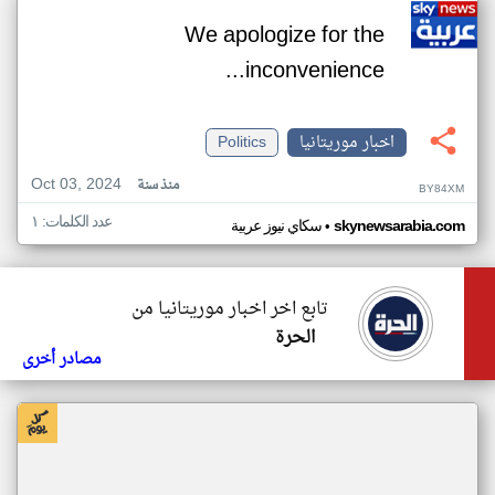
We apologize for the
inconvenience...
اخبار موريتانيا
Politics
Oct 03, 2024
منذ سنة
BY84XM
عدد الكلمات: ١
•
skynewsarabia.com
سكاي نيوز عربية
تابع اخر اخبار موريتانيا من
الحرة
مصادر أخرى