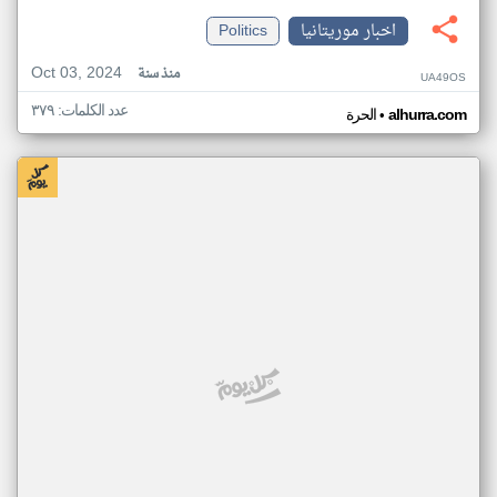
اخبار موريتانيا
Politics
Oct 03, 2024
منذ سنة
UA49OS
عدد الكلمات: ٣٧٩
•
alhurra.com
الحرة