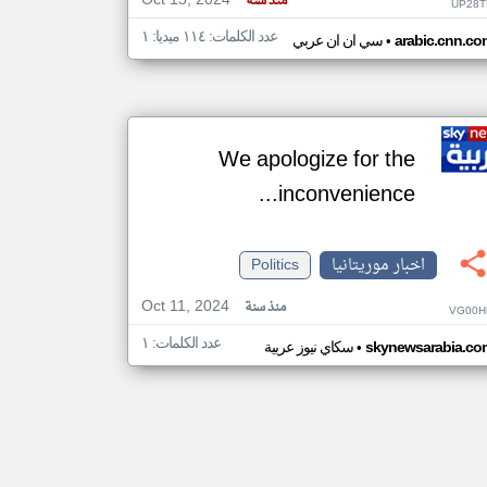
Oct 15, 2024
منذ سنة
UP28T
عدد الكلمات: ١١٤ ميديا: ١
•
arabic.cnn.co
سي ان ان عربي
We apologize for the
inconvenience...
اخبار موريتانيا
Politics
Oct 11, 2024
منذ سنة
VG00H
عدد الكلمات: ١
•
skynewsarabia.co
سكاي نيوز عربية