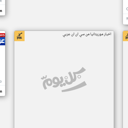
R
m
اخبار موريتانيا من سي ان ان عربي
D
m