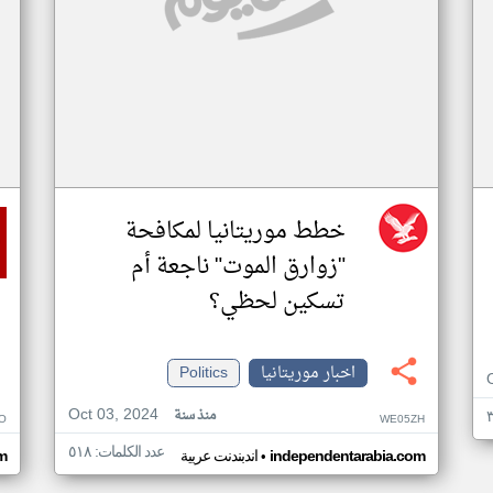
خطط موريتانيا لمكافحة
"زوارق الموت" ناجعة أم
تسكين لحظي؟
اخبار موريتانيا
Politics
Oct 03, 2024
منذ سنة
O
WE05ZH
عدد الكلمات: ٥١٨
•
independentarabia.com
اندبندنت عربية
m