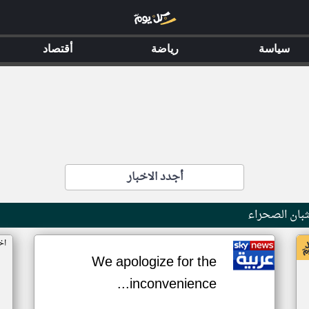
سياسة
رياضة
أقتصاد
أجدد الاخبار
بان الصحراء
اخ
We apologize for the
inconvenience...