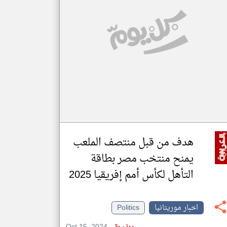
klyoum.com
تغيير الدولة
مصادر الأخبار من موريتانيا
اخبار موريتانيا على مدار الساعة
أهم اخبار موريتانيا العاجلة والمباشرة
هدف من قبل منتصف الملعب
يمنح منتخب مصر بطاقة
التأهل لكأس أمم إفريقيا 2025
اخبار موريتانيا
Politics