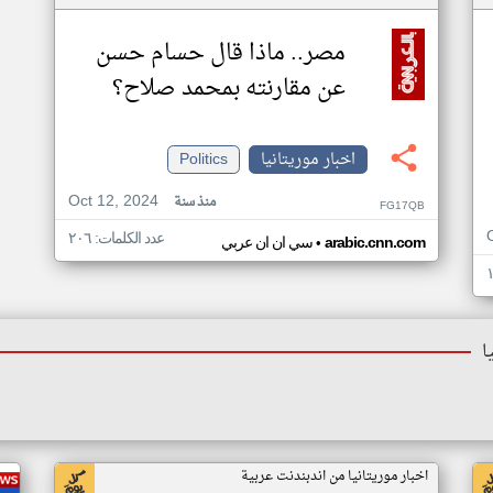
مصر.. ماذا قال حسام حسن
عن مقارنته بمحمد صلاح؟
اخبار موريتانيا
Politics
Oct 12, 2024
منذ سنة
FG17QB
عدد الكلمات: ٢٠٦
•
arabic.cnn.com
سي ان ان عربي
ا
اخبار موريتانيا من اندبندنت عربية