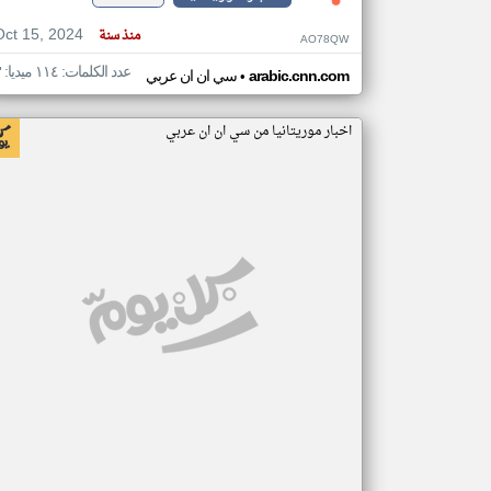
Oct 15, 2024
منذ سنة
AO78QW
عدد الكلمات: ١١٤ ميديا: ٣
•
arabic.cnn.com
سي ان ان عربي
اخبار موريتانيا من سي ان ان عربي