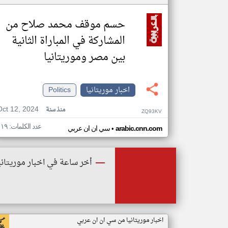
حسم موقف محمد صلاح من
المشاركة في المباراة الثانية
بين مصر وموريتانيا
اخبار موريتانيا
Politics
Oct 12, 2024
منذ سنة
ZQ93KV
عدد الكلمات: ١١٩
•
arabic.cnn.com
سي ان ان عربي
أخر ساعة في اخبار موريتاني
اخبار موريتانيا من سي ان ان عربي