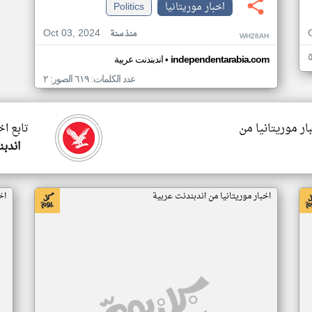
اخبار موريتانيا
Politics
Oct 03, 2024
منذ سنة
WH28AH
•
independentarabia.com
اندبندنت عربية
عدد الكلمات: ٦١٩ الصور: ٢
ار موريتانيا من
تابع اخ
اندبن
اخبار موريتانيا من اندبندنت عربية
اخ