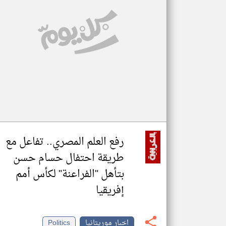
تعبر
المقالات
الموجوده
هنا عن
وجهة
نظر
كاتبيها.
رفع العلم المصري.. تفاعل مع
طريقة احتفال حسام حسن
بتأهل "الفراعنة" لكأس أمم
إفريقيا
اخبار موريتانيا
Politics