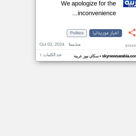
We apologize for the
inconvenience...
اخبار موريتانيا
Politics
Oct 03, 2024
منذ سنة
BY84X
عدد الكلمات: ١
•
skynewsarabia.co
سكاي نيوز عربية