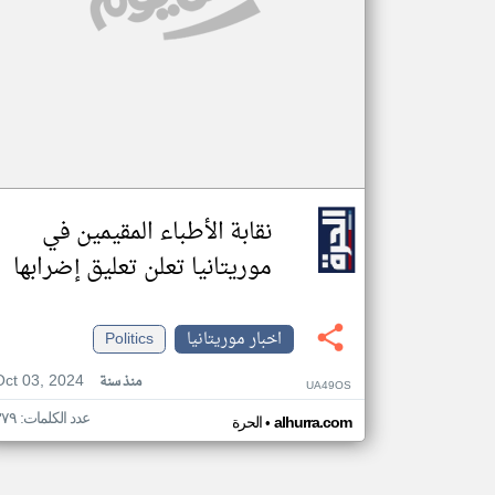
نقابة الأطباء المقيمين في
موريتانيا تعلن تعليق إضرابها
اخبار موريتانيا
Politics
Oct 03, 2024
منذ سنة
UA49OS
عدد الكلمات: ٣٧٩
•
alhurra.com
الحرة