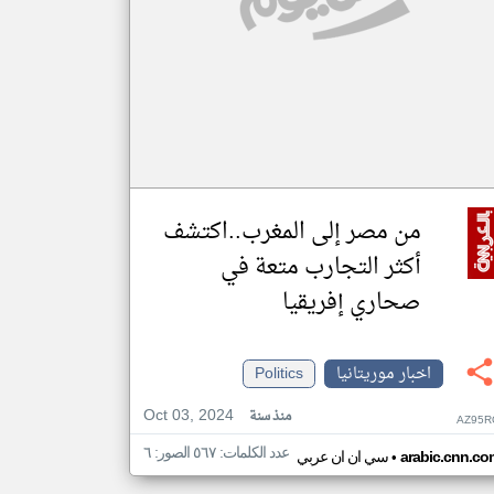
من مصر إلى المغرب..اكتشف
أكثر التجارب متعة في
صحاري إفريقيا
اخبار موريتانيا
Politics
Oct 03, 2024
منذ سنة
AZ95R
عدد الكلمات: ٥٦٧ الصور: ٦
•
arabic.cnn.co
سي ان ان عربي