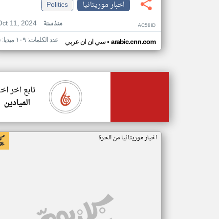
اخبار موريتانيا
Politics
Oct 11, 2024
منذ سنة
AC58ID
عدد الكلمات: ١٠٩ ميديا: ٥
•
arabic.cnn.com
سي ان ان عربي
تابع اخر اخب
الميادين
اخبار موريتانيا من الحرة