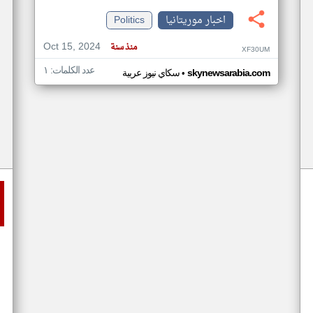
اخبار موريتانيا
Politics
Oct 15, 2024
منذ سنة
XF30UM
عدد الكلمات: ١
•
skynewsarabia.com
سكاي نيوز عربية