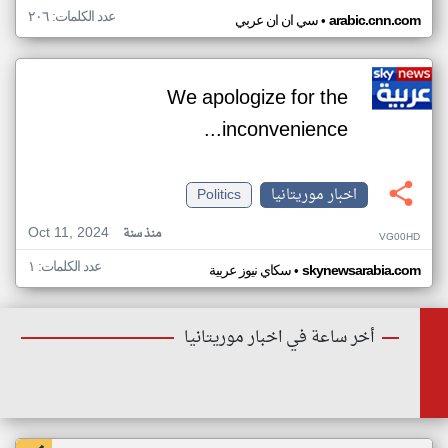
عدد الكلمات: ٢٠٦
•
arabic.cnn.com
سي ان ان عربي
We apologize for the
inconvenience...
اخبار موريتانيا
Politics
Oct 11, 2024
منذ سنة
VG00HD
عدد الكلمات: ١
•
skynewsarabia.com
سكاي نيوز عربية
أخر ساعة في اخبار موريتانيا