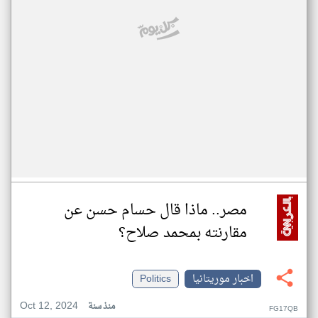
مصر.. ماذا قال حسام حسن عن
مقارنته بمحمد صلاح؟
اخبار موريتانيا
Politics
Oct 12, 2024
منذ سنة
FG17QB