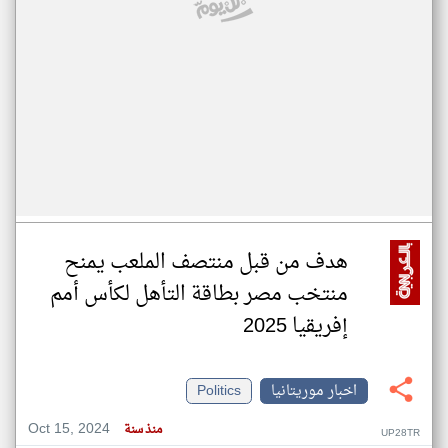
هدف من قبل منتصف الملعب يمنح
منتخب مصر بطاقة التأهل لكأس أمم
إفريقيا 2025
اخبار موريتانيا
Politics
Oct 15, 2024
منذ سنة
UP28TR