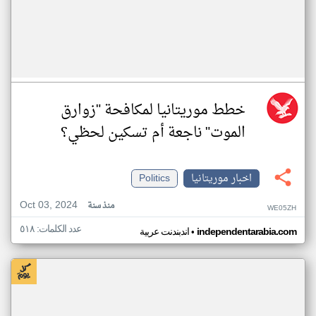
خطط موريتانيا لمكافحة "زوارق
الموت" ناجعة أم تسكين لحظي؟
اخبار موريتانيا
Politics
Oct 03, 2024
منذ سنة
WE05ZH
عدد الكلمات: ٥١٨
•
independentarabia.com
اندبندنت عربية