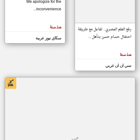
We apologize for the
inconvenience...
klyoum.com
تغيير الدولة
منذ سنة
تعبر
رفع العلم المصري.. تفاعل مع طريقة
مصادر الأخبار من موريتانيا
المقالات
الموجوده
احتفال حسام حسن بتأهل ...
سكاي نيوز عربية
اخبار موريتانيا على مدار الساعة
هنا عن
وجهة
نظر
أهم اخبار موريتانيا العاجلة والمباشرة
كاتبيها.
منذ سنة
سي ان ان عربي