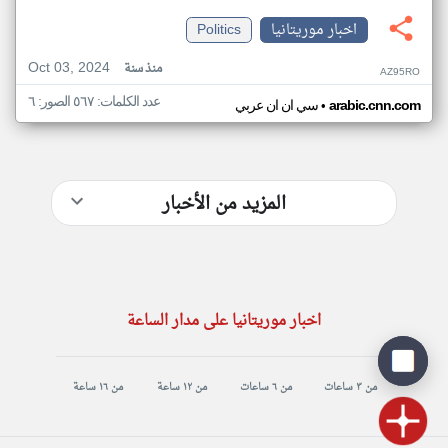
اخبار موريتانيا
Politics
Oct 03, 2024
منذ سنة
AZ95RO
عدد الكلمات: ٥٦٧ الصور: ٦
•
arabic.cnn.com
سي ان ان عربي
المزيد من الأخبار
اخبار موريتانيا على مدار الساعة
من ٣ ساعات
من ٦ ساعات
من ١٢ ساعة
من ١٦ ساعة