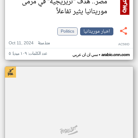
مصر.. هدف "تريزيجيه" في مرمى
موريتانيا يثير تفاعلاً
اخبار موريتانيا
Politics
Oct 11, 2024
منذ سنة
AC58ID
عدد الكلمات: ١٠٩ ميديا: ٥
•
arabic.cnn.com
سي ان ان عربي