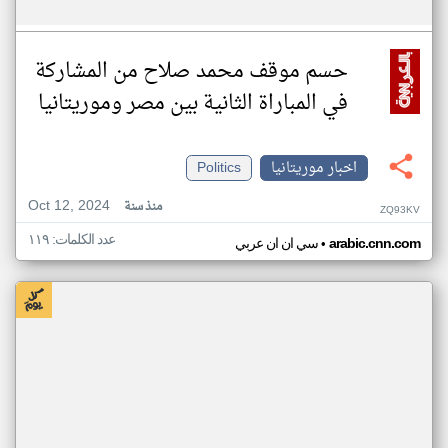
حسم موقف محمد صلاح من المشاركة
في المباراة الثانية بين مصر وموريتانيا
اخبار موريتانيا
Politics
Oct 12, 2024
منذ سنة
ZQ93KV
عدد الكلمات: ١١٩
•
arabic.cnn.com
سي ان ان عربي