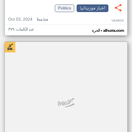
اخبار موريتانيا
Politics
Oct 03, 2024
منذ سنة
UA49OS
عدد الكلمات: ٣٧٩
•
alhurra.com
الحرة