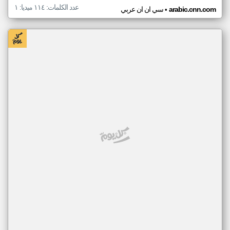
عدد الكلمات: ١١٤ ميديا: ١
•
arabic.cnn.com
سي ان ان عربي