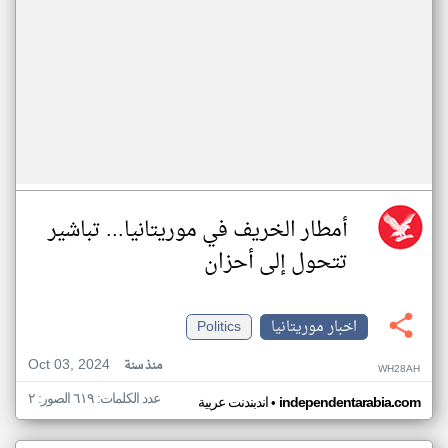
أمطار الخريف في موريتانيا... تباشير
تتحول إلى أحزان
اخبار موريتانيا
Politics
Oct 03, 2024
منذ سنة
WH28AH
عدد الكلمات: ٦١٩ الصور: ٢
•
independentarabia.com
اندبندنت عربية