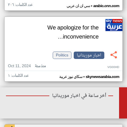
عدد الكلمات: ٢٠٦
•
arabic.cnn.com
سي ان ان عربي
We apologize for the
inconvenience...
اخبار موريتانيا
Politics
Oct 11, 2024
منذ سنة
VG00HD
عدد الكلمات: ١
•
skynewsarabia.com
سكاي نيوز عربية
أخر ساعة في اخبار موريتانيا