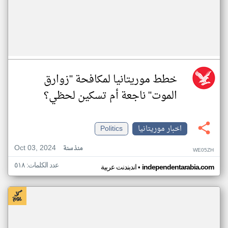
خطط موريتانيا لمكافحة "زوارق
الموت" ناجعة أم تسكين لحظي؟
اخبار موريتانيا
Politics
Oct 03, 2024
منذ سنة
WE05ZH
عدد الكلمات: ٥١٨
•
independentarabia.com
اندبندنت عربية