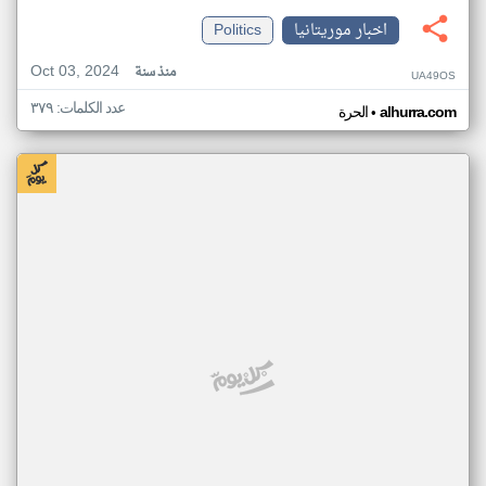
اخبار موريتانيا
Politics
Oct 03, 2024
منذ سنة
UA49OS
عدد الكلمات: ٣٧٩
•
alhurra.com
الحرة