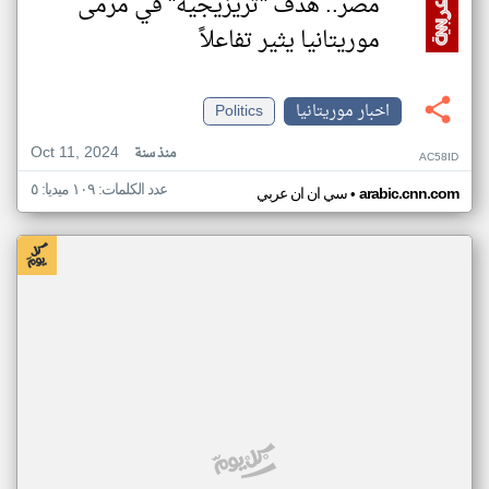
مصر.. هدف "تريزيجيه" في مرمى
موريتانيا يثير تفاعلاً
اخبار موريتانيا
Politics
Oct 11, 2024
منذ سنة
AC58ID
عدد الكلمات: ١٠٩ ميديا: ٥
•
arabic.cnn.com
سي ان ان عربي