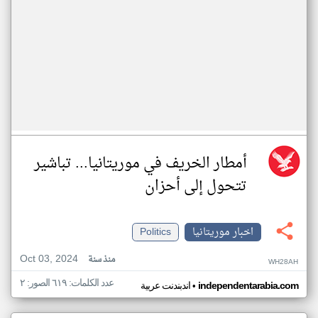
أمطار الخريف في موريتانيا... تباشير
تتحول إلى أحزان
اخبار موريتانيا
Politics
Oct 03, 2024
منذ سنة
WH28AH
عدد الكلمات: ٦١٩ الصور: ٢
•
independentarabia.com
اندبندنت عربية