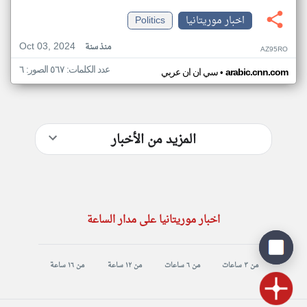
اخبار موريتانيا
Politics
Oct 03, 2024
منذ سنة
AZ95RO
عدد الكلمات: ٥٦٧ الصور: ٦
•
arabic.cnn.com
سي ان ان عربي
المزيد من الأخبار
اخبار موريتانيا على مدار الساعة
من ٣ ساعات
من ٦ ساعات
من ١٢ ساعة
من ١٦ ساعة