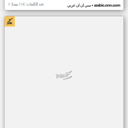
عدد الكلمات: ١١٤ ميديا: ١
•
arabic.cnn.com
سي ان ان عربي