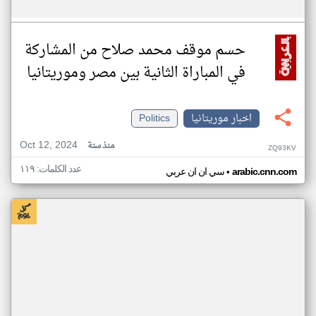
حسم موقف محمد صلاح من المشاركة
في المباراة الثانية بين مصر وموريتانيا
اخبار موريتانيا
Politics
Oct 12, 2024
منذ سنة
ZQ93KV
عدد الكلمات: ١١٩
•
arabic.cnn.com
سي ان ان عربي