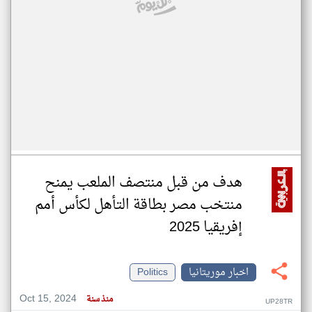
هدف من قبل منتصف الملعب يمنح
منتخب مصر بطاقة التأهل لكأس أمم
إفريقيا 2025
اخبار موريتانيا
Politics
Oct 15, 2024
منذ سنة
UP28TR