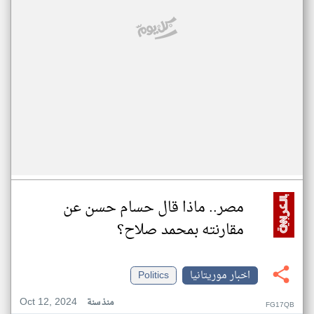
مصر.. ماذا قال حسام حسن عن
مقارنته بمحمد صلاح؟
اخبار موريتانيا
Politics
Oct 12, 2024
منذ سنة
FG17QB