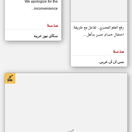
We apologize for the
inconvenience...
klyoum.com
تغيير الدولة
منذ سنة
تعبر
رفع العلم المصري.. تفاعل مع طريقة
مصادر الأخبار من موريتانيا
المقالات
الموجوده
احتفال حسام حسن بتأهل ...
سكاي نيوز عربية
اخبار موريتانيا على مدار الساعة
هنا عن
وجهة
نظر
أهم اخبار موريتانيا العاجلة والمباشرة
كاتبيها.
منذ سنة
سي ان ان عربي