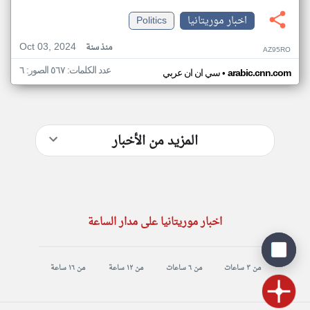
اخبار موريتانيا
Politics
Oct 03, 2024
منذ سنة
AZ95RO
عدد الكلمات: ٥٦٧ الصور: ٦
•
arabic.cnn.com
سي ان ان عربي
المزيد من الأخبار
اخبار موريتانيا على مدار الساعة
من ٣ ساعات
من ٦ ساعات
من ١٢ ساعة
من ١٦ ساعة