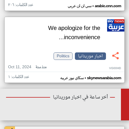
عدد الكلمات: ٢٠٦
•
arabic.cnn.com
سي ان ان عربي
We apologize for the
inconvenience...
اخبار موريتانيا
Politics
Oct 11, 2024
منذ سنة
VG00HD
عدد الكلمات: ١
•
skynewsarabia.com
سكاي نيوز عربية
أخر ساعة في اخبار موريتانيا