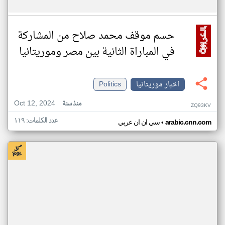
حسم موقف محمد صلاح من المشاركة
في المباراة الثانية بين مصر وموريتانيا
اخبار موريتانيا
Politics
Oct 12, 2024
منذ سنة
ZQ93KV
عدد الكلمات: ١١٩
•
arabic.cnn.com
سي ان ان عربي