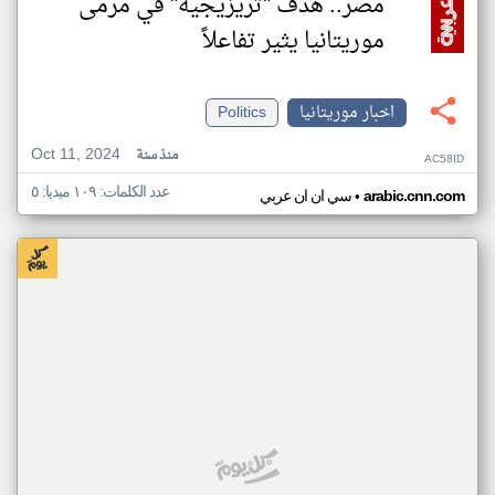
مصر.. هدف "تريزيجيه" في مرمى
موريتانيا يثير تفاعلاً
اخبار موريتانيا
Politics
Oct 11, 2024
منذ سنة
AC58ID
عدد الكلمات: ١٠٩ ميديا: ٥
•
arabic.cnn.com
سي ان ان عربي