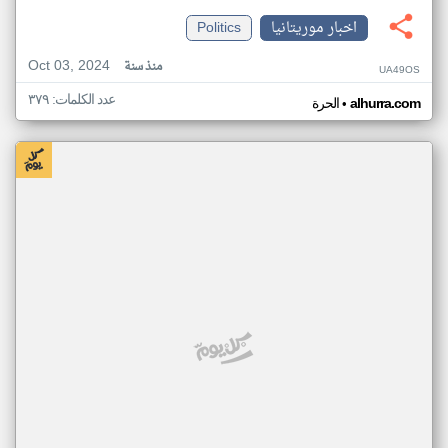
اخبار موريتانيا
Politics
Oct 03, 2024
منذ سنة
UA49OS
عدد الكلمات: ٣٧٩
•
alhurra.com
الحرة