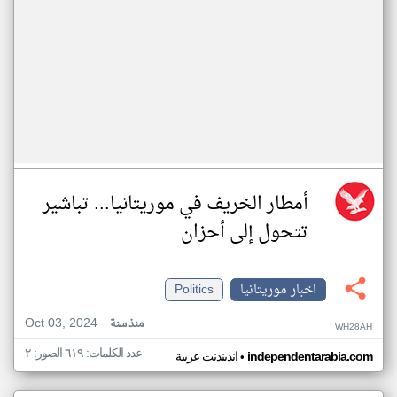
أمطار الخريف في موريتانيا... تباشير
تتحول إلى أحزان
اخبار موريتانيا
Politics
Oct 03, 2024
منذ سنة
WH28AH
عدد الكلمات: ٦١٩ الصور: ٢
•
independentarabia.com
اندبندنت عربية