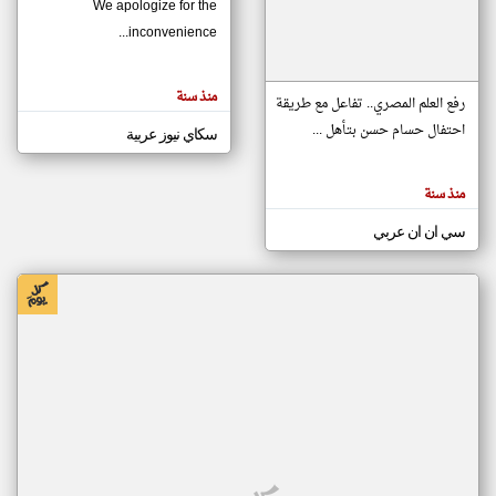
We apologize for the
inconvenience...
klyoum.com
تغيير الدولة
منذ سنة
تعبر
رفع العلم المصري.. تفاعل مع طريقة
مصادر الأخبار من موريتانيا
المقالات
الموجوده
احتفال حسام حسن بتأهل ...
سكاي نيوز عربية
اخبار موريتانيا على مدار الساعة
هنا عن
وجهة
نظر
أهم اخبار موريتانيا العاجلة والمباشرة
كاتبيها.
منذ سنة
سي ان ان عربي