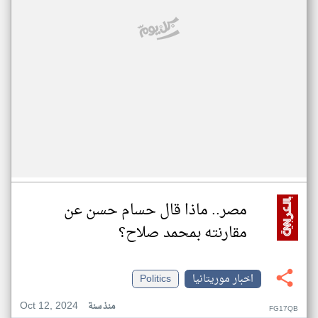
مصر.. ماذا قال حسام حسن عن
مقارنته بمحمد صلاح؟
اخبار موريتانيا
Politics
Oct 12, 2024
منذ سنة
FG17QB