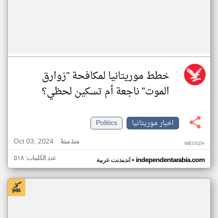
خطط موريتانيا لمكافحة "زوارق
الموت" ناجعة أم تسكين لحظي؟
اخبار موريتانيا
Politics
Oct 03, 2024
منذ سنة
WE05ZH
عدد الكلمات: ٥١٨
•
independentarabia.com
اندبندنت عربية