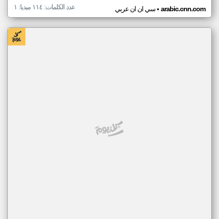
عدد الكلمات: ١١٤ ميديا: ١
•
arabic.cnn.com
سي ان ان عربي