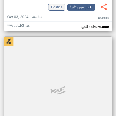
اخبار موريتانيا
Politics
Oct 03, 2024
منذ سنة
UA49OS
عدد الكلمات: ٣٧٩
•
alhurra.com
الحرة