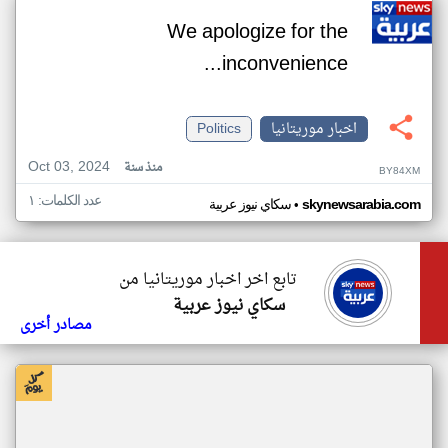
We apologize for the
inconvenience...
اخبار موريتانيا
Politics
Oct 03, 2024
منذ سنة
BY84XM
عدد الكلمات: ١
•
skynewsarabia.com
سكاي نيوز عربية
تابع اخر اخبار موريتانيا من
سكاي نيوز عربية
مصادر أخرى