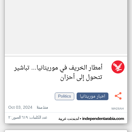
أمطار الخريف في موريتانيا... تباشير
تتحول إلى أحزان
اخبار موريتانيا
Politics
Oct 03, 2024
منذ سنة
WH28AH
عدد الكلمات: ٦١٩ الصور: ٢
•
independentarabia.com
اندبندنت عربية