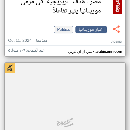
مصر.. هدف "تريزيجيه" في مرمى
موريتانيا يثير تفاعلاً
اخبار موريتانيا
Politics
Oct 11, 2024
منذ سنة
AC58ID
عدد الكلمات: ١٠٩ ميديا: ٥
•
arabic.cnn.com
سي ان ان عربي