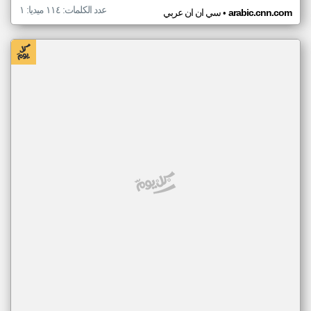
عدد الكلمات: ١١٤ ميديا: ١
•
arabic.cnn.com
سي ان ان عربي