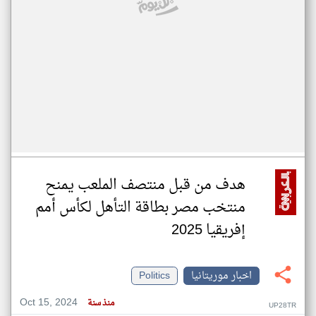
هدف من قبل منتصف الملعب يمنح
منتخب مصر بطاقة التأهل لكأس أمم
إفريقيا 2025
اخبار موريتانيا
Politics
Oct 15, 2024
منذ سنة
UP28TR