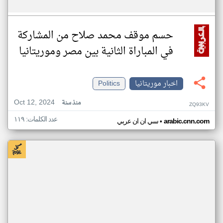
حسم موقف محمد صلاح من المشاركة
في المباراة الثانية بين مصر وموريتانيا
اخبار موريتانيا
Politics
Oct 12, 2024
منذ سنة
ZQ93KV
عدد الكلمات: ١١٩
•
arabic.cnn.com
سي ان ان عربي