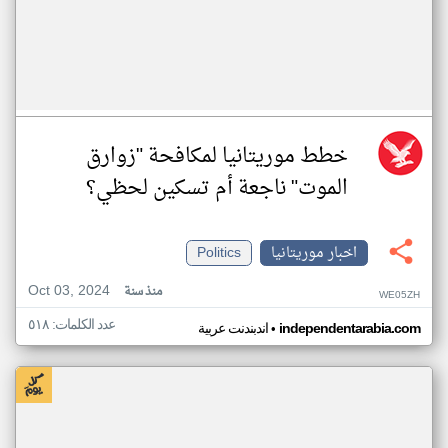
خطط موريتانيا لمكافحة "زوارق
الموت" ناجعة أم تسكين لحظي؟
اخبار موريتانيا
Politics
Oct 03, 2024
منذ سنة
WE05ZH
عدد الكلمات: ٥١٨
•
independentarabia.com
اندبندنت عربية