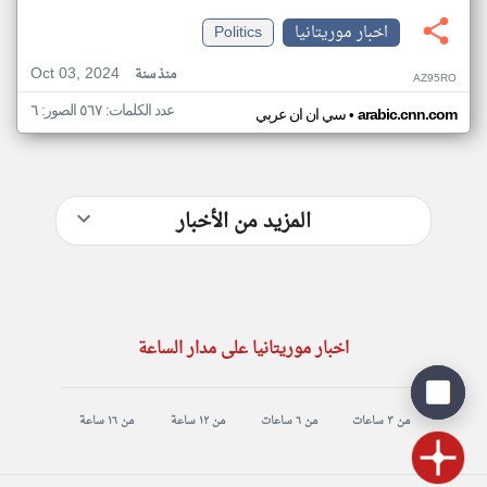
اخبار موريتانيا
Politics
Oct 03, 2024
منذ سنة
AZ95RO
عدد الكلمات: ٥٦٧ الصور: ٦
•
arabic.cnn.com
سي ان ان عربي
المزيد من الأخبار
اخبار موريتانيا على مدار الساعة
من ٣ ساعات
من ٦ ساعات
من ١٢ ساعة
من ١٦ ساعة