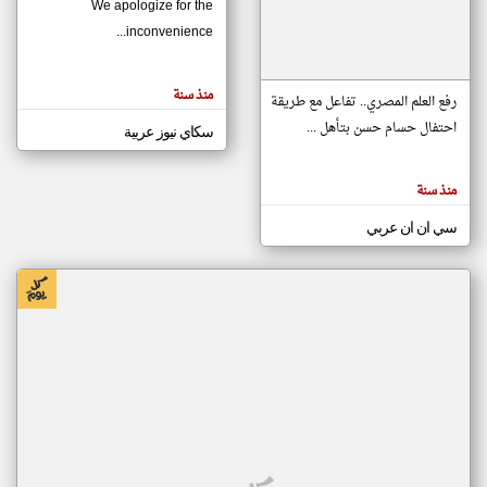
We apologize for the
inconvenience...
klyoum.com
تغيير الدولة
منذ سنة
تعبر
رفع العلم المصري.. تفاعل مع طريقة
مصادر الأخبار من موريتانيا
المقالات
الموجوده
احتفال حسام حسن بتأهل ...
سكاي نيوز عربية
اخبار موريتانيا على مدار الساعة
هنا عن
وجهة
نظر
أهم اخبار موريتانيا العاجلة والمباشرة
كاتبيها.
منذ سنة
سي ان ان عربي