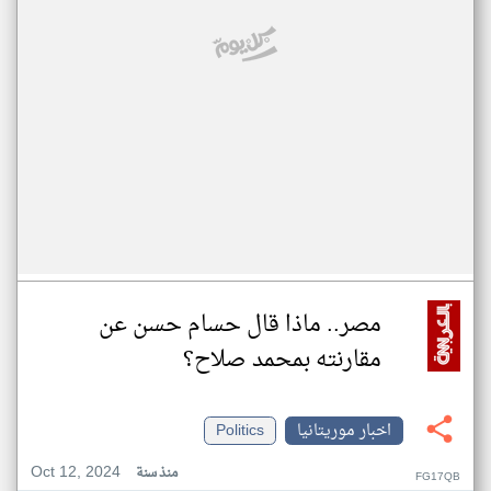
مصر.. ماذا قال حسام حسن عن
مقارنته بمحمد صلاح؟
اخبار موريتانيا
Politics
Oct 12, 2024
منذ سنة
FG17QB