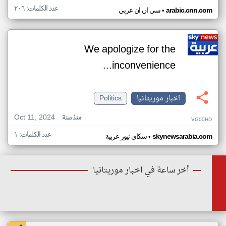
عدد الكلمات: ٢٠٦
•
arabic.cnn.com
سي ان ان عربي
We apologize for the
inconvenience...
اخبار موريتانيا
Politics
Oct 11, 2024
منذ سنة
VG00HD
عدد الكلمات: ١
•
skynewsarabia.com
سكاي نيوز عربية
أخر ساعة في اخبار موريتانيا