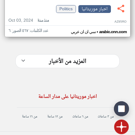
اخبار موريتانيا
Politics
Oct 03, 2024
منذ سنة
AZ95RO
عدد الكلمات: ٥٦٧ الصور: ٦
•
arabic.cnn.com
سي ان ان عربي
المزيد من الأخبار
اخبار موريتانيا على مدار الساعة
من ٣ ساعات
من ٦ ساعات
من ١٢ ساعة
من ١٦ ساعة