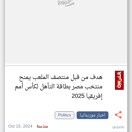
هدف من قبل منتصف الملعب يمنح
منتخب مصر بطاقة التأهل لكأس أمم
إفريقيا 2025
اخبار موريتانيا
Politics
Oct 15, 2024
منذ سنة
UP28TR