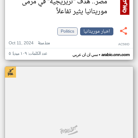
مصر.. هدف "تريزيجيه" في مرمى
موريتانيا يثير تفاعلاً
اخبار موريتانيا
Politics
Oct 11, 2024
منذ سنة
AC58ID
عدد الكلمات: ١٠٩ ميديا: ٥
•
arabic.cnn.com
سي ان ان عربي