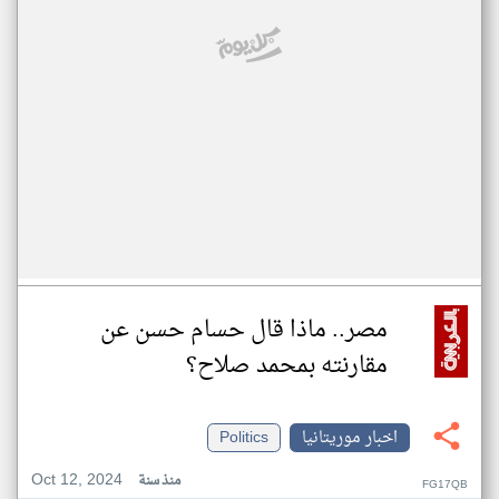
مصر.. ماذا قال حسام حسن عن
مقارنته بمحمد صلاح؟
اخبار موريتانيا
Politics
Oct 12, 2024
منذ سنة
FG17QB