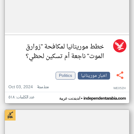
خطط موريتانيا لمكافحة "زوارق
الموت" ناجعة أم تسكين لحظي؟
اخبار موريتانيا
Politics
Oct 03, 2024
منذ سنة
WE05ZH
عدد الكلمات: ٥١٨
•
independentarabia.com
اندبندنت عربية