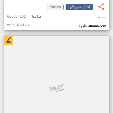
اخبار موريتانيا
Politics
Oct 03, 2024
منذ سنة
UA49OS
عدد الكلمات: ٣٧٩
•
alhurra.com
الحرة