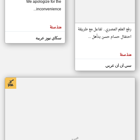
We apologize for the
inconvenience...
klyoum.com
تغيير الدولة
منذ سنة
تعبر
رفع العلم المصري.. تفاعل مع طريقة
مصادر الأخبار من موريتانيا
المقالات
الموجوده
احتفال حسام حسن بتأهل ...
سكاي نيوز عربية
اخبار موريتانيا على مدار الساعة
هنا عن
وجهة
نظر
أهم اخبار موريتانيا العاجلة والمباشرة
كاتبيها.
منذ سنة
سي ان ان عربي