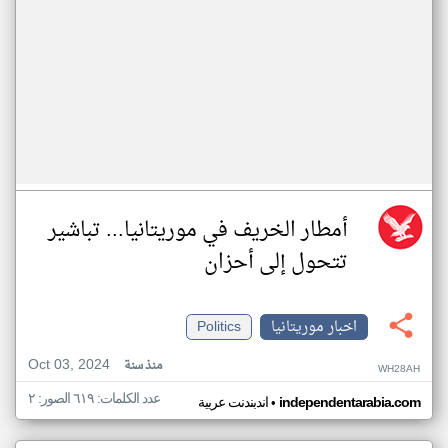
أمطار الخريف في موريتانيا... تباشير
تتحول إلى أحزان
اخبار موريتانيا
Politics
Oct 03, 2024
منذ سنة
WH28AH
عدد الكلمات: ٦١٩ الصور: ٢
•
independentarabia.com
اندبندنت عربية