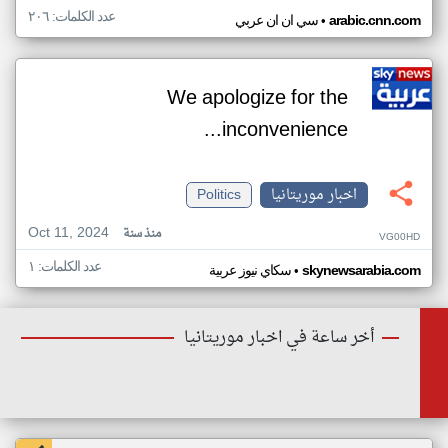
عدد الكلمات: ٢٠٦
•
arabic.cnn.com
سي ان ان عربي
We apologize for the
inconvenience...
اخبار موريتانيا
Politics
Oct 11, 2024
منذ سنة
VG00HD
عدد الكلمات: ١
•
skynewsarabia.com
سكاي نيوز عربية
أخر ساعة في اخبار موريتانيا