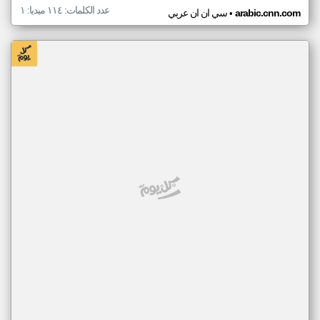
عدد الكلمات: ١١٤ ميديا: ١
•
arabic.cnn.com
سي ان ان عربي