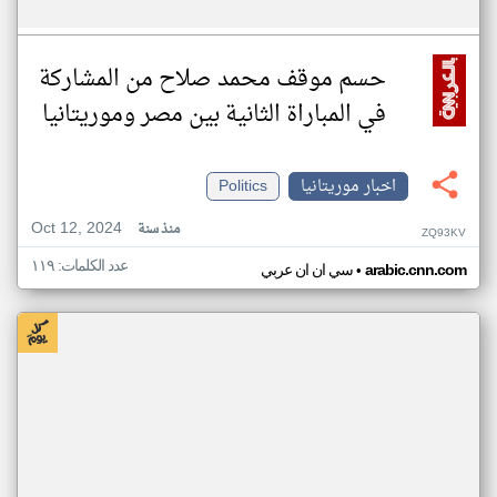
حسم موقف محمد صلاح من المشاركة
في المباراة الثانية بين مصر وموريتانيا
اخبار موريتانيا
Politics
Oct 12, 2024
منذ سنة
ZQ93KV
عدد الكلمات: ١١٩
•
arabic.cnn.com
سي ان ان عربي