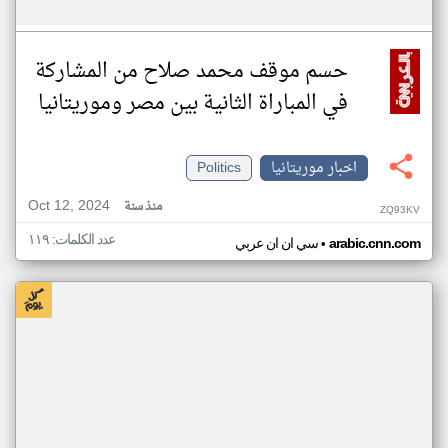
حسم موقف محمد صلاح من المشاركة
في المباراة الثانية بين مصر وموريتانيا
اخبار موريتانيا
Politics
Oct 12, 2024
منذ سنة
ZQ93KV
عدد الكلمات: ١١٩
•
arabic.cnn.com
سي ان ان عربي