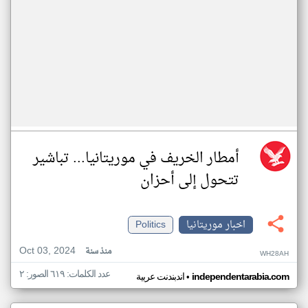
أمطار الخريف في موريتانيا... تباشير
تتحول إلى أحزان
اخبار موريتانيا
Politics
Oct 03, 2024
منذ سنة
WH28AH
عدد الكلمات: ٦١٩ الصور: ٢
•
independentarabia.com
اندبندنت عربية