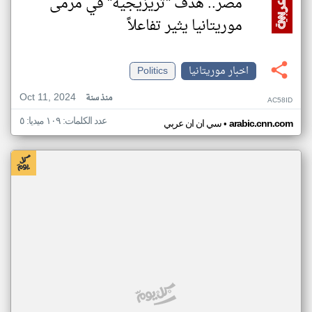
مصر.. هدف "تريزيجيه" في مرمى
موريتانيا يثير تفاعلاً
اخبار موريتانيا
Politics
Oct 11, 2024
منذ سنة
AC58ID
عدد الكلمات: ١٠٩ ميديا: ٥
•
arabic.cnn.com
سي ان ان عربي