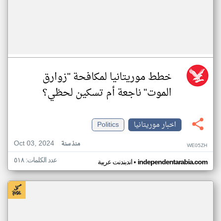
خطط موريتانيا لمكافحة "زوارق
الموت" ناجعة أم تسكين لحظي؟
اخبار موريتانيا
Politics
Oct 03, 2024
منذ سنة
WE05ZH
عدد الكلمات: ٥١٨
•
independentarabia.com
اندبندنت عربية