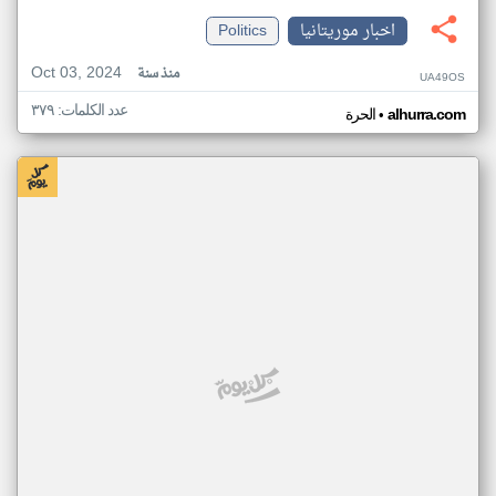
اخبار موريتانيا
Politics
Oct 03, 2024
منذ سنة
UA49OS
عدد الكلمات: ٣٧٩
•
alhurra.com
الحرة