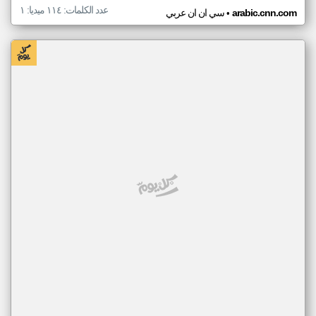
عدد الكلمات: ١١٤ ميديا: ١
•
arabic.cnn.com
سي ان ان عربي