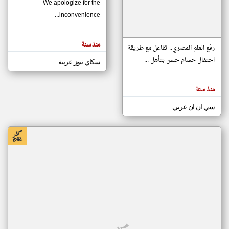
We apologize for the
inconvenience...
klyoum.com
تغيير الدولة
منذ سنة
تعبر
رفع العلم المصري.. تفاعل مع طريقة
مصادر الأخبار من موريتانيا
المقالات
الموجوده
احتفال حسام حسن بتأهل ...
سكاي نيوز عربية
اخبار موريتانيا على مدار الساعة
هنا عن
وجهة
نظر
أهم اخبار موريتانيا العاجلة والمباشرة
كاتبيها.
منذ سنة
سي ان ان عربي