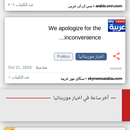
عدد الكلمات: ٢٠٦
•
arabic.cnn.com
سي ان ان عربي
We apologize for the
inconvenience...
اخبار موريتانيا
Politics
Oct 11, 2024
منذ سنة
VG00HD
عدد الكلمات: ١
•
skynewsarabia.com
سكاي نيوز عربية
أخر ساعة في اخبار موريتانيا