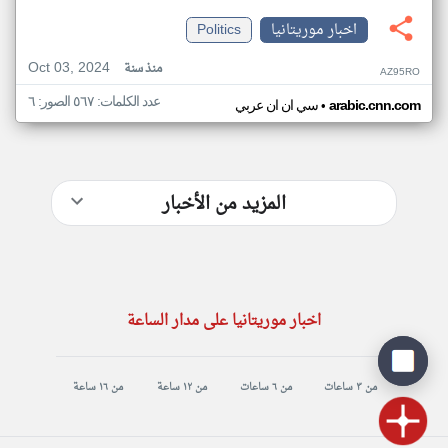
اخبار موريتانيا
Politics
Oct 03, 2024
منذ سنة
AZ95RO
عدد الكلمات: ٥٦٧ الصور: ٦
•
arabic.cnn.com
سي ان ان عربي
المزيد من الأخبار
اخبار موريتانيا على مدار الساعة
من ٣ ساعات
من ٦ ساعات
من ١٢ ساعة
من ١٦ ساعة