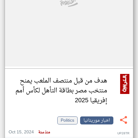
هدف من قبل منتصف الملعب يمنح
منتخب مصر بطاقة التأهل لكأس أمم
إفريقيا 2025
اخبار موريتانيا
Politics
Oct 15, 2024
منذ سنة
UP28TR