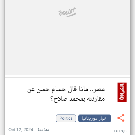
مصر.. ماذا قال حسام حسن عن
مقارنته بمحمد صلاح؟
اخبار موريتانيا
Politics
Oct 12, 2024
منذ سنة
FG17QB