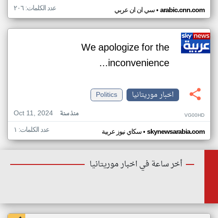
عدد الكلمات: ٢٠٦
•
arabic.cnn.com
سي ان ان عربي
We apologize for the
inconvenience...
اخبار موريتانيا
Politics
Oct 11, 2024
منذ سنة
VG00HD
عدد الكلمات: ١
•
skynewsarabia.com
سكاي نيوز عربية
أخر ساعة في اخبار موريتانيا