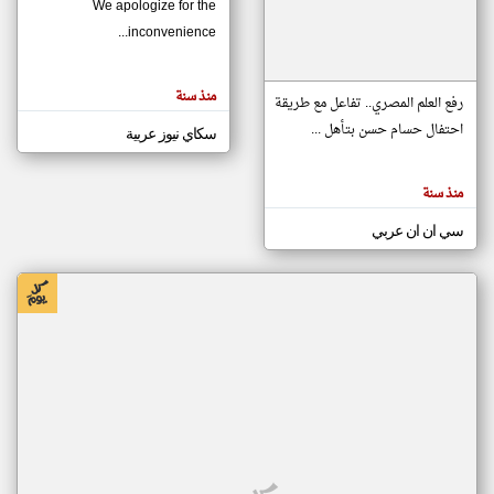
We apologize for the
inconvenience...
klyoum.com
تغيير الدولة
منذ سنة
تعبر
رفع العلم المصري.. تفاعل مع طريقة
مصادر الأخبار من موريتانيا
المقالات
الموجوده
احتفال حسام حسن بتأهل ...
سكاي نيوز عربية
اخبار موريتانيا على مدار الساعة
هنا عن
وجهة
نظر
أهم اخبار موريتانيا العاجلة والمباشرة
كاتبيها.
منذ سنة
سي ان ان عربي