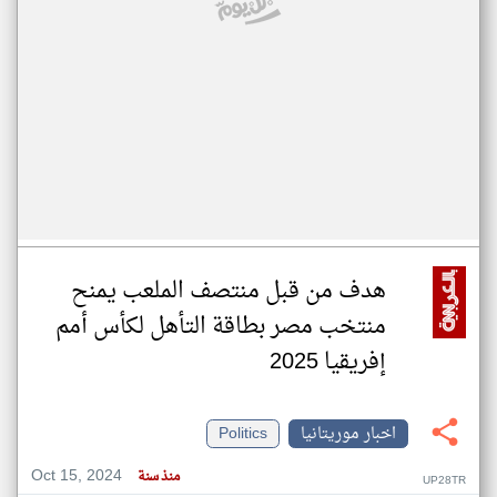
هدف من قبل منتصف الملعب يمنح
منتخب مصر بطاقة التأهل لكأس أمم
إفريقيا 2025
اخبار موريتانيا
Politics
Oct 15, 2024
منذ سنة
UP28TR