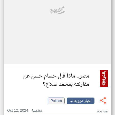
مصر.. ماذا قال حسام حسن عن
مقارنته بمحمد صلاح؟
اخبار موريتانيا
Politics
Oct 12, 2024
منذ سنة
FG17QB