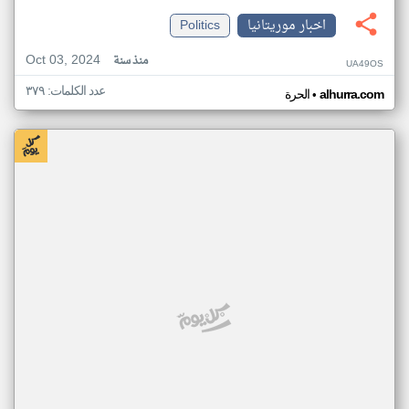
اخبار موريتانيا
Politics
Oct 03, 2024
منذ سنة
UA49OS
عدد الكلمات: ٣٧٩
•
alhurra.com
الحرة