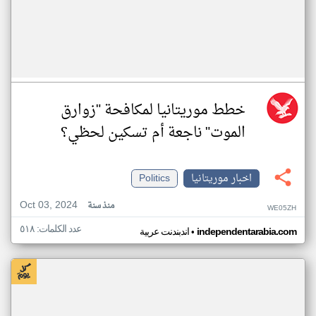
خطط موريتانيا لمكافحة "زوارق
الموت" ناجعة أم تسكين لحظي؟
اخبار موريتانيا
Politics
Oct 03, 2024
منذ سنة
WE05ZH
عدد الكلمات: ٥١٨
•
independentarabia.com
اندبندنت عربية