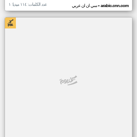
عدد الكلمات: ١١٤ ميديا: ١
•
arabic.cnn.com
سي ان ان عربي