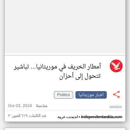
أمطار الخريف في موريتانيا... تباشير
تتحول إلى أحزان
اخبار موريتانيا
Politics
Oct 03, 2024
منذ سنة
WH28AH
عدد الكلمات: ٦١٩ الصور: ٢
•
independentarabia.com
اندبندنت عربية