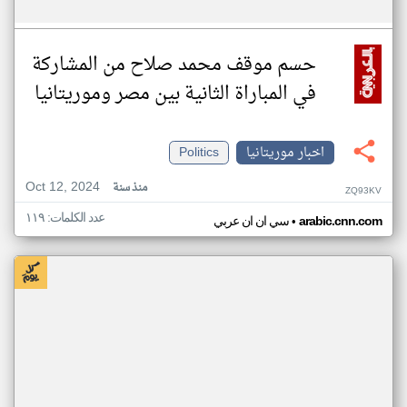
حسم موقف محمد صلاح من المشاركة
في المباراة الثانية بين مصر وموريتانيا
اخبار موريتانيا
Politics
Oct 12, 2024
منذ سنة
ZQ93KV
عدد الكلمات: ١١٩
•
arabic.cnn.com
سي ان ان عربي