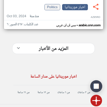
اخبار موريتانيا
Politics
Oct 03, 2024
منذ سنة
AZ95RO
عدد الكلمات: ٥٦٧ الصور: ٦
•
arabic.cnn.com
سي ان ان عربي
المزيد من الأخبار
اخبار موريتانيا على مدار الساعة
من ٣ ساعات
من ٦ ساعات
من ١٢ ساعة
من ١٦ ساعة