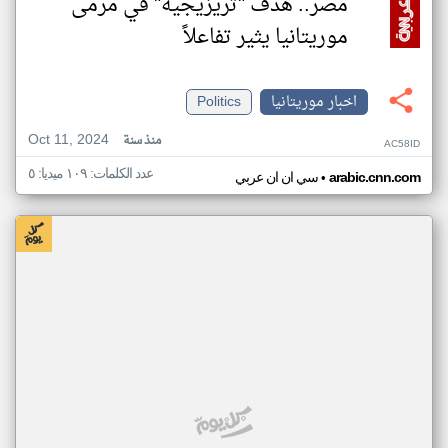
مصر.. هدف "تريزيجيه" في مرمى
موريتانيا يثير تفاعلاً
اخبار موريتانيا
Politics
Oct 11, 2024
منذ سنة
AC58ID
عدد الكلمات: ١٠٩ ميديا: ٥
•
arabic.cnn.com
سي ان ان عربي