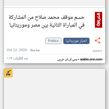
حسم موقف محمد صلاح من المشاركة
في المباراة الثانية بين مصر وموريتانيا
اخبار موريتانيا
Politics
Oct 12, 2024
منذ سنة
ZQ93KV
عدد الكلمات: ١١٩
•
arabic.cnn.com
سي ان ان عربي