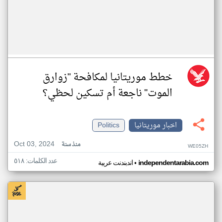
خطط موريتانيا لمكافحة "زوارق
الموت" ناجعة أم تسكين لحظي؟
اخبار موريتانيا
Politics
Oct 03, 2024
منذ سنة
WE05ZH
عدد الكلمات: ٥١٨
•
independentarabia.com
اندبندنت عربية