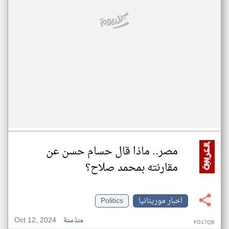
مصر.. ماذا قال حسام حسن عن
مقارنته بمحمد صلاح؟
اخبار موريتانيا
Politics
Oct 12, 2024
منذ سنة
FG17QB