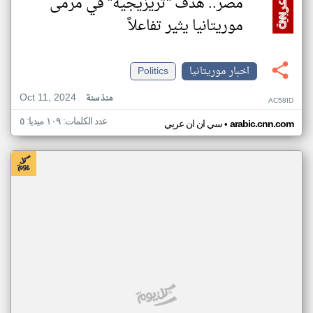
مصر.. هدف "تريزيجيه" في مرمى
موريتانيا يثير تفاعلاً
اخبار موريتانيا
Politics
Oct 11, 2024
منذ سنة
AC58ID
عدد الكلمات: ١٠٩ ميديا: ٥
•
arabic.cnn.com
سي ان ان عربي