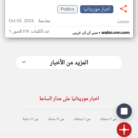
اخبار موريتانيا
Politics
Oct 03, 2024
منذ سنة
AZ95RO
عدد الكلمات: ٥٦٧ الصور: ٦
•
arabic.cnn.com
سي ان ان عربي
المزيد من الأخبار
اخبار موريتانيا على مدار الساعة
من ٣ ساعات
من ٦ ساعات
من ١٢ ساعة
من ١٦ ساعة