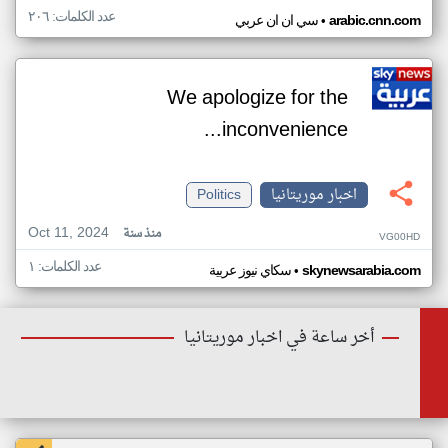
عدد الكلمات: ٢٠٦
•
arabic.cnn.com
سي ان ان عربي
We apologize for the
inconvenience...
اخبار موريتانيا
Politics
Oct 11, 2024
منذ سنة
VG00HD
عدد الكلمات: ١
•
skynewsarabia.com
سكاي نيوز عربية
أخر ساعة في اخبار موريتانيا