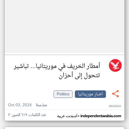
أمطار الخريف في موريتانيا... تباشير
تتحول إلى أحزان
اخبار موريتانيا
Politics
Oct 03, 2024
منذ سنة
WH28AH
عدد الكلمات: ٦١٩ الصور: ٢
•
independentarabia.com
اندبندنت عربية