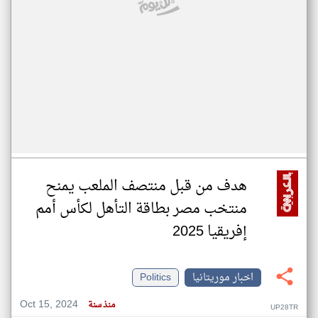
هدف من قبل منتصف الملعب يمنح
منتخب مصر بطاقة التأهل لكأس أمم
إفريقيا 2025
اخبار موريتانيا
Politics
Oct 15, 2024
منذ سنة
UP28TR