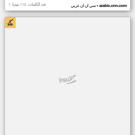
عدد الكلمات: ١١٤ ميديا: ١
•
arabic.cnn.com
سي ان ان عربي