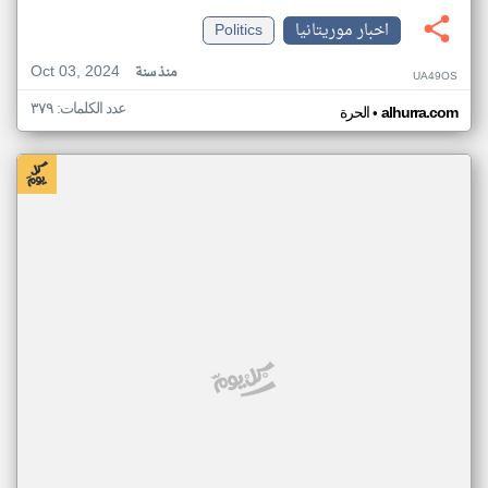
اخبار موريتانيا
Politics
Oct 03, 2024
منذ سنة
UA49OS
عدد الكلمات: ٣٧٩
•
alhurra.com
الحرة