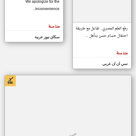
We apologize for the
inconvenience...
klyoum.com
تغيير الدولة
منذ سنة
تعبر
رفع العلم المصري.. تفاعل مع طريقة
مصادر الأخبار من موريتانيا
المقالات
الموجوده
احتفال حسام حسن بتأهل ...
سكاي نيوز عربية
اخبار موريتانيا على مدار الساعة
هنا عن
وجهة
نظر
أهم اخبار موريتانيا العاجلة والمباشرة
كاتبيها.
منذ سنة
سي ان ان عربي