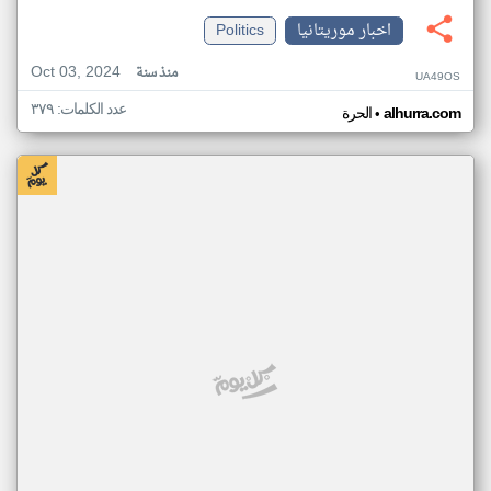
اخبار موريتانيا
Politics
Oct 03, 2024
منذ سنة
UA49OS
عدد الكلمات: ٣٧٩
•
alhurra.com
الحرة