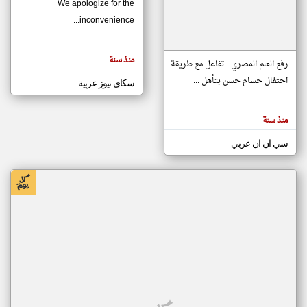
We apologize for the
inconvenience...
klyoum.com
تغيير الدولة
منذ سنة
تعبر
رفع العلم المصري.. تفاعل مع طريقة
مصادر الأخبار من موريتانيا
المقالات
الموجوده
احتفال حسام حسن بتأهل ...
سكاي نيوز عربية
اخبار موريتانيا على مدار الساعة
هنا عن
وجهة
نظر
أهم اخبار موريتانيا العاجلة والمباشرة
كاتبيها.
منذ سنة
سي ان ان عربي