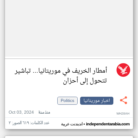
أمطار الخريف في موريتانيا... تباشير
تتحول إلى أحزان
اخبار موريتانيا
Politics
Oct 03, 2024
منذ سنة
WH28AH
عدد الكلمات: ٦١٩ الصور: ٢
•
independentarabia.com
اندبندنت عربية