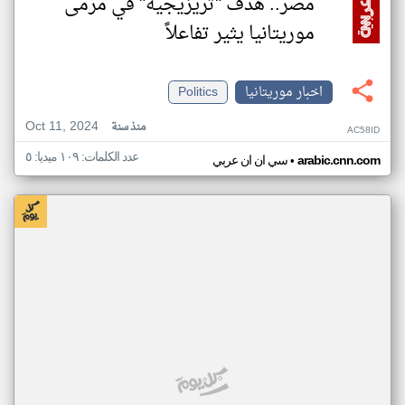
مصر.. هدف "تريزيجيه" في مرمى
موريتانيا يثير تفاعلاً
اخبار موريتانيا
Politics
Oct 11, 2024
منذ سنة
AC58ID
عدد الكلمات: ١٠٩ ميديا: ٥
•
arabic.cnn.com
سي ان ان عربي