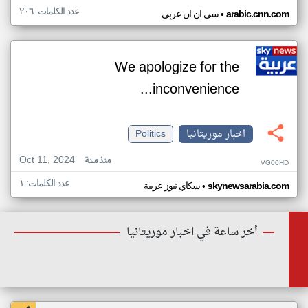
عدد الكلمات: ٢٠٦
•
arabic.cnn.com
سي ان ان عربي
We apologize for the
inconvenience...
اخبار موريتانيا
Politics
Oct 11, 2024
منذ سنة
VG00HD
عدد الكلمات: ١
•
skynewsarabia.com
سكاي نيوز عربية
أخر ساعة في اخبار موريتانيا