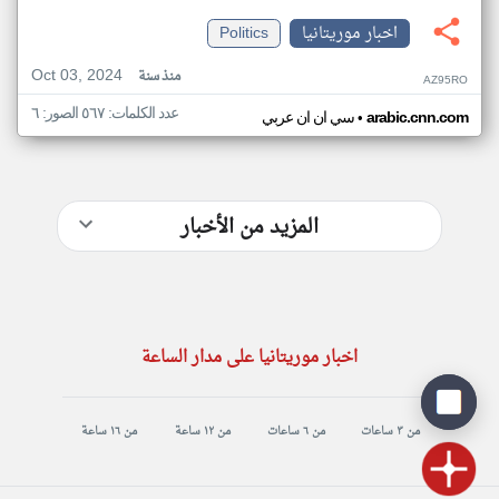
اخبار موريتانيا
Politics
Oct 03, 2024
منذ سنة
AZ95RO
عدد الكلمات: ٥٦٧ الصور: ٦
•
arabic.cnn.com
سي ان ان عربي
المزيد من الأخبار
اخبار موريتانيا على مدار الساعة
من ٣ ساعات
من ٦ ساعات
من ١٢ ساعة
من ١٦ ساعة