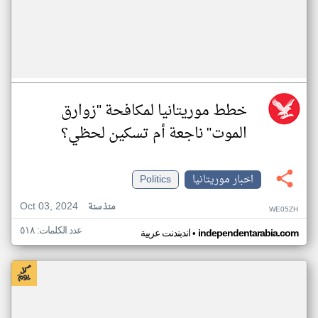
خطط موريتانيا لمكافحة "زوارق
الموت" ناجعة أم تسكين لحظي؟
اخبار موريتانيا
Politics
Oct 03, 2024
منذ سنة
WE05ZH
عدد الكلمات: ٥١٨
•
independentarabia.com
اندبندنت عربية