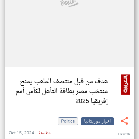
هدف من قبل منتصف الملعب يمنح
منتخب مصر بطاقة التأهل لكأس أمم
إفريقيا 2025
اخبار موريتانيا
Politics
Oct 15, 2024
منذ سنة
UP28TR