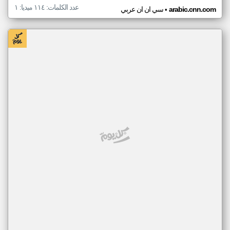
عدد الكلمات: ١١٤ ميديا: ١
•
arabic.cnn.com
سي ان ان عربي