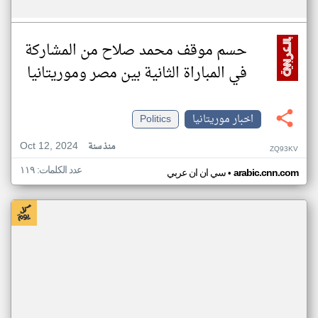
حسم موقف محمد صلاح من المشاركة
في المباراة الثانية بين مصر وموريتانيا
اخبار موريتانيا
Politics
Oct 12, 2024
منذ سنة
ZQ93KV
عدد الكلمات: ١١٩
•
arabic.cnn.com
سي ان ان عربي