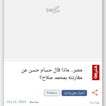
مصر.. ماذا قال حسام حسن عن
مقارنته بمحمد صلاح؟
اخبار موريتانيا
Politics
Oct 12, 2024
منذ سنة
FG17QB