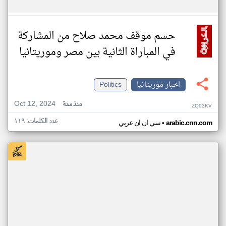
حسم موقف محمد صلاح من المشاركة
في المباراة الثانية بين مصر وموريتانيا
اخبار موريتانيا
Politics
Oct 12, 2024
منذ سنة
ZQ93KV
عدد الكلمات: ١١٩
•
arabic.cnn.com
سي ان ان عربي