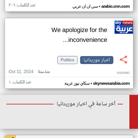
عدد الكلمات: ٢٠٦
•
arabic.cnn.com
سي ان ان عربي
We apologize for the
inconvenience...
اخبار موريتانيا
Politics
Oct 11, 2024
منذ سنة
VG00HD
عدد الكلمات: ١
•
skynewsarabia.com
سكاي نيوز عربية
أخر ساعة في اخبار موريتانيا