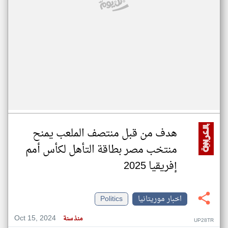
هدف من قبل منتصف الملعب يمنح
منتخب مصر بطاقة التأهل لكأس أمم
إفريقيا 2025
اخبار موريتانيا
Politics
Oct 15, 2024
منذ سنة
UP28TR