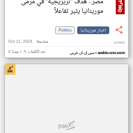
مصر.. هدف "تريزيجيه" في مرمى
موريتانيا يثير تفاعلاً
اخبار موريتانيا
Politics
Oct 11, 2024
منذ سنة
AC58ID
عدد الكلمات: ١٠٩ ميديا: ٥
•
arabic.cnn.com
سي ان ان عربي