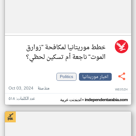
خطط موريتانيا لمكافحة "زوارق
الموت" ناجعة أم تسكين لحظي؟
اخبار موريتانيا
Politics
Oct 03, 2024
منذ سنة
WE05ZH
عدد الكلمات: ٥١٨
•
independentarabia.com
اندبندنت عربية