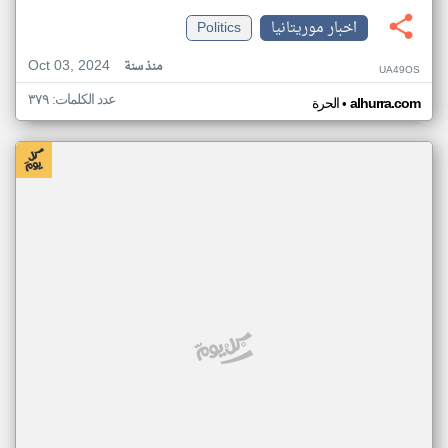
اخبار موريتانيا
Politics
Oct 03, 2024
منذ سنة
UA49OS
عدد الكلمات: ٣٧٩
•
alhurra.com
الحرة