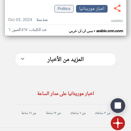
اخبار موريتانيا
Politics
Oct 03, 2024
منذ سنة
AZ95RO
عدد الكلمات: ٥٦٧ الصور: ٦
•
arabic.cnn.com
سي ان ان عربي
المزيد من الأخبار
اخبار موريتانيا على مدار الساعة
من ٣ ساعات
من ٦ ساعات
من ١٢ ساعة
من ١٦ ساعة