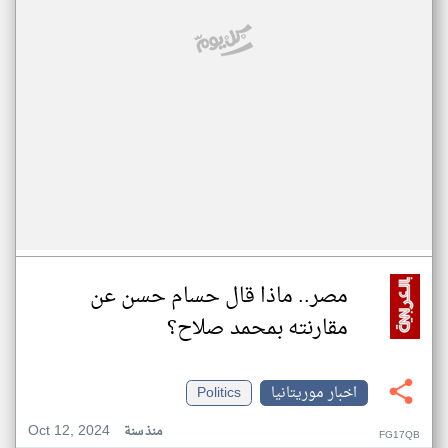
مصر.. ماذا قال حسام حسن عن
مقارنته بمحمد صلاح؟
اخبار موريتانيا
Politics
Oct 12, 2024
منذ سنة
FG17QB