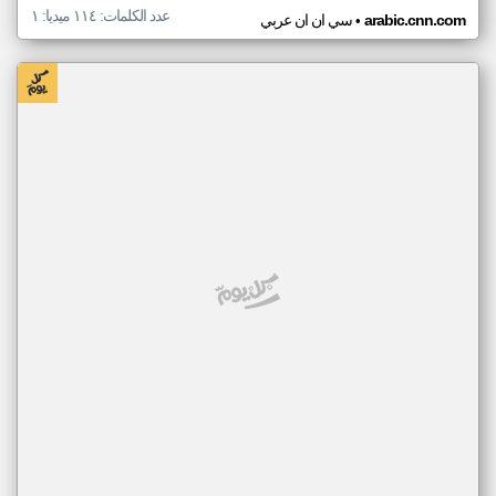
عدد الكلمات: ١١٤ ميديا: ١
•
arabic.cnn.com
سي ان ان عربي