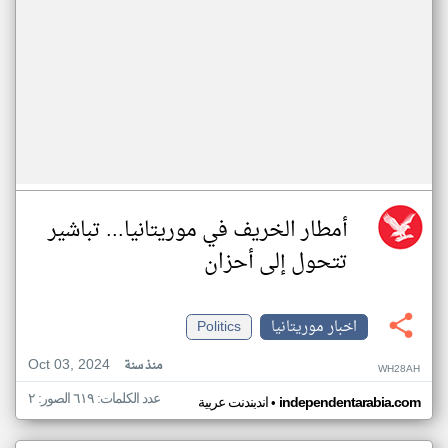
أمطار الخريف في موريتانيا... تباشير
تتحول إلى أحزان
اخبار موريتانيا
Politics
Oct 03, 2024
منذ سنة
WH28AH
عدد الكلمات: ٦١٩ الصور: ٢
•
independentarabia.com
اندبندنت عربية