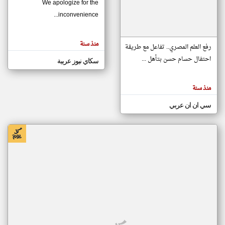
We apologize for the
inconvenience...
klyoum.com
تغيير الدولة
منذ سنة
تعبر
رفع العلم المصري.. تفاعل مع طريقة
مصادر الأخبار من موريتانيا
المقالات
الموجوده
احتفال حسام حسن بتأهل ...
سكاي نيوز عربية
اخبار موريتانيا على مدار الساعة
هنا عن
وجهة
نظر
أهم اخبار موريتانيا العاجلة والمباشرة
كاتبيها.
منذ سنة
سي ان ان عربي