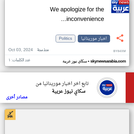
We apologize for the
inconvenience...
اخبار موريتانيا
Politics
Oct 03, 2024
منذ سنة
BY84XM
عدد الكلمات: ١
•
skynewsarabia.com
سكاي نيوز عربية
تابع اخر اخبار موريتانيا من
سكاي نيوز عربية
مصادر أخرى