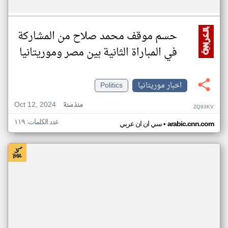
حسم موقف محمد صلاح من المشاركة
في المباراة الثانية بين مصر وموريتانيا
اخبار موريتانيا
Politics
Oct 12, 2024
منذ سنة
ZQ93KV
عدد الكلمات: ١١٩
•
arabic.cnn.com
سي ان ان عربي