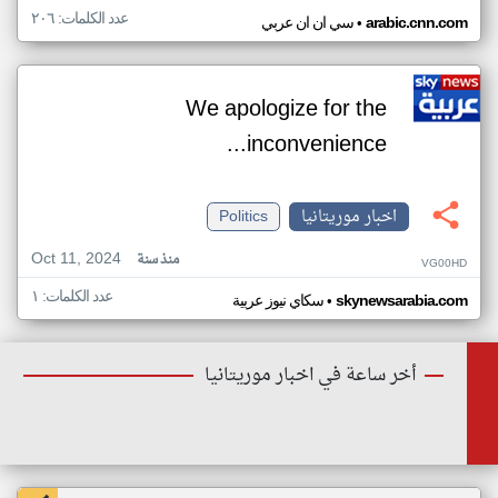
عدد الكلمات: ٢٠٦
•
arabic.cnn.com
سي ان ان عربي
We apologize for the
inconvenience...
اخبار موريتانيا
Politics
Oct 11, 2024
منذ سنة
VG00HD
عدد الكلمات: ١
•
skynewsarabia.com
سكاي نيوز عربية
أخر ساعة في اخبار موريتانيا