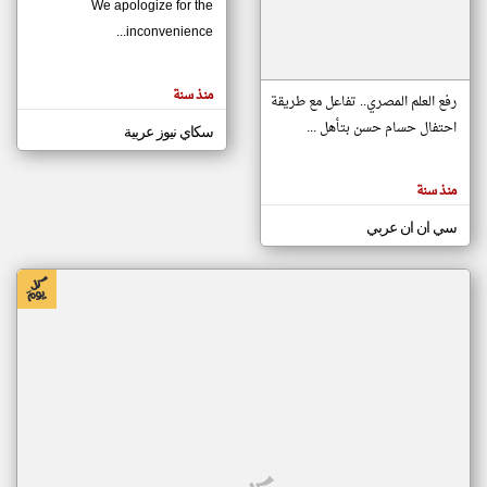
We apologize for the
inconvenience...
klyoum.com
تغيير الدولة
منذ سنة
تعبر
رفع العلم المصري.. تفاعل مع طريقة
مصادر الأخبار من موريتانيا
المقالات
الموجوده
احتفال حسام حسن بتأهل ...
سكاي نيوز عربية
اخبار موريتانيا على مدار الساعة
هنا عن
وجهة
نظر
أهم اخبار موريتانيا العاجلة والمباشرة
كاتبيها.
منذ سنة
سي ان ان عربي