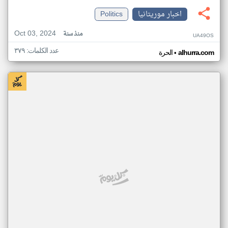
اخبار موريتانيا
Politics
Oct 03, 2024
منذ سنة
UA49OS
عدد الكلمات: ٣٧٩
•
alhurra.com
الحرة