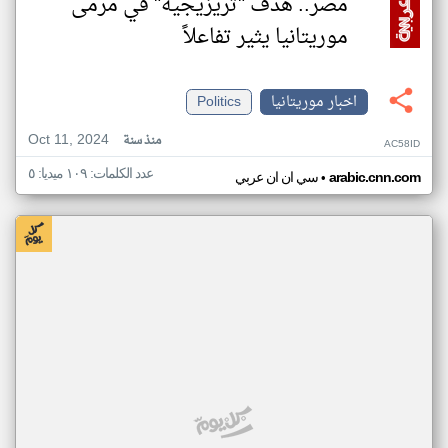
مصر.. هدف "تريزيجيه" في مرمى
موريتانيا يثير تفاعلاً
اخبار موريتانيا
Politics
Oct 11, 2024
منذ سنة
AC58ID
عدد الكلمات: ١٠٩ ميديا: ٥
•
arabic.cnn.com
سي ان ان عربي