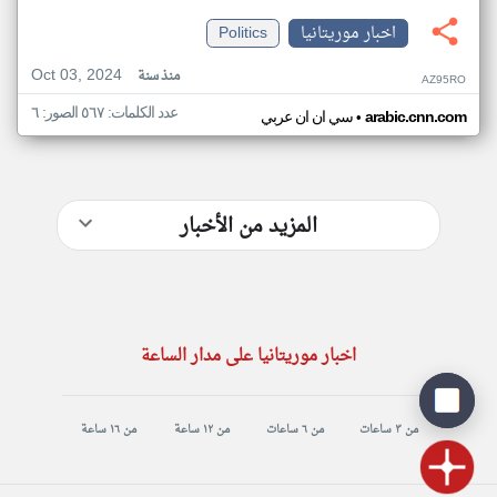
اخبار موريتانيا
Politics
Oct 03, 2024
منذ سنة
AZ95RO
عدد الكلمات: ٥٦٧ الصور: ٦
•
arabic.cnn.com
سي ان ان عربي
المزيد من الأخبار
اخبار موريتانيا على مدار الساعة
من ٣ ساعات
من ٦ ساعات
من ١٢ ساعة
من ١٦ ساعة