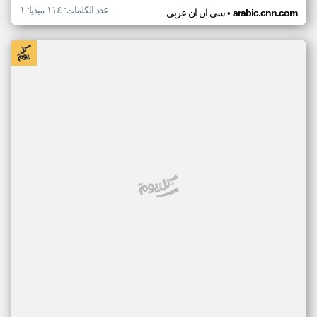
عدد الكلمات: ١١٤ ميديا: ١
•
arabic.cnn.com
سي ان ان عربي