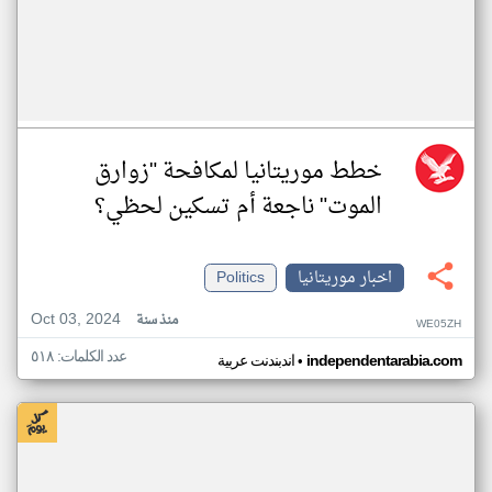
خطط موريتانيا لمكافحة "زوارق
الموت" ناجعة أم تسكين لحظي؟
اخبار موريتانيا
Politics
Oct 03, 2024
منذ سنة
WE05ZH
عدد الكلمات: ٥١٨
•
independentarabia.com
اندبندنت عربية