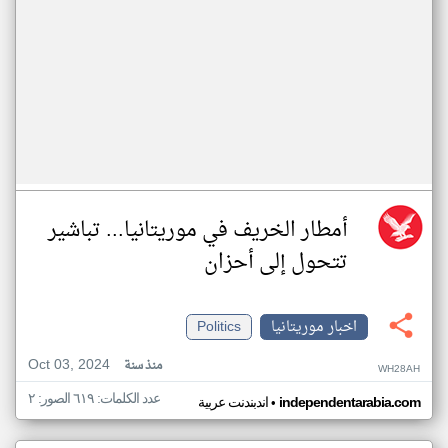
أمطار الخريف في موريتانيا... تباشير
تتحول إلى أحزان
اخبار موريتانيا
Politics
Oct 03, 2024
منذ سنة
WH28AH
عدد الكلمات: ٦١٩ الصور: ٢
•
independentarabia.com
اندبندنت عربية