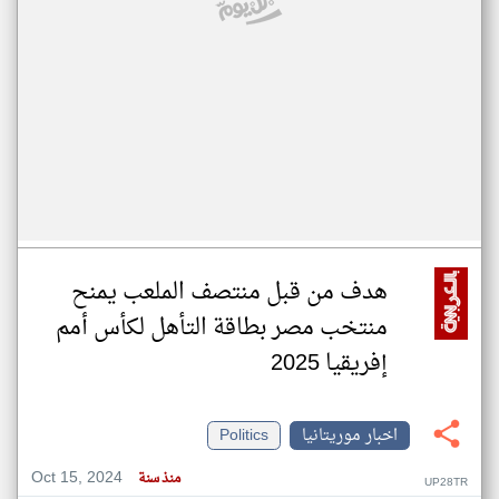
هدف من قبل منتصف الملعب يمنح
منتخب مصر بطاقة التأهل لكأس أمم
إفريقيا 2025
اخبار موريتانيا
Politics
Oct 15, 2024
منذ سنة
UP28TR