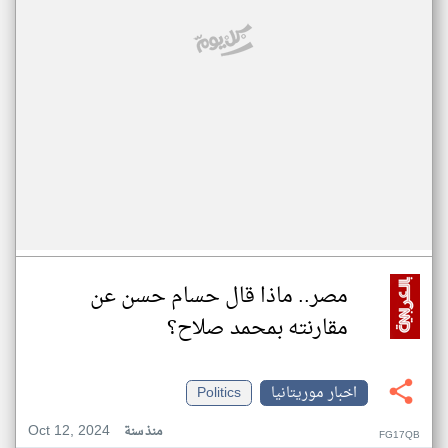
مصر.. ماذا قال حسام حسن عن
مقارنته بمحمد صلاح؟
اخبار موريتانيا
Politics
Oct 12, 2024
منذ سنة
FG17QB