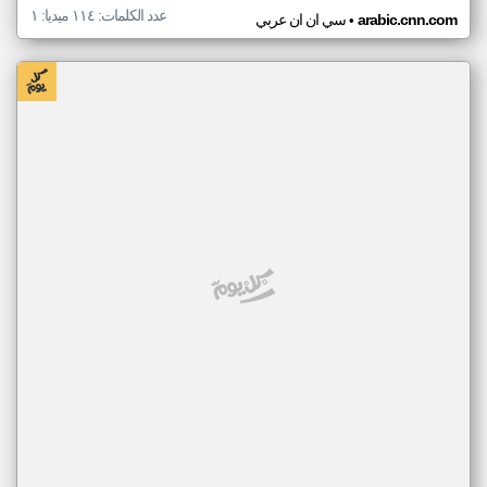
عدد الكلمات: ١١٤ ميديا: ١
•
arabic.cnn.com
سي ان ان عربي