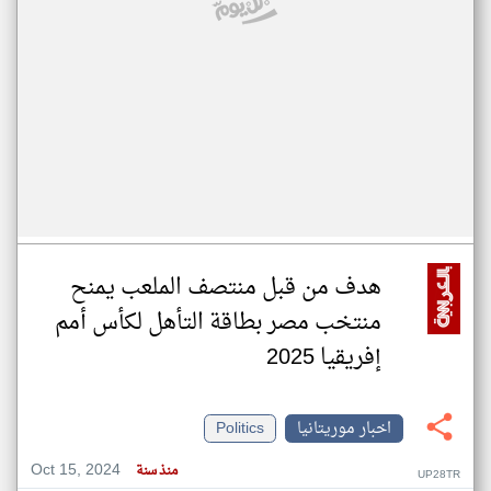
هدف من قبل منتصف الملعب يمنح
منتخب مصر بطاقة التأهل لكأس أمم
إفريقيا 2025
اخبار موريتانيا
Politics
Oct 15, 2024
منذ سنة
UP28TR