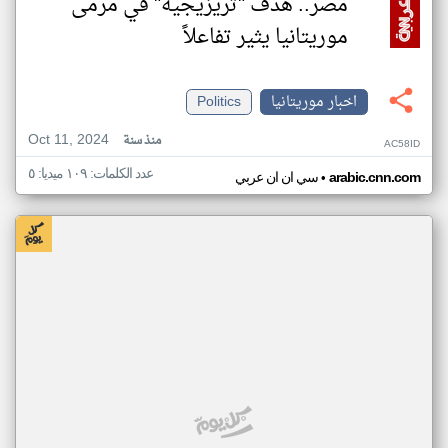
مصر.. هدف "تريزيجيه" في مرمى
موريتانيا يثير تفاعلاً
اخبار موريتانيا
Politics
Oct 11, 2024
منذ سنة
AC58ID
عدد الكلمات: ١٠٩ ميديا: ٥
•
arabic.cnn.com
سي ان ان عربي