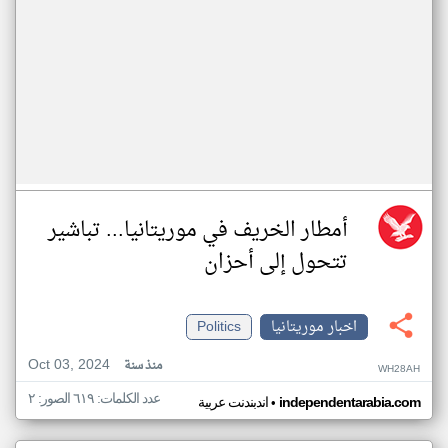
أمطار الخريف في موريتانيا... تباشير
تتحول إلى أحزان
اخبار موريتانيا
Politics
Oct 03, 2024
منذ سنة
WH28AH
عدد الكلمات: ٦١٩ الصور: ٢
•
independentarabia.com
اندبندنت عربية