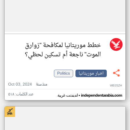
خطط موريتانيا لمكافحة "زوارق
الموت" ناجعة أم تسكين لحظي؟
اخبار موريتانيا
Politics
Oct 03, 2024
منذ سنة
WE05ZH
عدد الكلمات: ٥١٨
•
independentarabia.com
اندبندنت عربية