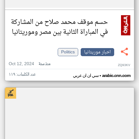
حسم موقف محمد صلاح من المشاركة
في المباراة الثانية بين مصر وموريتانيا
اخبار موريتانيا
Politics
Oct 12, 2024
منذ سنة
ZQ93KV
عدد الكلمات: ١١٩
•
arabic.cnn.com
سي ان ان عربي