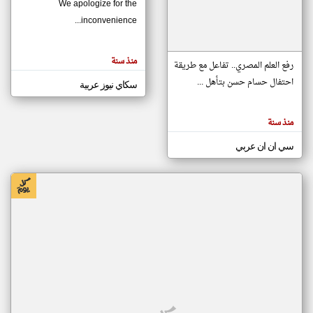
We apologize for the
inconvenience...
klyoum.com
تغيير الدولة
منذ سنة
تعبر
رفع العلم المصري.. تفاعل مع طريقة
مصادر الأخبار من موريتانيا
المقالات
الموجوده
احتفال حسام حسن بتأهل ...
سكاي نيوز عربية
اخبار موريتانيا على مدار الساعة
هنا عن
وجهة
نظر
أهم اخبار موريتانيا العاجلة والمباشرة
كاتبيها.
منذ سنة
سي ان ان عربي