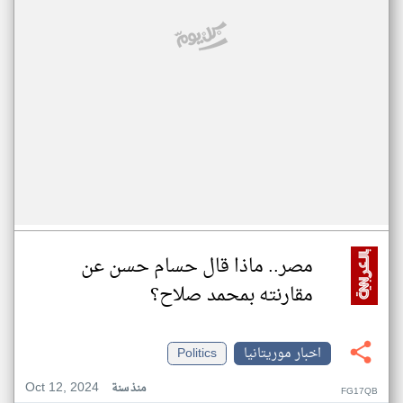
مصر.. ماذا قال حسام حسن عن
مقارنته بمحمد صلاح؟
اخبار موريتانيا
Politics
Oct 12, 2024
منذ سنة
FG17QB