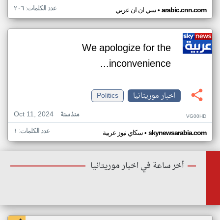
عدد الكلمات: ٢٠٦
•
arabic.cnn.com
سي ان ان عربي
We apologize for the
inconvenience...
اخبار موريتانيا
Politics
Oct 11, 2024
منذ سنة
VG00HD
عدد الكلمات: ١
•
skynewsarabia.com
سكاي نيوز عربية
أخر ساعة في اخبار موريتانيا