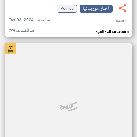
اخبار موريتانيا
Politics
Oct 03, 2024
منذ سنة
UA49OS
عدد الكلمات: ٣٧٩
•
alhurra.com
الحرة