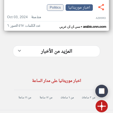
اخبار موريتانيا
Politics
Oct 03, 2024
منذ سنة
AZ95RO
عدد الكلمات: ٥٦٧ الصور: ٦
•
arabic.cnn.com
سي ان ان عربي
المزيد من الأخبار
اخبار موريتانيا على مدار الساعة
من ٣ ساعات
من ٦ ساعات
من ١٢ ساعة
من ١٦ ساعة