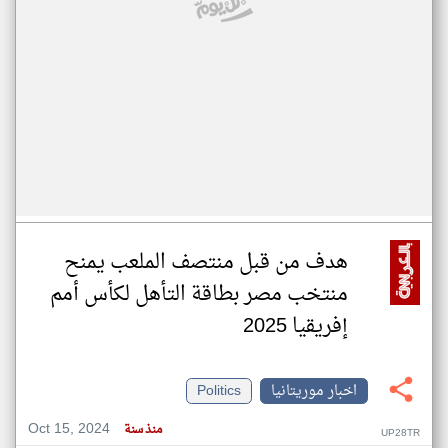
هدف من قبل منتصف الملعب يمنح
منتخب مصر بطاقة التأهل لكأس أمم
إفريقيا 2025
اخبار موريتانيا
Politics
Oct 15, 2024
منذ سنة
UP28TR