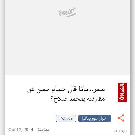
مصر.. ماذا قال حسام حسن عن
مقارنته بمحمد صلاح؟
اخبار موريتانيا
Politics
Oct 12, 2024
منذ سنة
FG17QB