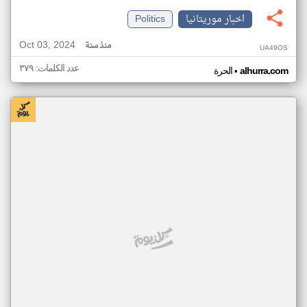
اخبار موريتانيا
Politics
Oct 03, 2024
منذ سنة
UA49OS
عدد الكلمات: ٣٧٩
•
alhurra.com
الحرة