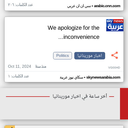
عدد الكلمات: ٢٠٦
•
arabic.cnn.com
سي ان ان عربي
We apologize for the
inconvenience...
اخبار موريتانيا
Politics
Oct 11, 2024
منذ سنة
VG00HD
عدد الكلمات: ١
•
skynewsarabia.com
سكاي نيوز عربية
أخر ساعة في اخبار موريتانيا