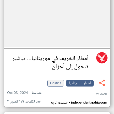
أمطار الخريف في موريتانيا... تباشير
تتحول إلى أحزان
اخبار موريتانيا
Politics
Oct 03, 2024
منذ سنة
WH28AH
عدد الكلمات: ٦١٩ الصور: ٢
•
independentarabia.com
اندبندنت عربية