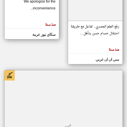
We apologize for the
inconvenience...
klyoum.com
تغيير الدولة
منذ سنة
تعبر
رفع العلم المصري.. تفاعل مع طريقة
مصادر الأخبار من موريتانيا
المقالات
الموجوده
احتفال حسام حسن بتأهل ...
سكاي نيوز عربية
اخبار موريتانيا على مدار الساعة
هنا عن
وجهة
نظر
أهم اخبار موريتانيا العاجلة والمباشرة
كاتبيها.
منذ سنة
سي ان ان عربي