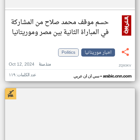
حسم موقف محمد صلاح من المشاركة
في المباراة الثانية بين مصر وموريتانيا
اخبار موريتانيا
Politics
Oct 12, 2024
منذ سنة
ZQ93KV
عدد الكلمات: ١١٩
•
arabic.cnn.com
سي ان ان عربي