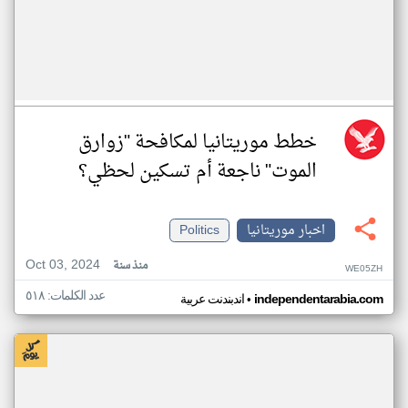
خطط موريتانيا لمكافحة "زوارق
الموت" ناجعة أم تسكين لحظي؟
اخبار موريتانيا
Politics
Oct 03, 2024
منذ سنة
WE05ZH
عدد الكلمات: ٥١٨
•
independentarabia.com
اندبندنت عربية