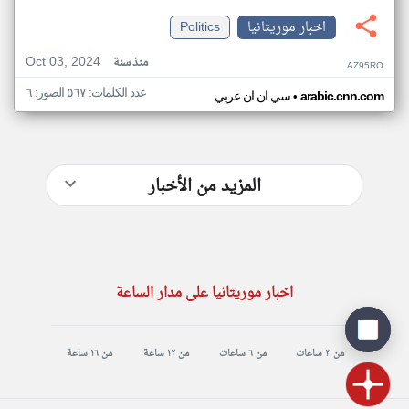
اخبار موريتانيا
Politics
Oct 03, 2024
منذ سنة
AZ95RO
عدد الكلمات: ٥٦٧ الصور: ٦
•
arabic.cnn.com
سي ان ان عربي
المزيد من الأخبار
اخبار موريتانيا على مدار الساعة
من ٣ ساعات
من ٦ ساعات
من ١٢ ساعة
من ١٦ ساعة