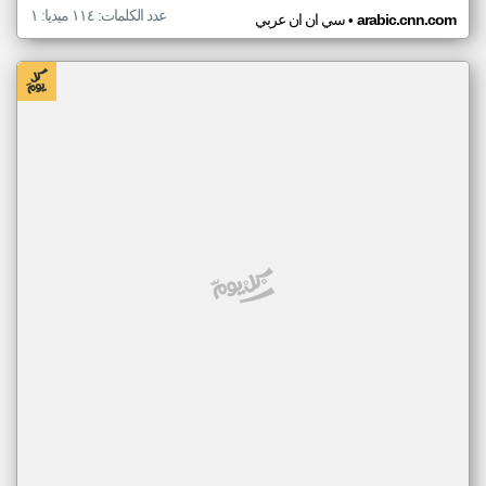
عدد الكلمات: ١١٤ ميديا: ١
•
arabic.cnn.com
سي ان ان عربي