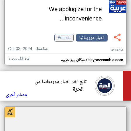
We apologize for the
inconvenience...
اخبار موريتانيا
Politics
Oct 03, 2024
منذ سنة
BY84XM
عدد الكلمات: ١
•
skynewsarabia.com
سكاي نيوز عربية
تابع اخر اخبار موريتانيا من
الحرة
مصادر أخرى