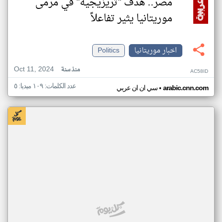
مصر.. هدف "تريزيجيه" في مرمى
موريتانيا يثير تفاعلاً
اخبار موريتانيا
Politics
Oct 11, 2024
منذ سنة
AC58ID
عدد الكلمات: ١٠٩ ميديا: ٥
•
arabic.cnn.com
سي ان ان عربي