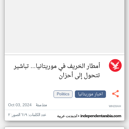
أمطار الخريف في موريتانيا... تباشير
تتحول إلى أحزان
اخبار موريتانيا
Politics
Oct 03, 2024
منذ سنة
WH28AH
عدد الكلمات: ٦١٩ الصور: ٢
•
independentarabia.com
اندبندنت عربية