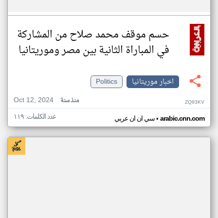
حسم موقف محمد صلاح من المشاركة
في المباراة الثانية بين مصر وموريتانيا
اخبار موريتانيا
Politics
Oct 12, 2024
منذ سنة
ZQ93KV
عدد الكلمات: ١١٩
•
arabic.cnn.com
سي ان ان عربي