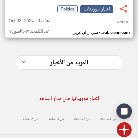
اخبار موريتانيا
Politics
Oct 03, 2024
منذ سنة
AZ95RO
عدد الكلمات: ٥٦٧ الصور: ٦
•
arabic.cnn.com
سي ان ان عربي
المزيد من الأخبار
اخبار موريتانيا على مدار الساعة
من ٣ ساعات
من ٦ ساعات
من ١٢ ساعة
من ١٦ ساعة