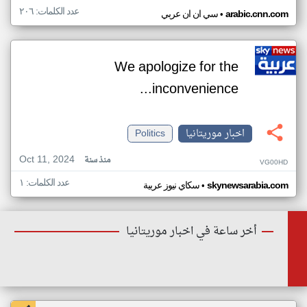
عدد الكلمات: ٢٠٦
•
arabic.cnn.com
سي ان ان عربي
We apologize for the
inconvenience...
اخبار موريتانيا
Politics
Oct 11, 2024
منذ سنة
VG00HD
عدد الكلمات: ١
•
skynewsarabia.com
سكاي نيوز عربية
أخر ساعة في اخبار موريتانيا