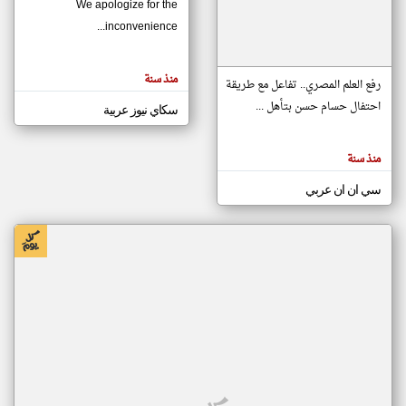
We apologize for the
inconvenience...
klyoum.com
تغيير الدولة
منذ سنة
تعبر
رفع العلم المصري.. تفاعل مع طريقة
مصادر الأخبار من موريتانيا
المقالات
الموجوده
احتفال حسام حسن بتأهل ...
سكاي نيوز عربية
اخبار موريتانيا على مدار الساعة
هنا عن
وجهة
نظر
أهم اخبار موريتانيا العاجلة والمباشرة
كاتبيها.
منذ سنة
سي ان ان عربي