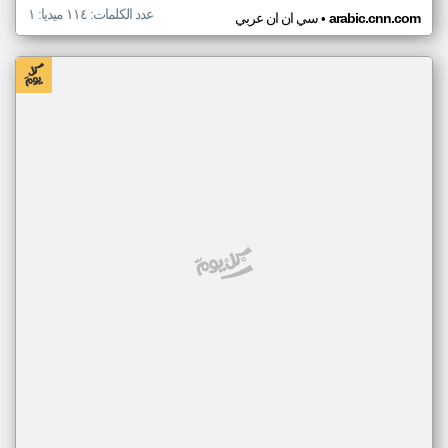
عدد الكلمات: ١١٤ ميديا: ١
•
arabic.cnn.com
سي ان ان عربي