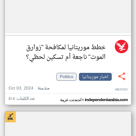
خطط موريتانيا لمكافحة "زوارق
الموت" ناجعة أم تسكين لحظي؟
اخبار موريتانيا
Politics
Oct 03, 2024
منذ سنة
WE05ZH
عدد الكلمات: ٥١٨
•
independentarabia.com
اندبندنت عربية