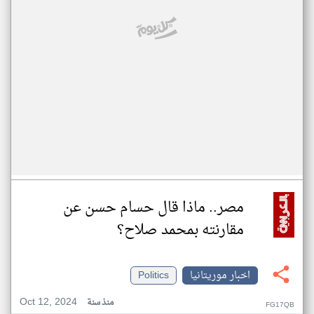
مصر.. ماذا قال حسام حسن عن
مقارنته بمحمد صلاح؟
اخبار موريتانيا
Politics
Oct 12, 2024
منذ سنة
FG17QB