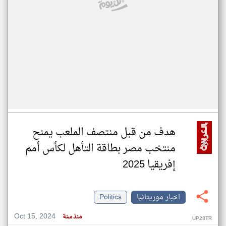
هدف من قبل منتصف الملعب يمنح
منتخب مصر بطاقة التأهل لكأس أمم
إفريقيا 2025
اخبار موريتانيا
Politics
Oct 15, 2024
منذ سنة
UP28TR