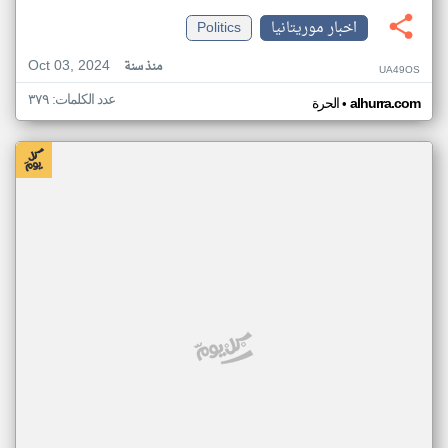
اخبار موريتانيا
Politics
Oct 03, 2024
منذ سنة
UA49OS
عدد الكلمات: ٣٧٩
•
alhurra.com
الحرة