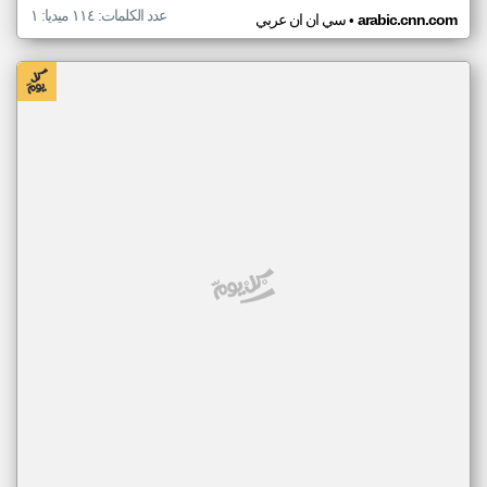
عدد الكلمات: ١١٤ ميديا: ١
•
arabic.cnn.com
سي ان ان عربي