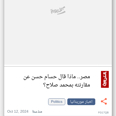
مصر.. ماذا قال حسام حسن عن
مقارنته بمحمد صلاح؟
اخبار موريتانيا
Politics
Oct 12, 2024
منذ سنة
FG17QB