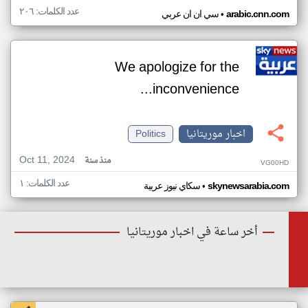
عدد الكلمات: ٢٠٦
•
arabic.cnn.com
سي ان ان عربي
We apologize for the
inconvenience...
اخبار موريتانيا
Politics
Oct 11, 2024
منذ سنة
VG00HD
عدد الكلمات: ١
•
skynewsarabia.com
سكاي نيوز عربية
أخر ساعة في اخبار موريتانيا