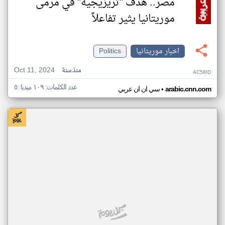
مصر.. هدف "تريزيجيه" في مرمى
موريتانيا يثير تفاعلاً
اخبار موريتانيا
Politics
Oct 11, 2024
منذ سنة
AC58ID
عدد الكلمات: ١٠٩ ميديا: ٥
•
arabic.cnn.com
سي ان ان عربي