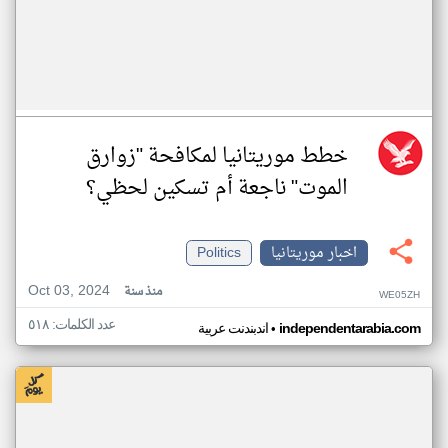
خطط موريتانيا لمكافحة "زوارق
الموت" ناجعة أم تسكين لحظي؟
اخبار موريتانيا
Politics
Oct 03, 2024
منذ سنة
WE05ZH
عدد الكلمات: ٥١٨
•
independentarabia.com
اندبندنت عربية