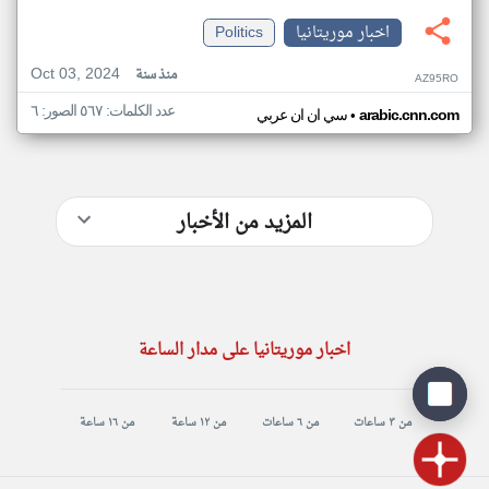
اخبار موريتانيا
Politics
Oct 03, 2024
منذ سنة
AZ95RO
عدد الكلمات: ٥٦٧ الصور: ٦
•
arabic.cnn.com
سي ان ان عربي
المزيد من الأخبار
اخبار موريتانيا على مدار الساعة
من ٣ ساعات
من ٦ ساعات
من ١٢ ساعة
من ١٦ ساعة