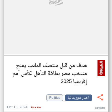
هدف من قبل منتصف الملعب يمنح
منتخب مصر بطاقة التأهل لكأس أمم
إفريقيا 2025
اخبار موريتانيا
Politics
Oct 15, 2024
منذ سنة
UP28TR