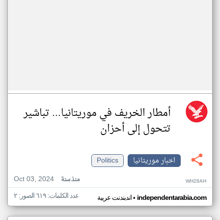
أمطار الخريف في موريتانيا... تباشير
تتحول إلى أحزان
اخبار موريتانيا
Politics
Oct 03, 2024
منذ سنة
WH28AH
عدد الكلمات: ٦١٩ الصور: ٢
•
independentarabia.com
اندبندنت عربية