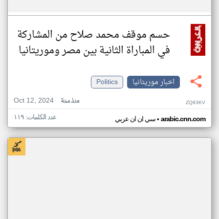
حسم موقف محمد صلاح من المشاركة
في المباراة الثانية بين مصر وموريتانيا
اخبار موريتانيا
Politics
Oct 12, 2024
منذ سنة
ZQ93KV
عدد الكلمات: ١١٩
•
arabic.cnn.com
سي ان ان عربي