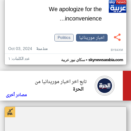
We apologize for the
inconvenience...
اخبار موريتانيا
Politics
Oct 03, 2024
منذ سنة
BY84XM
عدد الكلمات: ١
•
skynewsarabia.com
سكاي نيوز عربية
تابع اخر اخبار موريتانيا من
الحرة
مصادر أخرى