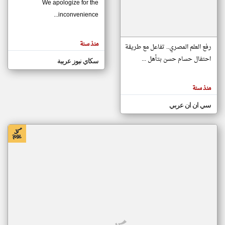
We apologize for the
inconvenience...
klyoum.com
تغيير الدولة
منذ سنة
تعبر
رفع العلم المصري.. تفاعل مع طريقة
مصادر الأخبار من موريتانيا
المقالات
الموجوده
احتفال حسام حسن بتأهل ...
سكاي نيوز عربية
اخبار موريتانيا على مدار الساعة
هنا عن
وجهة
نظر
أهم اخبار موريتانيا العاجلة والمباشرة
كاتبيها.
منذ سنة
سي ان ان عربي