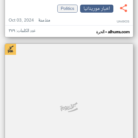
اخبار موريتانيا
Politics
Oct 03, 2024
منذ سنة
UA49OS
عدد الكلمات: ٣٧٩
•
alhurra.com
الحرة