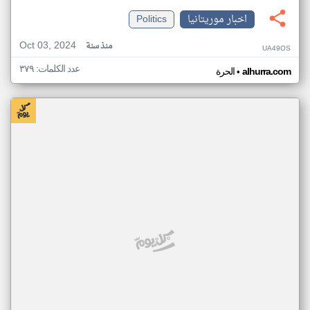
اخبار موريتانيا
Politics
Oct 03, 2024
منذ سنة
UA49OS
عدد الكلمات: ٣٧٩
•
alhurra.com
الحرة