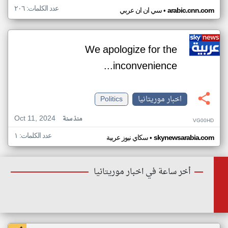
عدد الكلمات: ٢٠٦
•
arabic.cnn.com
سي ان ان عربي
We apologize for the
inconvenience...
اخبار موريتانيا
Politics
Oct 11, 2024
منذ سنة
VG00HD
عدد الكلمات: ١
•
skynewsarabia.com
سكاي نيوز عربية
أخر ساعة في اخبار موريتانيا