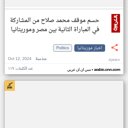
حسم موقف محمد صلاح من المشاركة
في المباراة الثانية بين مصر وموريتانيا
اخبار موريتانيا
Politics
Oct 12, 2024
منذ سنة
ZQ93KV
عدد الكلمات: ١١٩
•
arabic.cnn.com
سي ان ان عربي