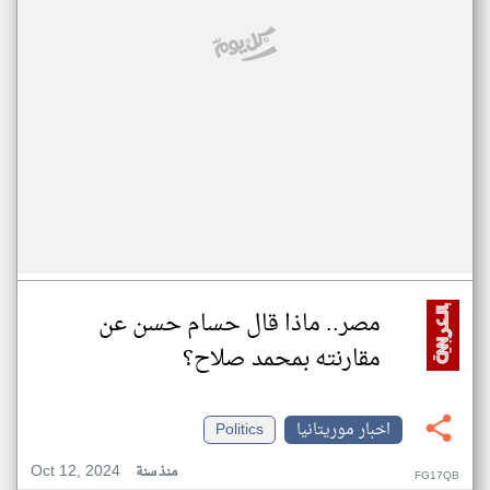
مصر.. ماذا قال حسام حسن عن
مقارنته بمحمد صلاح؟
اخبار موريتانيا
Politics
Oct 12, 2024
منذ سنة
FG17QB