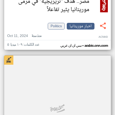
مصر.. هدف "تريزيجيه" في مرمى
موريتانيا يثير تفاعلاً
اخبار موريتانيا
Politics
Oct 11, 2024
منذ سنة
AC58ID
عدد الكلمات: ١٠٩ ميديا: ٥
•
arabic.cnn.com
سي ان ان عربي