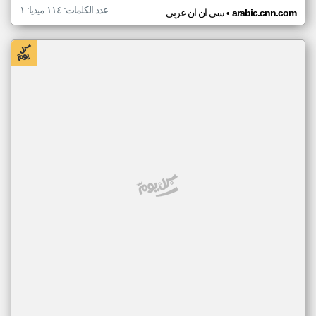
عدد الكلمات: ١١٤ ميديا: ١
•
arabic.cnn.com
سي ان ان عربي