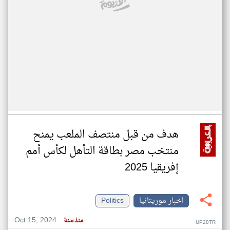
هدف من قبل منتصف الملعب يمنح
منتخب مصر بطاقة التأهل لكأس أمم
إفريقيا 2025
اخبار موريتانيا
Politics
Oct 15, 2024
منذ سنة
UP28TR