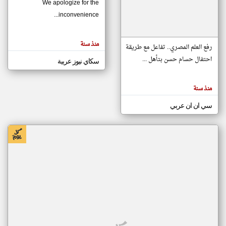
We apologize for the
inconvenience...
klyoum.com
تغيير الدولة
منذ سنة
تعبر
رفع العلم المصري.. تفاعل مع طريقة
مصادر الأخبار من موريتانيا
المقالات
الموجوده
احتفال حسام حسن بتأهل ...
سكاي نيوز عربية
اخبار موريتانيا على مدار الساعة
هنا عن
وجهة
نظر
أهم اخبار موريتانيا العاجلة والمباشرة
كاتبيها.
منذ سنة
سي ان ان عربي