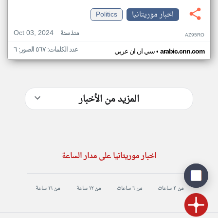
اخبار موريتانيا
Politics
Oct 03, 2024
منذ سنة
AZ95RO
عدد الكلمات: ٥٦٧ الصور: ٦
•
arabic.cnn.com
سي ان ان عربي
المزيد من الأخبار
اخبار موريتانيا على مدار الساعة
من ٣ ساعات
من ٦ ساعات
من ١٢ ساعة
من ١٦ ساعة