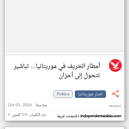
أمطار الخريف في موريتانيا... تباشير
تتحول إلى أحزان
اخبار موريتانيا
Politics
Oct 03, 2024
منذ سنة
WH28AH
عدد الكلمات: ٦١٩ الصور: ٢
•
independentarabia.com
اندبندنت عربية