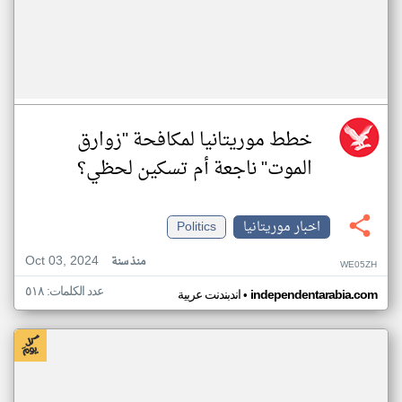
خطط موريتانيا لمكافحة "زوارق
الموت" ناجعة أم تسكين لحظي؟
اخبار موريتانيا
Politics
Oct 03, 2024
منذ سنة
WE05ZH
عدد الكلمات: ٥١٨
•
independentarabia.com
اندبندنت عربية