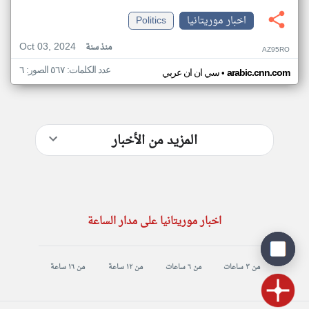
اخبار موريتانيا
Politics
Oct 03, 2024
منذ سنة
AZ95RO
عدد الكلمات: ٥٦٧ الصور: ٦
•
arabic.cnn.com
سي ان ان عربي
المزيد من الأخبار
اخبار موريتانيا على مدار الساعة
من ٣ ساعات
من ٦ ساعات
من ١٢ ساعة
من ١٦ ساعة