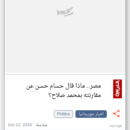
مصر.. ماذا قال حسام حسن عن
مقارنته بمحمد صلاح؟
اخبار موريتانيا
Politics
Oct 12, 2024
منذ سنة
FG17QB