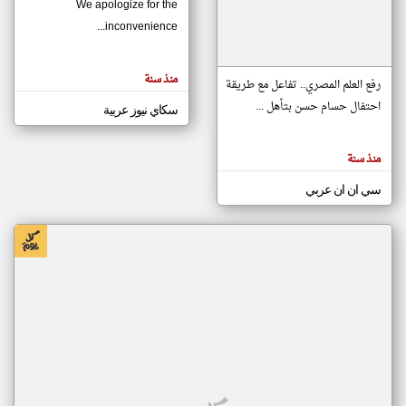
We apologize for the
inconvenience...
klyoum.com
تغيير الدولة
منذ سنة
تعبر
رفع العلم المصري.. تفاعل مع طريقة
مصادر الأخبار من موريتانيا
المقالات
الموجوده
احتفال حسام حسن بتأهل ...
سكاي نيوز عربية
اخبار موريتانيا على مدار الساعة
هنا عن
وجهة
نظر
أهم اخبار موريتانيا العاجلة والمباشرة
كاتبيها.
منذ سنة
سي ان ان عربي