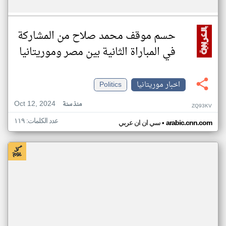
حسم موقف محمد صلاح من المشاركة
في المباراة الثانية بين مصر وموريتانيا
اخبار موريتانيا
Politics
Oct 12, 2024
منذ سنة
ZQ93KV
عدد الكلمات: ١١٩
•
arabic.cnn.com
سي ان ان عربي