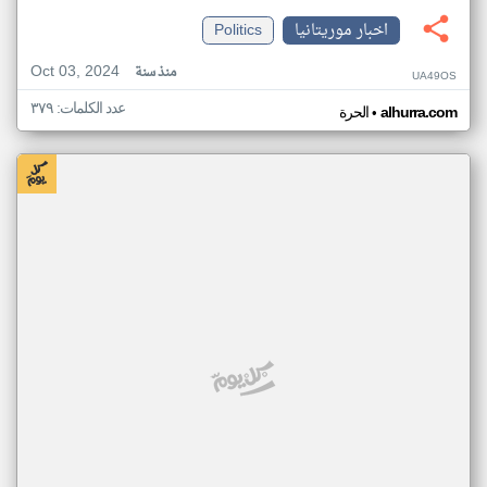
اخبار موريتانيا
Politics
Oct 03, 2024
منذ سنة
UA49OS
عدد الكلمات: ٣٧٩
•
alhurra.com
الحرة