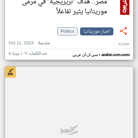
مصر.. هدف "تريزيجيه" في مرمى
موريتانيا يثير تفاعلاً
اخبار موريتانيا
Politics
Oct 11, 2024
منذ سنة
AC58ID
عدد الكلمات: ١٠٩ ميديا: ٥
•
arabic.cnn.com
سي ان ان عربي