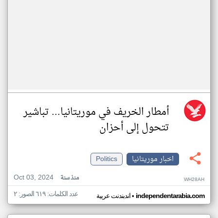
أمطار الخريف في موريتانيا... تباشير
تتحول إلى أحزان
اخبار موريتانيا
Politics
Oct 03, 2024
منذ سنة
WH28AH
عدد الكلمات: ٦١٩ الصور: ٢
•
independentarabia.com
اندبندنت عربية