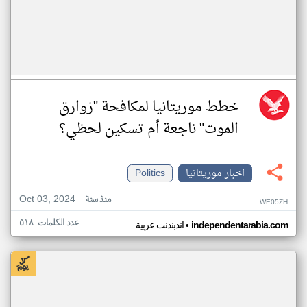
خطط موريتانيا لمكافحة "زوارق
الموت" ناجعة أم تسكين لحظي؟
اخبار موريتانيا
Politics
Oct 03, 2024
منذ سنة
WE05ZH
عدد الكلمات: ٥١٨
•
independentarabia.com
اندبندنت عربية