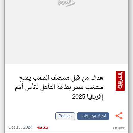
هدف من قبل منتصف الملعب يمنح
منتخب مصر بطاقة التأهل لكأس أمم
إفريقيا 2025
اخبار موريتانيا
Politics
Oct 15, 2024
منذ سنة
UP28TR