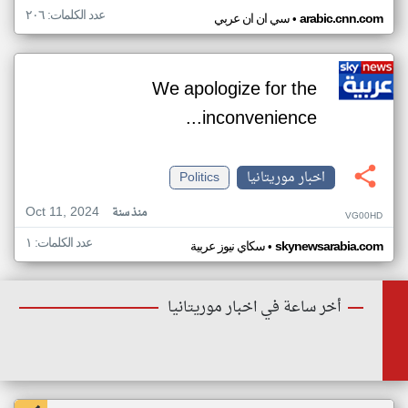
عدد الكلمات: ٢٠٦
•
arabic.cnn.com
سي ان ان عربي
We apologize for the
inconvenience...
اخبار موريتانيا
Politics
Oct 11, 2024
منذ سنة
VG00HD
عدد الكلمات: ١
•
skynewsarabia.com
سكاي نيوز عربية
أخر ساعة في اخبار موريتانيا