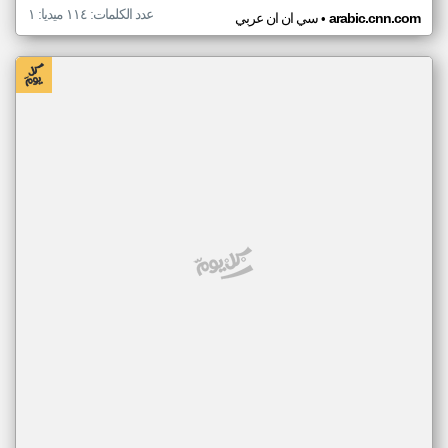
عدد الكلمات: ١١٤ ميديا: ١
•
arabic.cnn.com
سي ان ان عربي