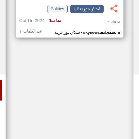
اخبار موريتانيا
Politics
Oct 15, 2024
منذ سنة
XF30UM
عدد الكلمات: ١
•
skynewsarabia.com
سكاي نيوز عربية