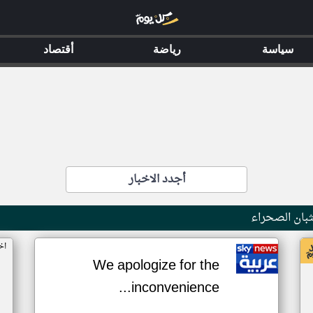
سياسة
رياضة
أقتصاد
أجدد الاخبار
بان الصحراء
اخ
We apologize for the
inconvenience...