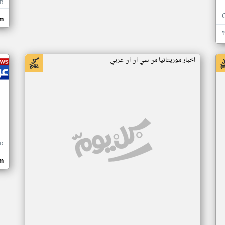
R
m
اخبار موريتانيا من سي ان ان عربي
D
m