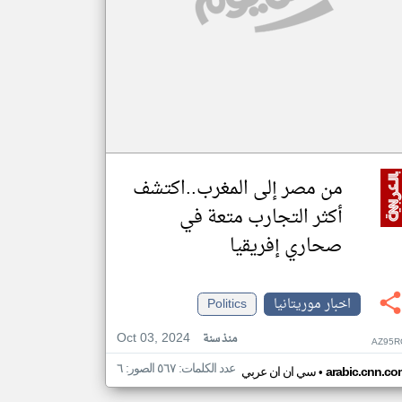
من مصر إلى المغرب..اكتشف
أكثر التجارب متعة في
صحاري إفريقيا
اخبار موريتانيا
Politics
Oct 03, 2024
منذ سنة
AZ95R
عدد الكلمات: ٥٦٧ الصور: ٦
•
arabic.cnn.co
سي ان ان عربي