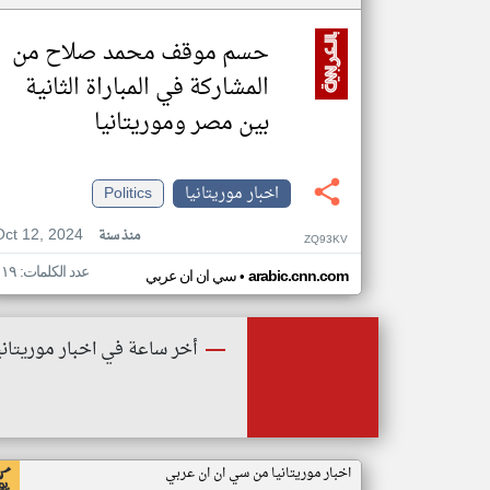
حسم موقف محمد صلاح من
المشاركة في المباراة الثانية
بين مصر وموريتانيا
اخبار موريتانيا
Politics
Oct 12, 2024
منذ سنة
ZQ93KV
عدد الكلمات: ١١٩
•
arabic.cnn.com
سي ان ان عربي
أخر ساعة في اخبار موريتاني
اخبار موريتانيا من سي ان ان عربي