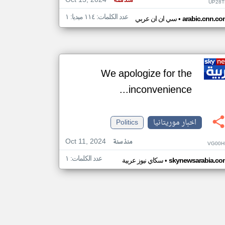
Oct 15, 2024
منذ سنة
UP28T
عدد الكلمات: ١١٤ ميديا: ١
•
arabic.cnn.co
سي ان ان عربي
We apologize for the
inconvenience...
اخبار موريتانيا
Politics
Oct 11, 2024
منذ سنة
VG00H
عدد الكلمات: ١
•
skynewsarabia.co
سكاي نيوز عربية