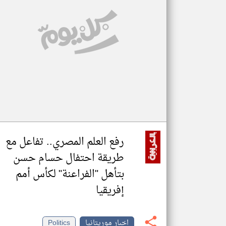
تعبر
المقالات
الموجوده
هنا عن
وجهة
نظر
كاتبيها.
رفع العلم المصري.. تفاعل مع
طريقة احتفال حسام حسن
بتأهل "الفراعنة" لكأس أمم
إفريقيا
اخبار موريتانيا
Politics