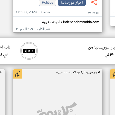
اخبار موريتانيا
Politics
Oct 03, 2024
منذ سنة
WH28AH
•
independentarabia.com
اندبندنت عربية
عدد الكلمات: ٦١٩ الصور: ٢
ار موريتانيا من
تابع اخ
 عربي
بي ب
اخبار موريتانيا من اندبندنت عربية
اخ