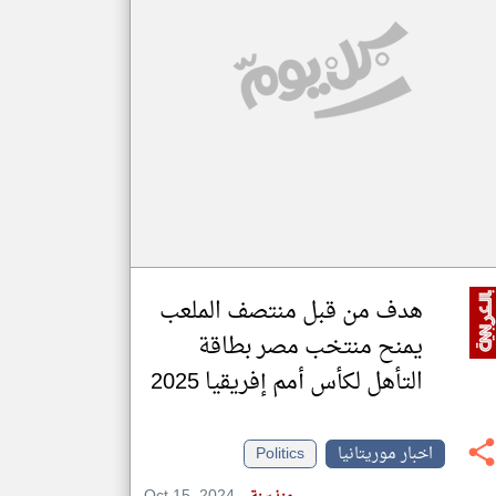
klyoum.com
تغيير الدولة
مصادر الأخبار من موريتانيا
اخبار موريتانيا على مدار الساعة
أهم اخبار موريتانيا العاجلة والمباشرة
هدف من قبل منتصف الملعب
يمنح منتخب مصر بطاقة
التأهل لكأس أمم إفريقيا 2025
اخبار موريتانيا
Politics