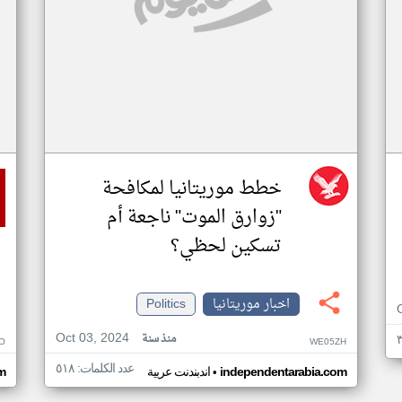
خطط موريتانيا لمكافحة
"زوارق الموت" ناجعة أم
تسكين لحظي؟
اخبار موريتانيا
Politics
Oct 03, 2024
منذ سنة
O
WE05ZH
عدد الكلمات: ٥١٨
•
independentarabia.com
اندبندنت عربية
m