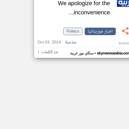
We apologize for the
inconvenience...
اخبار موريتانيا
Politics
Oct 03, 2024
منذ سنة
BY84X
عدد الكلمات: ١
•
skynewsarabia.co
سكاي نيوز عربية