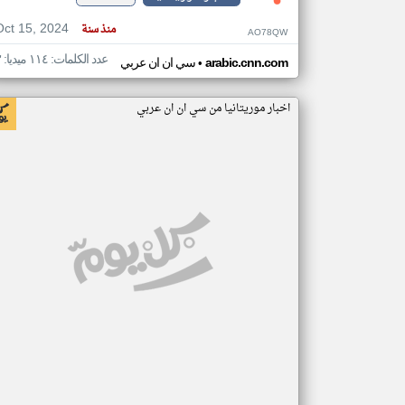
Oct 15, 2024
منذ سنة
AO78QW
عدد الكلمات: ١١٤ ميديا: ٣
•
arabic.cnn.com
سي ان ان عربي
اخبار موريتانيا من سي ان ان عربي