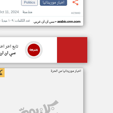
اخبار موريتانيا
Politics
Oct 11, 2024
منذ سنة
AC58ID
عدد الكلمات: ١٠٩ ميديا: ٥
•
arabic.cnn.com
سي ان ان عربي
تابع اخر اخب
سي ان ان
اخبار موريتانيا من الحرة