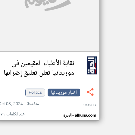
نقابة الأطباء المقيمين في
موريتانيا تعلن تعليق إضرابها
اخبار موريتانيا
Politics
Oct 03, 2024
منذ سنة
UA49OS
عدد الكلمات: ٣٧٩
•
alhurra.com
الحرة