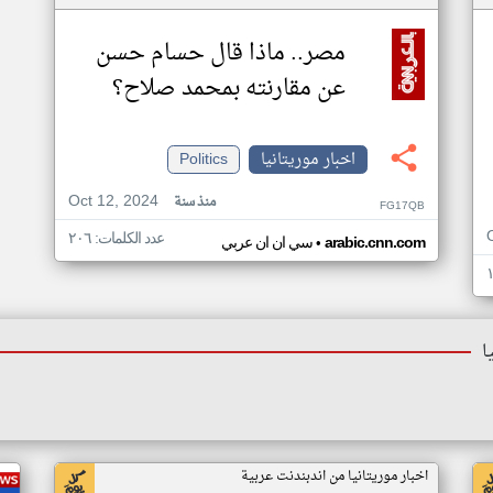
مصر.. ماذا قال حسام حسن
عن مقارنته بمحمد صلاح؟
اخبار موريتانيا
Politics
Oct 12, 2024
منذ سنة
FG17QB
عدد الكلمات: ٢٠٦
•
arabic.cnn.com
سي ان ان عربي
ا
اخبار موريتانيا من اندبندنت عربية